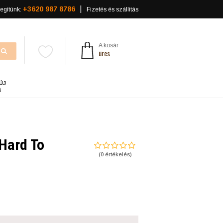
+3620 987 8786
egítünk:
Fizetés és szállítás
A kosár
üres
ÚJ
a
Hard To
(
0
értékelés)