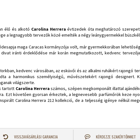
an élő és alkotó
Carolina Herrera
évtizedek óta meghatározó szerepet tö
sége a legnagyobb tervezők közé emelték a négy leánygyermekkel büszké
k édesapja maga Caracas kormányzója volt, már gyermekkorában lehetősége 
divat iránti érdeklődése már korán megmutatkozott, kedvenc tervezője Cr
Yorkban, kedvenc városában, az esküvői és az alkalmi ruhákért rajongó t
ogadta a harmonikus személyiségű, művészetekért rajongó designert.
onganak világszerte.
k tartott
Carolina Herrera
számos, szépen megkomponált illattal ajándéko
rrera. Ezt követően gyorsan érkeztek, a legnevesebb parfümőrök keze nyom
 inspirált Carolina Herrera 212 kollekció, de a teljesség igénye nélkül m
VISSZAVÁSÁRLÁSI GARANCIA
KÉRDEZZE SZAKÉRTŐINKET