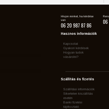
Hívjon minket, ha kérdése
Rend
06 
van
06 20 987 87 86
Hasznos információk
Kapcsolat
Gyakori kérdések
Hogyan tudok
vásárolni?
Szállítás és fizetés
Szállítási információk
Sikertelen kiszállítás
esetén
Banki fizetési
tájékoztató