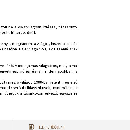
lt be a divatvilágban. Ízléses, túlzásoktól
lkedhető tervezőnőt.
nyílt megismerni a világot, hiszen a család
istóbal Balenciaga volt, akit zseniálisnak
ervezőnő. A mozgalmas világváros, mely a mai
 Kényelmes, nőies és a mindennapokban is
zta meg a világot. 1988-ban jelent meg első
át dicsérő illatklasszikusok, mint például a
egemlíthetjük a tűsarkokon érkező, egyszerre
ELÉRHETŐSÉGEINK