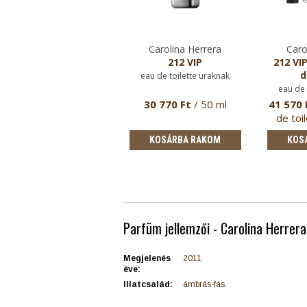
Carolina Herrera
Carolina Herrera
Caro
212 VIP szett VI.
212 VIP
212 VIP
d
eau de toilette uraknak
eau de toilette uraknak
eau de 
0 170 Ft
/ 100 ml eau
30 770 Ft
/ 50 ml
41 570 
de toilette + 100
de toi
tusfürdő
KOSÁRBA RAKOM
KOSÁRBA RAKOM
KOS
Parfüm jellemzői - Carolina Herrer
Megjelenés
2011
éve:
Illatcsalád:
ámbrás-fás