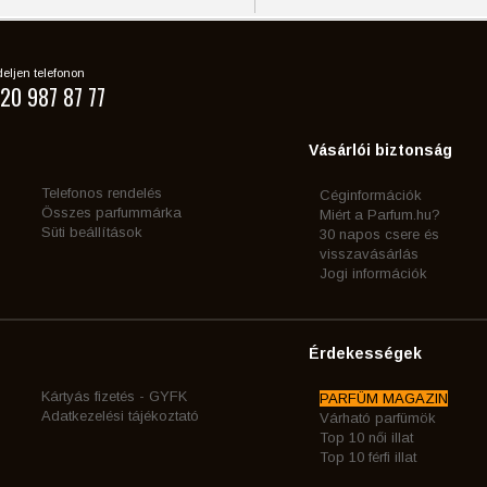
eljen telefonon
20 987 87 77
Vásárlói biztonság
Telefonos rendelés
Céginformációk
Összes parfummárka
Miért a Parfum.hu?
Süti beállítások
30 napos csere és
visszavásárlás
Jogi információk
Érdekességek
Kártyás fizetés - GYFK
PARFÜM MAGAZIN
Adatkezelési tájékoztató
Várható parfümök
Top 10 női illat
Top 10 férfi illat