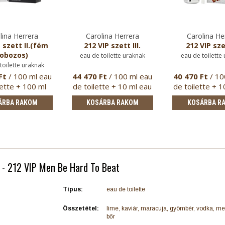
lina Herrera
Carolina Herrera
Carolina He
 szett II.(fém
212 VIP szett III.
212 VIP sze
obozos)
eau de toilette uraknak
eau de toilette
toilette uraknak
Ft
/ 100 ml eau
44 470 Ft
/ 100 ml eau
40 470 Ft
/ 10
lette + 100 ml
de toilette + 10 ml eau
de toilette + 1
tusfürdő
de …
pa…
ÁRBA RAKOM
KOSÁRBA RAKOM
KOSÁRBA R
a - 212 VIP Men Be Hard To Beat
Típus:
eau de toilette
Összetétel:
lime, kaviár, maracuja, gyömbér, vodka, me
bőr