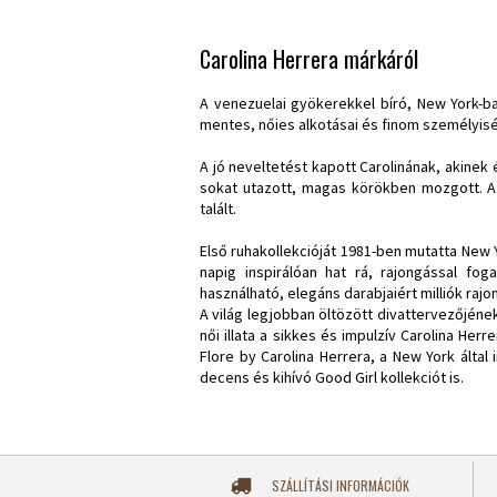
Carolina Herrera márkáról
A venezuelai gyökerekkel bíró, New York-b
mentes, nőies alkotásai és finom személyi
A jó neveltetést kapott Carolinának, akine
sokat utazott, magas körökben mozgott. A 
talált.
Első ruhakollekcióját 1981-ben mutatta New 
napig inspirálóan hat rá, rajongással f
használható, elegáns darabjaiért milliók raj
A világ legjobban öltözött divattervezőjéne
női illata a sikkes és impulzív Carolina He
Flore by Carolina Herrera, a New York által
decens és kihívó Good Girl kollekciót is.
SZÁLLÍTÁSI INFORMÁCIÓK