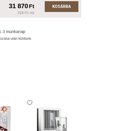
31 870
Ft
KOSÁRBA
318 Ft / ml
1-3 munkanap
gozása után küldünk.