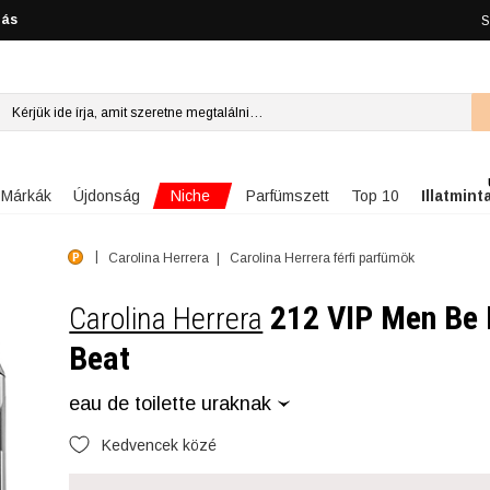
lás
S
Niche
Márkák
Újdonság
Parfümszett
Top 10
Illatmint
Carolina Herrera
Carolina Herrera férfi parfümök
212 VIP Men Be 
Carolina Herrera
Beat
eau de toilette uraknak
Kedvencek közé