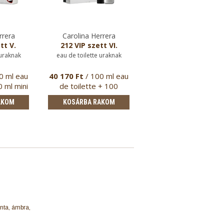
rrera
Carolina Herrera
Carolina Herrera
tt V.
212 VIP szett VI.
212 VIP
 uraknak
eau de toilette uraknak
eau de toilette uraknak
0 ml eau
40 170 Ft
/ 100 ml eau
30 770 Ft
/ 50 ml
0 ml mini
de toilette + 100
tusfürdő
AKOM
KOSÁRBA RAKOM
KOSÁRBA RAKOM
nta, ámbra,