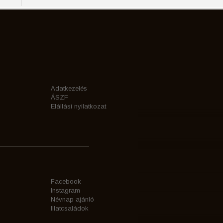
Adatkezelés
ÁSZF
Elállási nyilatkozat
Facebook
Instagram
Névnap ajánló
Illatcsaládok