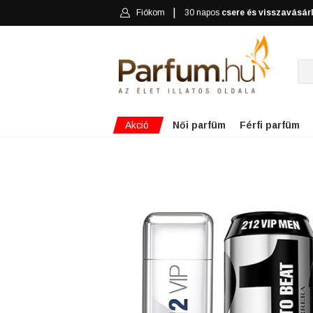
Fiókom
30 napos
csere és visszavásár
Akció
Női parfüm
Férfi parfüm