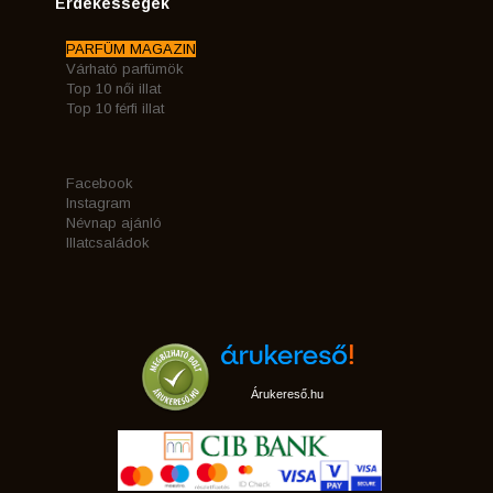
Érdekességek
PARFÜM MAGAZIN
Várható parfümök
Top 10 női illat
Top 10 férfi illat
Facebook
Instagram
Névnap ajánló
Illatcsaládok
Árukereső.hu