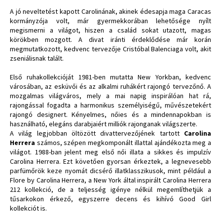
A jó neveltetést kapott Carolinának, akinek édesapja maga Caracas
kormányzója volt, már gyermekkorában lehetősége nyílt
megismerni a világot, hiszen a család sokat utazott, magas
körökben mozgott. A divat iránti érdeklődése már korán
megmutatkozott, kedvenc tervezője Cristóbal Balenciaga volt, akit
zseniálisnak talált.
Első ruhakollekcióját 1981-ben mutatta New Yorkban, kedvenc
városában, az esküvői és az alkalmi ruhákért rajongó tervezőnő. A
mozgalmas világváros, mely a mai napig inspirálóan hat rá,
rajongással fogadta a harmonikus személyiségű, művészetekért
rajongó designert. Kényelmes, nőies és a mindennapokban is
használható, elegáns darabjaiért milliók rajonganak világszerte.
A világ legjobban öltözött divattervezőjének tartott
Carolina
Herrera
számos, szépen megkomponált illattal ajándékozta meg a
világot. 1988-ban jelent meg első női illata a sikkes és impulzív
Carolina Herrera. Ezt követően gyorsan érkeztek, a legnevesebb
parfümőrök keze nyomát dicsérő illatklasszikusok, mint például a
Flore by Carolina Herrera, a New York által inspirált Carolina Herrera
212 kollekció, de a teljesség igénye nélkül megemlíthetjük a
tűsarkokon érkező, egyszerre decens és kihívó Good Girl
kollekciót is.