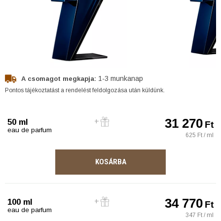
1-3 munkanap
A csomagot megkapja:
Pontos tájékoztatást a rendelést feldolgozása után küldünk.
31 270
50 ml
Ft
eau de parfum
625 Ft / ml
KOSÁRBA
34 770
100 ml
Ft
eau de parfum
347 Ft / ml