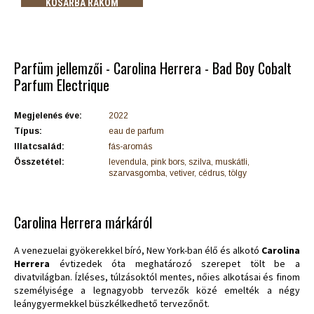
KOSÁRBA RAKOM
Parfüm jellemzői - Carolina Herrera - Bad Boy Cobalt
Parfum Electrique
Megjelenés éve:
2022
Típus:
eau de parfum
Illatcsalád:
fás-aromás
Összetétel:
levendula, pink bors, szilva, muskátli,
szarvasgomba, vetiver, cédrus, tölgy
Carolina Herrera márkáról
A venezuelai gyökerekkel bíró, New York-ban élő és alkotó
Carolina
Herrera
évtizedek óta meghatározó szerepet tölt be a
divatvilágban. Ízléses, túlzásoktól mentes, nőies alkotásai és finom
személyisége a legnagyobb tervezők közé emelték a négy
leánygyermekkel büszkélkedhető tervezőnőt.