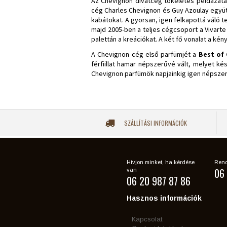
Az Chevignon divatcég tökéletes példázata a
cég Charles Chevignon és Guy Azoulay együ
kabátokat. A gyorsan, igen felkapottá váló t
majd 2005-ben a teljes cégcsoport a Vivarte
palettán a kreációkat. A két fő vonalat a ké
A Chevignon cég első parfümjét a
Best of
férfiillat hamar népszerűvé vált, melyet k
Chevignon parfümök napjainkig igen népszer
SZÁLLÍTÁSI INFORMÁCIÓK
Hívjon minket, ha kérdése
Rend
06 
van
06 20 987 87 86
Hasznos információk
Kapcsolat