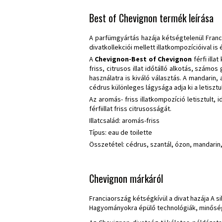
Best of Chevignon termék leírása
A parfümgyártás hazája kétségtelenül Franc
divatkollekciói mellett illatkompozícióival is
A
Chevignon-Best of Chevignon
férfi illa
friss, citrusos illat időtálló alkotás, szá
használatra is kiváló választás. A mandarin
cédrus különleges lágysága adja ki a letisztu
Az aromás- friss illatkompozíció letisztult,
férfiillat friss citrusosságát.
Illatcsalád: aromás-friss
Típus: eau de toilette
Összetétel: cédrus, szantál, ózon, mandari
Chevignon márkáról
Franciaország kétségkívül a divat hazája A 
Hagyományokra épülő technológiák, minőség é