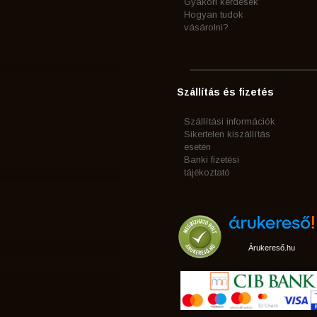
Gyakori kérdések
Hogyan tudok
vásárolni?
Szállítás és fizetés
Szállítási információk
Sikertelen kiszállítás
esetén
Banki fizetési
tájékoztató
Árukereső.hu