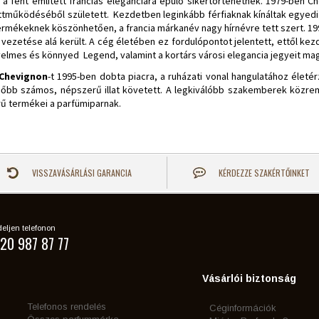
 fent említett franciás eleganciára épülő sikertörténetnek. 1979-ben Che
ttműködéséből született. Kezdetben leginkább férfiaknak kínáltak egyed
ermékeknek köszönhetően, a francia márkanév nagy hírnévre tett szert. 1994
 vezetése alá került. A cég életében ez fordulópontot jelentett, ettől kez
nyelmes és könnyed Legend, valamint a kortárs városi elegancia jegyeit ma
 Chevignon
-t 1995-ben dobta piacra, a ruházati vonal hangulatához élet
ésőbb számos, népszerű illat követett. A legkiválóbb szakemberek közremű
ű termékei a parfümiparnak.
VISSZAVÁSÁRLÁSI GARANCIA
KÉRDEZZE SZAKÉRTŐINKET
eljen telefonon
20 987 87 77
Vásárlói biztonság
Telefonos rendelés
Céginformációk