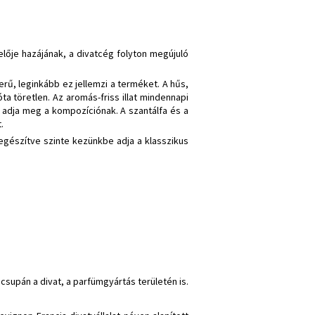
lője hazájának, a divatcég folyton megújuló
zerű, leginkább ez jellemzi a terméket. A hűs,
a töretlen. Az aromás-friss illat mindennapi
t adja meg a kompozíciónak. A szantálfa és a
.
kiegészítve szinte kezünkbe adja a klasszikus
supán a divat, a parfümgyártás területén is.