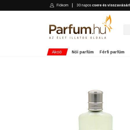
Fiókom
30 napos
csere és visszavásár
Akció
Női parfüm
Férfi parfüm