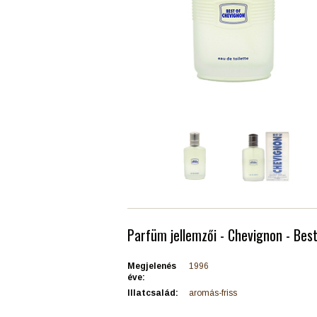
Parfüm jellemzői - Chevignon - Bes
Megjelenés
1996
éve:
Illatcsalád:
aromás-friss