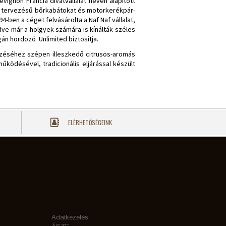
vignon Francia divatvállalat néven alapított
i tervezésű bőrkabátokat és motorkerékpár-
-ben a céget felvásárolta a Naf Naf vállalat,
dve már a hölgyek számára is kínálták széles
gán hordozó Unlimited biztosítja.
érzéséhez szépen illeszkedő citrusos-aromás
ködésével, tradicionális eljárással készült
ELÉRHETŐSÉGEINK
Adatkezelés