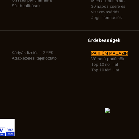
Összes parfummárka
Miért a Parfum.hu?
Süti beállítások
30 napos csere és
visszavásárlás
Jogi információk
Érdekességek
Kártyás fizetés - GYFK
PARFÜM MAGAZIN
Adatkezelési tájékoztató
Várható parfümök
Top 10 női illat
Top 10 férfi illat