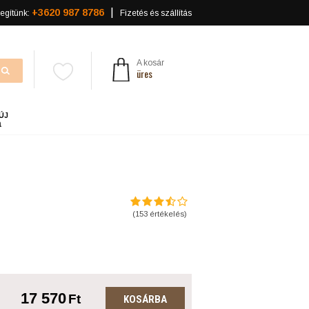
+3620 987 8786
egítünk:
Fizetés és szállítás
A kosár
üres
ÚJ
a
(
153
értékelés)
17 570
Ft
KOSÁRBA