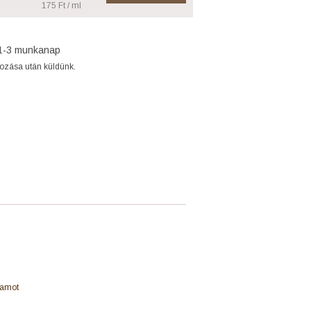
175 Ft / ml
1-3 munkanap
gozása után küldünk.
gamot