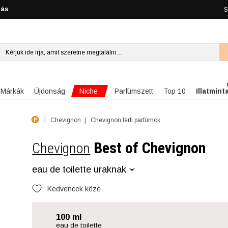
lás
S
Niche
Márkák
Újdonság
Parfümszett
Top 10
Illatmint
Chevignon
Chevignon férfi parfümök
Best of Chevignon
Chevignon
eau de toilette uraknak
Kedvencek közé
100 ml
eau de toilette