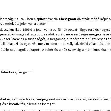
iaország. Az 1979-ben alapított francia
Chevignon
divatház méltó képvise
 évtizedek óta jelen van a piacon.
t klasszikus illat, 1996 óta jelen van a parfümök polcain. Egyszerű és nagys
mos generációt magával ragadott az idők során, népszerűsége megjelenése ót
, a keserűnarancs a frisseségét, a bergamot, a fehérbors a fűszerességé
lt illatklasszikus egészét, mely minden korosztálynak kiváló választás lehet
 időtálló csomagolást kapott. A fehér és a kék színvilág a króm kupakkal 
n, fehérbors, bergamot
sikket és a könnyedséget védjegyként magán viselő ország zászlóvivő nem c
s a kreativitás jellemzi az iparágat.