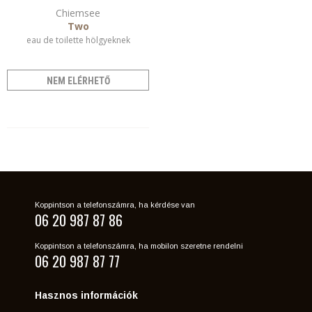
Chiemsee
Two
eau de toilette hölgyeknek
NEM ELÉRHETŐ
Koppintson a telefonszámra, ha kérdése van
06 20 987 87 86
Koppintson a telefonszámra, ha mobilon szeretne rendelni
06 20 987 87 77
Hasznos információk