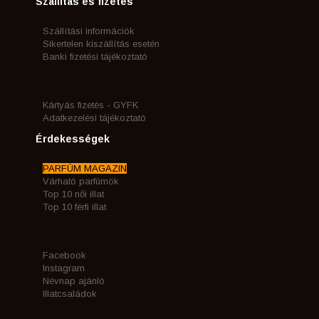
Szállítás és fizetés
Szállítási információk
Sikertelen kiszállítás esetén
Banki fizetési tájékoztató
Kártyás fizetés - GYFK
Adatkezelési tájékoztató
Érdekességek
PARFÜM MAGAZIN
Várható parfümök
Top 10 női illat
Top 10 férfi illat
Facebook
Instagram
Névnap ajánló
Illatcsaládok