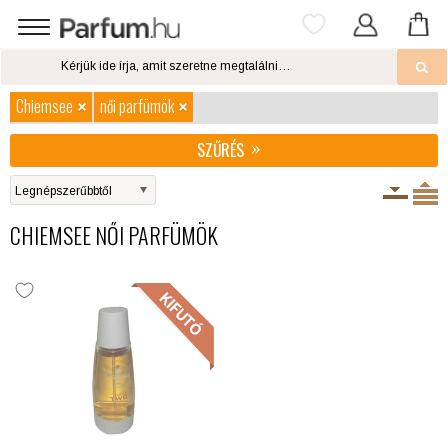
Chiemsee
női parfümök
SZŰRÉS
CHIEMSEE NŐI PARFÜMÖK