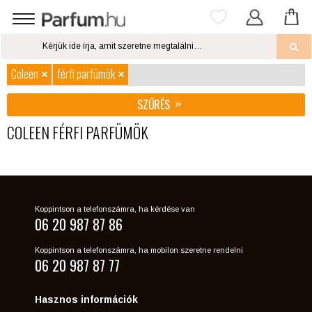
Coleen
férfi parfümök
SZŰRÉS
COLEEN FÉRFI PARFÜMÖK
Koppintson a telefonszámra, ha kérdése van
06 20 987 87 86
Koppintson a telefonszámra, ha mobilon szeretne rendelni
06 20 987 87 77
Hasznos információk