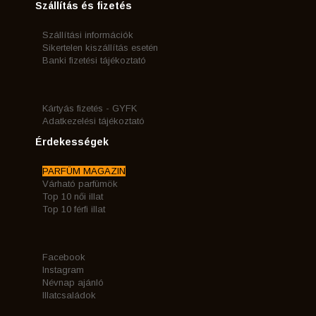
Szállítás és fizetés
Szállítási információk
Sikertelen kiszállítás esetén
Banki fizetési tájékoztató
Kártyás fizetés - GYFK
Adatkezelési tájékoztató
Érdekességek
PARFÜM MAGAZIN
Várható parfümök
Top 10 női illat
Top 10 férfi illat
Facebook
Instagram
Névnap ajánló
Illatcsaládok