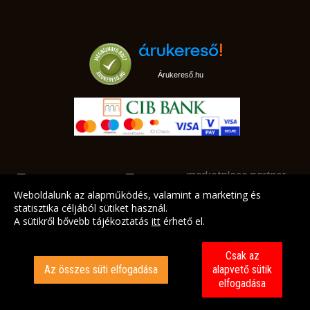
Árukereső.hu
marketplace partner
Weboldalunk az alapműködés, valamint a marketing és
statisztika céljából sütiket használ.
A sütikről bővebb tájékoztatás
itt
érhető el.
A LEGJOBB AJÁNLATAINK AZ ÖN CÍMÉRE!
Csak az
Az összes süti elfogadása
alapvető sütik
elfogadása