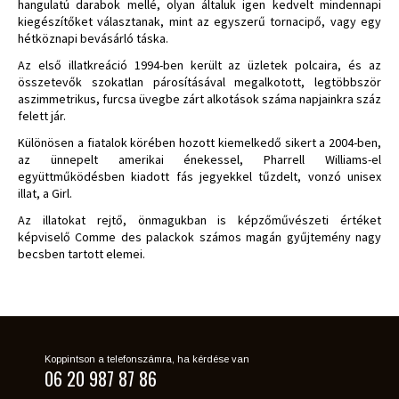
hangulatú darabok mellé, olyan általuk igen kedvelt mindennapi
kiegészítőket választanak, mint az egyszerű tornacipő, vagy egy
hétköznapi bevásárló táska.
Az első illatkreáció 1994-ben került az üzletek polcaira, és az
összetevők szokatlan párosításával megalkotott, legtöbbször
aszimmetrikus, furcsa üvegbe zárt alkotások száma napjainkra száz
felett jár.
Különösen a fiatalok körében hozott kiemelkedő sikert a 2004-ben,
az ünnepelt amerikai énekessel, Pharrell Williams-el
együttműködésben kiadott fás jegyekkel tűzdelt, vonzó unisex
illat, a Girl.
Az illatokat rejtő, önmagukban is képzőművészeti értéket
képviselő Comme des palackok számos magán gyűjtemény nagy
becsben tartott elemei.
Koppintson a telefonszámra, ha kérdése van
06 20 987 87 86