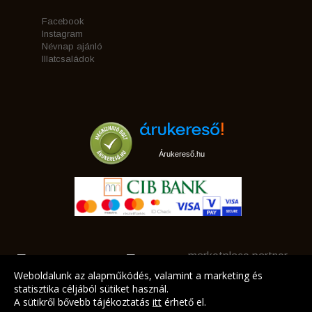
Facebook
Instagram
Névnap ajánló
Illatcsaládok
Árukereső.hu
marketplace partner
Weboldalunk az alapműködés, valamint a marketing és
statisztika céljából sütiket használ.
A sütikről bővebb tájékoztatás
itt
érhető el.