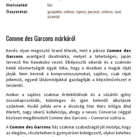
Illatcsalád:
fás
Összetétel:
guajakfa, vetiver, ciprus, pacsuli, cédrus, oud,
szantál
Comme des Garcons márkáról
Kevés olyan megosztó brand létezik, mint a párizsi
Comme des
Garcons
avantgard divatmárka, melyet a tehetséges, japán
tervező Rei Kawakubo vezet. Elképesztő sikerük és a szakmán
belüli elismertségük egyik titka, hogy a divatban a maguk útját
járják. Nem keresik a kompromisszumokat, sajátos, csak rájuk
jellemző, egyedi látásmódjukkal gazdagítják a képzőművészet e
területét.
Amikor a sajátos szakmai érdeklődésük és a vásárlói igény
összekapcsolódik, különleges és igen kelendő alkotások
születnek. Kiváló példa erre a divatcég Star Wars trilógia által
ihletett, nagy sikerű kollekciója, ahogy a neves Converse céggel
közösen megálmodott Comme des Garcons – Converse széria is.
A
Comme des Garcons
ház szakmai szabadságát jól mutatja, hogy
az elegáns, részleteiben is gyönyörűen kidolgozott, olykor keleties