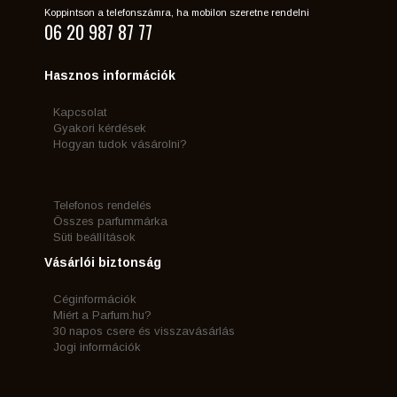
Koppintson a telefonszámra, ha mobilon szeretne rendelni
06 20 987 87 77
Hasznos információk
Kapcsolat
Gyakori kérdések
Hogyan tudok vásárolni?
Telefonos rendelés
Összes parfummárka
Süti beállítások
Vásárlói biztonság
Céginformációk
Miért a Parfum.hu?
30 napos csere és visszavásárlás
Jogi információk