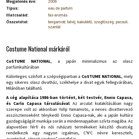
Megjelenés éve:
2009
Típus:
eau de parfum
Illatcsalád:
fás-aromás
Összetétel:
bergamott, fahéj, kakukkfű, szegfűszeg, pacsuli,
szantál
Costume National márkáról
CoSTUME NATIONAL
, a japán minimalizmus az olasz
parfümkultúrában
Különleges színfolt a szépségiparban a
CoSTUME NATIONAL
, mely
egy sikeres olasz divatház, székhelye a divat egyik fellegvárában,
Milánóban található.
A cég alapítása 1986-ban történt, két testvér, Ennio Capasa,
és Carlo Capasa társulásával
. Az arculat kialakításában nagy
szerepe volt az akkoriban Yohji Yamamoto, a neves divattervező
asszisztenseként ténykedő Ennio Capasa-nak, aki a japán kultúra
gazdagságágát munkája során a mindennapjaiban szívta magába. Az
alapvetően férfi és női ruházati termékeket készítő divatcég
rendelkezik egy nagyon izgalmas, C'N'C névre keresztelt,
avantgárd „street-couture” vonallal is.