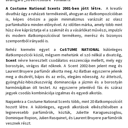
A
Costume National Scents
2001-ben jött létre.
A kreatív
divatház úgy a ruházati termékeinél, ahogyan az illatkompozícióiban
is, képes ötvözni a japán minimalizmus varázsát az olasz
parfümkultúra minden előnyével. Az időtlen márka, amely több mint
húsz éve kápráztatja el a szakmát és a vásárlókat művészi, impulzív
és modern illatkompozícióival termékeny, merész és bizonyos
szempontból irányadó is.
Nehéz kiemelni egyet a
CoSTUME NATIONAL
különleges
illatkompozíciói közül, mégsem mehetünk el szó nélkül a divatcég,
Scent
névre keresztelt csodálatos esszenciája mellett, mely egy
borostyán, virágos illat nőknek. A Scent 2002-ben jelent meg és
Laurent Bruyere parfümőr alkotta meg. Az illatban egyszerre jelenik
meg a diszkrét, bájos és az erős, elegáns nőiesség. Az áttetsző,
gyöngyház-hibiszkuszvirág dominanciája a jázmin és a borostyán
harmóniájában ölt testet. Az egyszerre jelenlévő fás és száraz
jegyek csodás kombinációja izgalmas és egyedi alkotás.
Napjainkra a Costume National Scents több, mint 20 illatkompozíciót
hozott létre. A különleges, egyedi alkotások elkészítésében a
legnevesebb parfümőrök, köztük, Juliette Karagueuzoglou,
Dominique Ropion, Julien Rasquinet, és Laurent Bruyere parfümőrök
vesznek részt.