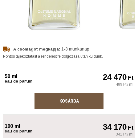
1-3 munkanap
A csomagot megkapja:
Pontos tájékoztatást a rendelést feldolgozása után küldünk.
24 470
50 ml
Ft
eau de parfum
489 Ft / ml
KOSÁRBA
34 170
100 ml
Ft
eau de parfum
341 Ft / ml