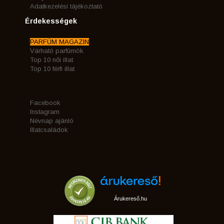
Adatkezelési tájékoztató
Érdekességek
PARFÜM MAGAZIN
Várható parfümök
Top 10 női illat
Top 10 férfi illat
Facebook
Instagram
Névnap ajánló
Illatcsaládok
Árukereső.hu