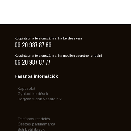
Koppintson a telefonszámra, ha kérdése van
06 20 987 87 86
Koppintson a telefonszámra, ha mobilon szeretne rendelni
06 20 987 87 77
Hasznos információk
Kapcsolat
Gyakori kérdések
Hogyan tudok vásárolni?
Telefonos rendelés
Összes parfummárka
Süti beállítások