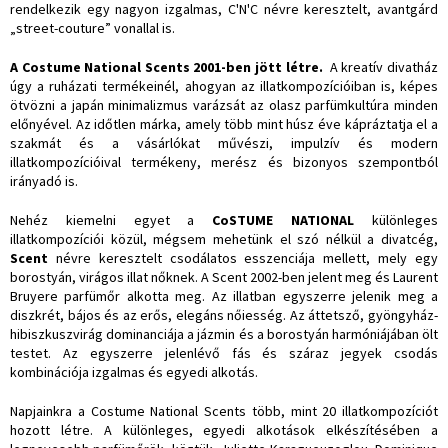
rendelkezik egy nagyon izgalmas, C'N'C névre keresztelt, avantgárd
„street-couture” vonallal is.
A
Costume National Scents
2001-ben jött létre.
A kreatív divatház
úgy a ruházati termékeinél, ahogyan az illatkompozícióiban is, képes
ötvözni a japán minimalizmus varázsát az olasz parfümkultúra minden
előnyével. Az időtlen márka, amely több mint húsz éve kápráztatja el a
szakmát és a vásárlókat művészi, impulzív és modern
illatkompozícióival termékeny, merész és bizonyos szempontból
irányadó is.
Nehéz kiemelni egyet a
CoSTUME NATIONAL
különleges
illatkompozíciói közül, mégsem mehetünk el szó nélkül a divatcég,
Scent
névre keresztelt csodálatos esszenciája mellett, mely egy
borostyán, virágos illat nőknek. A Scent 2002-ben jelent meg és Laurent
Bruyere parfümőr alkotta meg. Az illatban egyszerre jelenik meg a
diszkrét, bájos és az erős, elegáns nőiesség. Az áttetsző, gyöngyház-
hibiszkuszvirág dominanciája a jázmin és a borostyán harmóniájában ölt
testet. Az egyszerre jelenlévő fás és száraz jegyek csodás
kombinációja izgalmas és egyedi alkotás.
Napjainkra a Costume National Scents több, mint 20 illatkompozíciót
hozott létre. A különleges, egyedi alkotások elkészítésében a