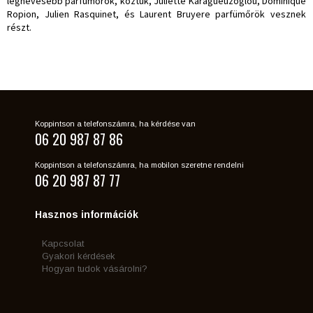
legnevesebb parfümőrök, köztük, Juliette Karagueuzoglou, Dominique
Ropion, Julien Rasquinet, és Laurent Bruyere parfümőrök vesznek
részt.
Koppintson a telefonszámra, ha kérdése van
06 20 987 87 86
Koppintson a telefonszámra, ha mobilon szeretne rendelni
06 20 987 87 77
Hasznos információk
Kapcsolat
Gyakori kérdések
Hogyan tudok vásárolni?