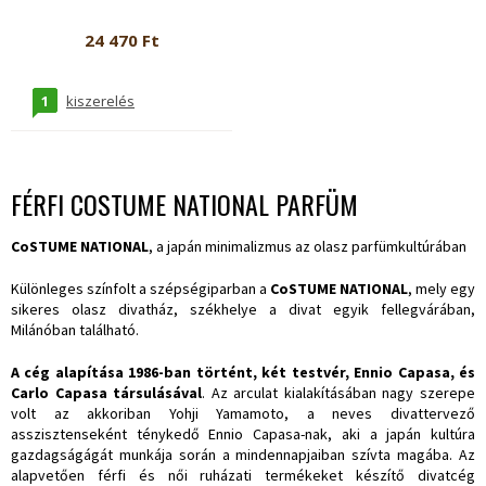
24 470 Ft
1
kiszerelés
FÉRFI COSTUME NATIONAL PARFÜM
CoSTUME NATIONAL
, a japán minimalizmus az olasz parfümkultúrában
Különleges színfolt a szépségiparban a
CoSTUME NATIONAL
, mely egy
sikeres olasz divatház, székhelye a divat egyik fellegvárában,
Milánóban található.
A cég alapítása 1986-ban történt, két testvér, Ennio Capasa, és
Carlo Capasa társulásával
. Az arculat kialakításában nagy szerepe
volt az akkoriban Yohji Yamamoto, a neves divattervező
asszisztenseként ténykedő Ennio Capasa-nak, aki a japán kultúra
gazdagságágát munkája során a mindennapjaiban szívta magába. Az
alapvetően férfi és női ruházati termékeket készítő divatcég