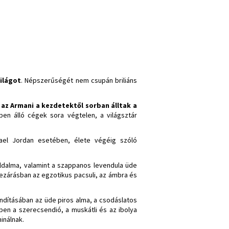
ilágot
. Népszerűségét nem csupán briliáns
az Armani a kezdetektől sorban álltak a
en álló cégek sora végtelen, a világsztár
hael Jordan esetében, élete végéig szóló
 zöldalma, valamint a szappanos levendula üde
lezárásban az egzotikus pacsuli, az ámbra és
indításában az üde piros alma, a csodáslatos
yben a szerecsendió, a muskátli és az ibolya
inálnak.