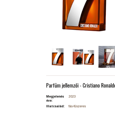
Parfüm jellemzői - Cristiano Ronald
Megjelenés
2023
éve:
Illatcsalád:
fás-fűszeres