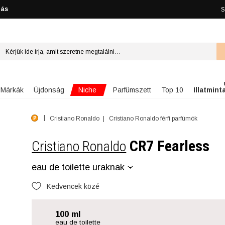
lás
S
Niche
Márkák
Újdonság
Parfümszett
Top 10
Illatmint
Cristiano Ronaldo
Cristiano Ronaldo férfi parfümök
CR7 Fearless
Cristiano Ronaldo
eau de toilette uraknak
Kedvencek közé
100 ml
eau de toilette