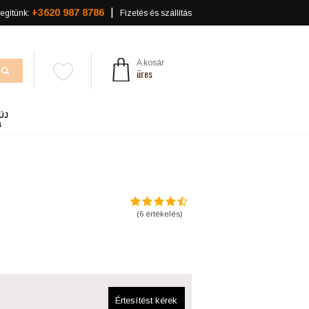
+3620 987 8786
egítünk:
Fizetés és szállítás
A kosár
üres
ÚJ
a
(
6
értékelés)
Értesítést kérek