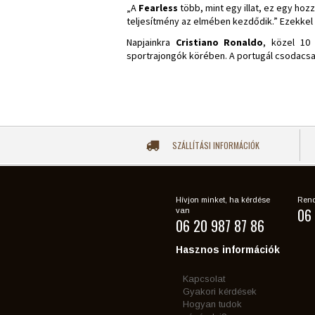
„A
Fearless
több, mint egy illat, ez egy hoz
teljesítmény az elmében kezdődik.” Ezekkel 
Napjainkra
Cristiano Ronaldo
, közel 10
sportrajongók körében. A portugál csodacsat
SZÁLLÍTÁSI INFORMÁCIÓK
Hívjon minket, ha kérdése
Rend
06 
van
06 20 987 87 86
Hasznos információk
Kapcsolat
Gyakori kérdések
Hogyan tudok