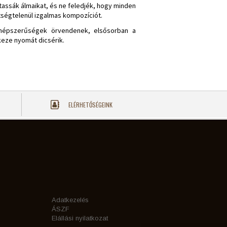
ytassák álmaikat, és ne feledjék, hogy minden
tségtelenül izgalmas kompozíciót.
y népszerűségek örvendenek, elsősorban a
keze nyomát dicsérik.
ELÉRHETŐSÉGEINK
Adatkezelés
ÁSZF
Elállási nyilatkozat