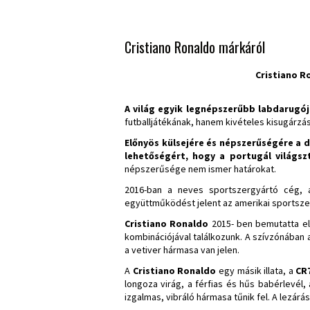
Cristiano Ronaldo márkáról
Cristiano R
A világ egyik legnépszerűbb labdarugój
futballjátékának, hanem kivételes kisugárzá
Előnyös külsejére és népszerűségére a di
lehetőségért, hogy a portugál világszt
népszerűsége nem ismer határokat.
2016-ban a neves sportszergyártó cég, a
együttműködést jelent az amerikai sportsze
Cristiano Ronaldo
2015- ben bemutatta els
kombinációjával találkozunk. A szívzónában 
a vetiver hármasa van jelen.
A
Cristiano Ronaldo
egy másik illata, a
CR
longoza virág, a férfias és hűs babérlevél,
izgalmas, vibráló hármasa tűnik fel. A lezár