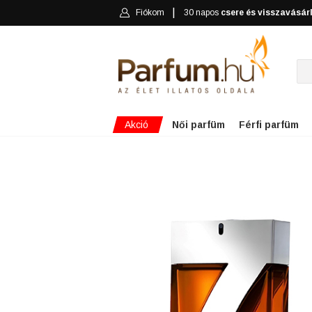
Fiókom
30 napos
csere és visszavásár
Akció
Női parfüm
Férfi parfüm