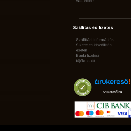
vásárolni?
Szállítás és fizetés
Szállítási információk
Sikertelen kiszállítás
esetén
Banki fizetési
tájékoztató
Árukereső.hu