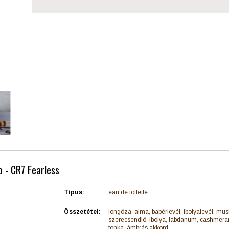
o - CR7 Fearless
Típus:
eau de toilette
Összetétel:
longóza, alma, babérlevél, ibolyalevél, musk
szerecsendió, ibolya, labdanum, cashmeran,
tonka, ámbrás akkord