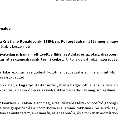
onaldo
a Cristiano Ronaldo, aki 1985-ben, Portugáliában látta meg a napv
sának is köszönheti.
vatvilág is hamar felfigyelt, a Nike, az Adidas és az olasz divatcég,
árral
reklámozhassák termékeiket.
A Ronaldo-val reklámszerződésb
 Nike exkluzív szerződést kötött a csodacsatárral, mely, mint Mic
rgyártó céggel.
ő illatát, a
Legacy
-t. Az illat nyitányában a bergamott, a fahéj, a friss
a cédrus, a bazsarózsa és az ibolya akkordjai csillannak meg. Az izgalmas 
7 Fearless
2023-ban jelent meg, a fás, fűszeres férfi kompozíció gazdag 
 a friss grapefruit és a finom ibolyalevél aromái robbannak be. A szívjeg
ásban az Ambrostar®, a kasmerán, az édes vanília, és a tonkabab aromái dom