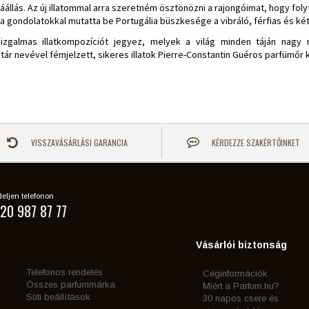
záállás. Az új illatommal arra szeretném ösztönözni a rajongóimat, hogy fol
a gondolatokkal mutatta be Portugália büszkesége a vibráló, férfias és ké
 izgalmas illatkompozíciót jegyez, melyek a világ minden táján nag
ár nevével fémjelzett, sikeres illatok
Pierre-Constantin Guéros parfümőr 
VISSZAVÁSÁRLÁSI GARANCIA
KÉRDEZZE SZAKÉRTŐINKET
eljen telefonon
20 987 87 77
Vásárlói biztonság
Telefonos rendelés
Céginformációk
Összes parfummárka
Miért a Parfum.hu?
Süti beállítások
30 napos csere és