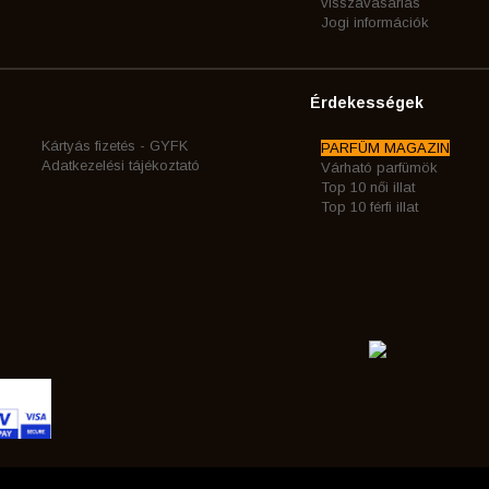
visszavásárlás
Jogi információk
Érdekességek
Kártyás fizetés - GYFK
PARFÜM MAGAZIN
Adatkezelési tájékoztató
Várható parfümök
Top 10 női illat
Top 10 férfi illat