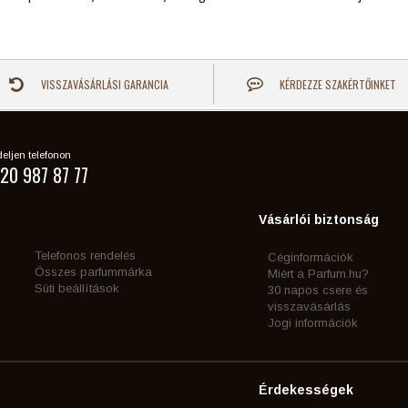
VISSZAVÁSÁRLÁSI GARANCIA
KÉRDEZZE SZAKÉRTŐINKET
eljen telefonon
20 987 87 77
Vásárlói biztonság
Telefonos rendelés
Céginformációk
Összes parfummárka
Miért a Parfum.hu?
Süti beállítások
30 napos csere és
visszavásárlás
Jogi információk
Érdekességek