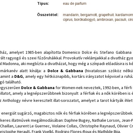
Típus:
eau de parfum
Összetétel:
mandarin, bergamott, grapefruit. kardamom,
ciprus, borókabogyó, ambroxan, pacsuli, cé
tház, amelyet 1985-ben alapította Domenico Dolce és Stefano Gabbana 
 vált ragyogó és szexi fűzőruháikkal. Provokatív reklámjaikkal a divatház gy
 Madonna, aki megbízta a divatházat, hogy még a színpadi előadásira is ké
 márkanév alatt kínálja: a
Dolce & Gabbana
(hivatalosan szóköz nélkü
lamint a
D&G
, amely egy hétköznapibb, kortárs irányzatot képvisel a ruháza
ogó található.
 egyszerűen
Dolce & Gabbana
for Women-nek neveztek, 1992-ben, a férfi i
e illatot, amely a legnépszerűbbnek bizonyult a férfiak és a nők körében is 
z Anthology névre keresztelt illat-sorozatot, amelyet a tarot kártyák ihle
itív energiát sugárzó, magabiztos nők és férfiak körében a legnépszerűbbek
sikeres illatművek megálmodásában: Daphne Bugey, Nathalie Lorson, Jean-Pi
Chaillan, Laurent Le Guernec, Violaine Collas, Christophe Raynaud, Olivier Cr
ristophe Herault, Frank Voelkl, Rodrigo Flores-Roux és Mathilde Bija.