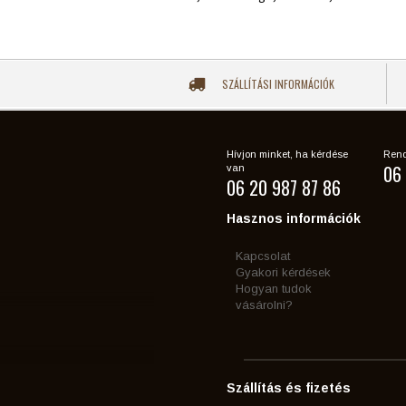
SZÁLLÍTÁSI INFORMÁCIÓK
Hívjon minket, ha kérdése
Rend
06 
van
06 20 987 87 86
Hasznos információk
Kapcsolat
Gyakori kérdések
Hogyan tudok
vásárolni?
Szállítás és fizetés