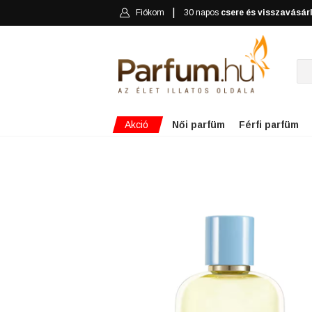
Fiókom
30 napos
csere és visszavásár
Akció
Női parfüm
Férfi parfüm