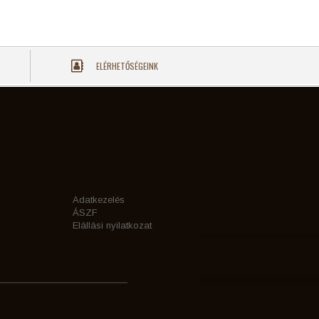
ELÉRHETŐSÉGEINK
Adatkezelés
ÁSZF
Elállási nyilatkozat