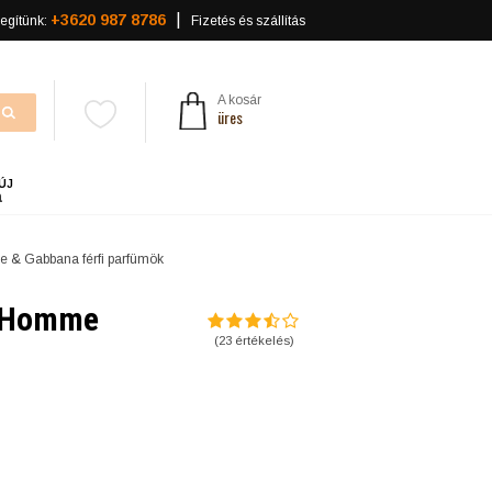
+3620 987 8786
egítünk:
Fizetés és szállítás
A kosár
üres
ÚJ
a
e & Gabbana férfi parfümök
r Homme
(
23
értékelés)