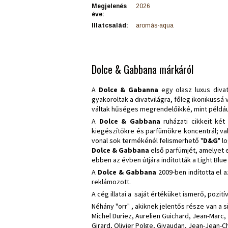
Megjelenés
2026
éve:
Illatcsalád:
aromás-aqua
Dolce & Gabbana márkáról
A
Dolce & Gabanna
egy olasz luxus diva
gyakoroltak a divatvilágra, főleg ikonikussá
váltak hűséges megrendelőikké, mint például
A
Dolce & Gabbana
ruházati cikkeit két
kiegészítőkre és parfümökre koncentrál; va
vonal sok termékénél felismerhető "
D&G
" l
Dolce & Gabbana
első parfümjét, amelyet
ebben az évben útjára indították a Light Blu
A
Dolce & Gabbana
2009-ben indította el a
reklámozott.
A cég illatai a saját értéküket ismerő, poz
Néhány "orr" , akiknek jelentős része van a 
Michel Duriez, Aurelien Guichard, Jean-Marc, 
Girard, Olivier Polge, Givaudan, Jean-Jean-Ch