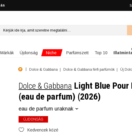
lás
S
Niche
Márkák
Újdonság
Parfümszett
Top 10
Illatmint
Dolce & Gabbana
Dolce & Gabbana férfi parfümök
Új Dolc
Light Blue Pou
Dolce & Gabbana
(eau de parfum) (2026)
eau de parfum uraknak
ÚJDONSÁG
Kedvencek közé