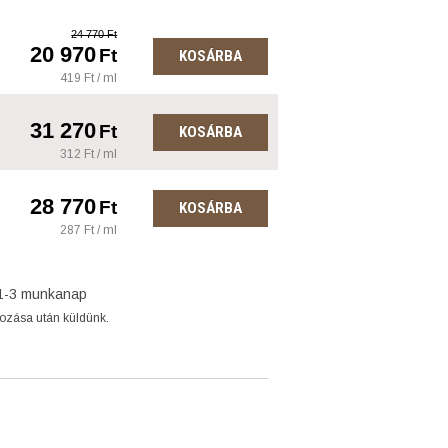
24 770 Ft
20 970
Ft
KOSÁRBA
419 Ft / ml
31 270
Ft
KOSÁRBA
312 Ft / ml
28 770
Ft
KOSÁRBA
287 Ft / ml
1-3 munkanap
gozása után küldünk.