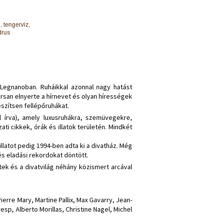
 tengervíz,
drus
Legnanoban. Ruháikkal azonnal nagy hatást
orsan elnyerte a hírnevet és olyan hírességek
szítsen fellépőruhákat.
l írva), amely luxusruhákra, szemüvegekre,
ti cikkek, órák és illatok területén. Mindkét
llatot pedig 1994-ben adta ki a divatház. Még
és eladási rekordokat döntött.
ttek és a divatvilág néhány közismert arcával
.
erre Mary, Martine Pallix, Max Gavarry, Jean-
esp, Alberto Morillas, Christine Nagel, Michel