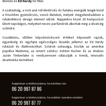
Women és
Ed Hardy
for Men.
A szabadság, a rock and roll életérzés és fiatalos energiák lengik körül
a frissítően gyümölcsös, vonzó illatokat, melyek megjelenésükben a
ruhakollekció design elemeit idézik. Napjainkra közel 20 kompozíció
látott napvilágot, melyeket neves parfümőrök alkottak meg a divatcég
számára.
Csodálatos, időtlen képzőművészeti értéket képviselő rajzok,
egyediség és egyfajta egészséges lázadás jellemzi az Ed Hardy
ruházati és illatkreációkat. Sztárok sokasága, köztük az amerikai
popdíva Madonna, az ismert színész Ashton Kucher és az énekes
Justin Timberlake is rendszeresen választják a trendi, innovatív
divatmárka termékeit.
Koppintson a telefonszámra, ha kérdése van
06 20 987 87 86
Koppintson a telefonszámra, ha mobilon szeretne rendelni
06 20 987 87 77