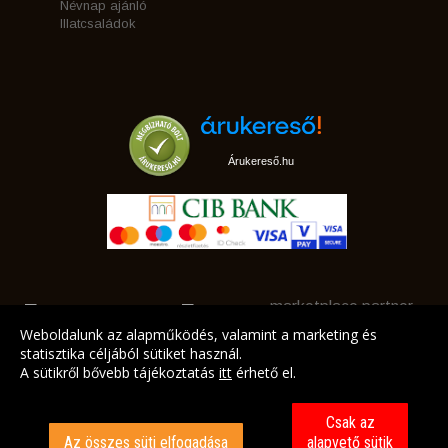
Névnap ajánló
Illatcsaládok
Árukereső.hu
marketplace partner
Weboldalunk az alapműködés, valamint a marketing és
statisztika céljából sütiket használ.
A sütikről bővebb tájékoztatás
itt
érhető el.
A LEGJOBB AJÁNLATAINK AZ ÖN CÍMÉRE!
Csak az
Az összes süti elfogadása
alapvető sütik