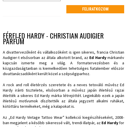
FELIRATKOZOM
FÉRFI ED HARDY - CHRISTIAN AUDIGIER
PARFÜM
A divattervezőként és vállalkozóként is igen sikeres, francia Christian
Audigier-t elsősorban az általa alkotott brand, az
Ed Hardy
márkanév
kapcsán ismerte meg a világ. A formatervezésben és a
közgazdaságtanban is kiemelkedően tehetséges fiatalember először
divattanácsadóként került közel a szépségiparhoz.
A rock and roll életérzés szeretete és a neves tetováló művész Ed
Hardy iránti tisztelete, elsősorban a művész japán ihletésű rajzai
ihlették a sikeres Ed Hardy márka létrejöttét. Leginkább ezek a japán
ihletésű motívumok díszítették az általa jegyzett alkalmi ruhákat,
kötöttáru termékeket, még a kalapokat is.
Az „Ed Hardy Vintage Tattoo Wear” kollekció kiegészítéseként, 2008-
ban megjelent a később sikeressé vált, trendi illatpár, az
Ed Hardy
for