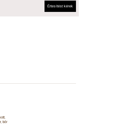
Értesítést kérek
ott,
, bőr