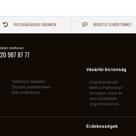
VISSZAVÁSÁRLÁSI GARANCIA
KÉRDEZZE SZAKÉRTŐINKET
eljen telefonon
20 987 87 77
Vásárlói biztonság
Telefonos rendelés
Céginformációk
Összes parfummárka
Miért a Parfum.hu?
Süti beállítások
30 napos csere és
visszavásárlás
Jogi információk
Érdekességek