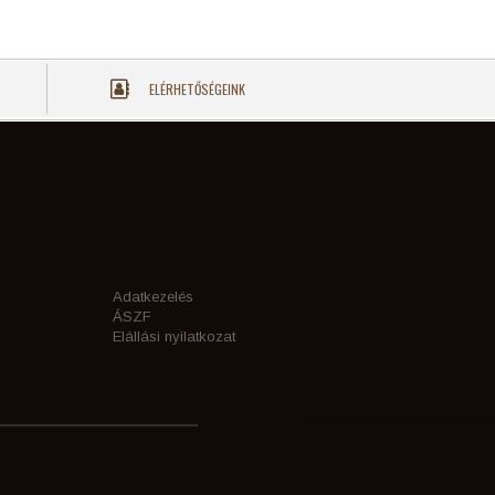
ELÉRHETŐSÉGEINK
Adatkezelés
ÁSZF
Elállási nyilatkozat