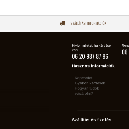
SZÁLLÍTÁSI INFORMÁCIÓK
Hívjon minket, ha kérdése
Rend
06 
van
06 20 987 87 86
Hasznos információk
Kapcsolat
Gyakori kérdések
Hogyan tudok
vásárolni?
Szállítás és fizetés