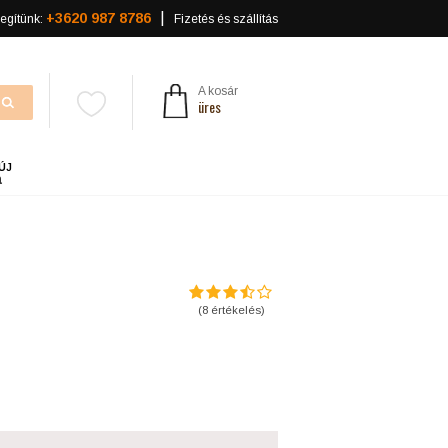
+3620 987 8786
egítünk:
Fizetés és szállítás
A kosár
üres
ÚJ
a
(
8
értékelés)