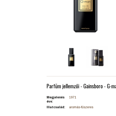
Parfüm jellemzői - Gainsboro - G-m
Megjelenés
1971
éve:
Illatcsalád:
aromás-fűszeres