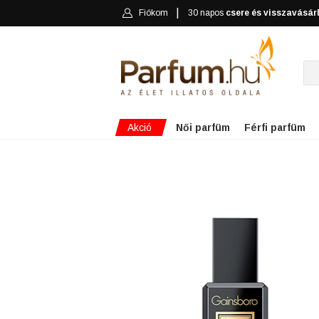
Fiókom
30 napos
csere és visszavásár
Akció
Női parfüm
Férfi parfüm