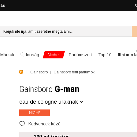
lás
S
Niche
Márkák
Újdonság
Parfümszett
Top 10
Illatmint
Gainsboro
Gainsboro férfi parfümök
G-man
Gainsboro
eau de cologne uraknak
NICHE
Kedvencek közé
100 ml teszter