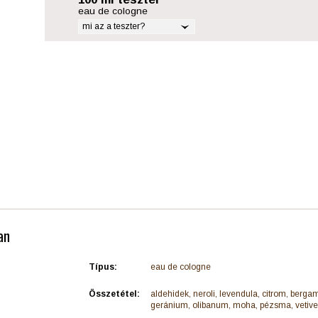
eau de cologne
mi az a teszter?
an
Típus:
eau de cologne
Összetétel:
aldehidek, neroli, levendula, citrom, bergam
geránium, olibanum, moha, pézsma, vetiver