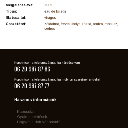
Megjelenés éve:
2005
Típus:
eau de toilette
Illatcsalád:
virágos
Összetétel:
zöldalma, frézia, ibolya, rózsa, ámbra, mósusz,
cédrus
Koppintson a telefonszámra, ha kérdése van
06 20 987 87 86
Koppintson a telefonszámra, ha mobilon szeretne rendelni
06 20 987 87 77
Hasznos információk
Kapcsolat
Gyakori kérdések
Hogyan tudok vásárolni?