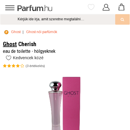
Ghost
Ghost női parfümök
Ghost
Cherish
eau de toilette - hölgyeknek
Kedvencek közé
(
3
értékelés)