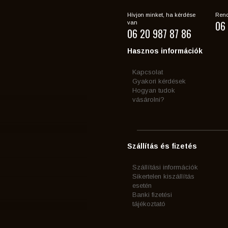
Hívjon minket, ha kérdése
Rend
06 
van
06 20 987 87 86
Hasznos információk
Kapcsolat
Gyakori kérdések
Hogyan tudok
vásárolni?
Szállítás és fizetés
Szállítási információk
Sikertelen kiszállítás
esetén
Banki fizetési
tájékoztató