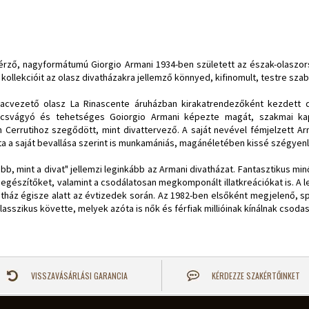
 érző, nagyformátumú Giorgio Armani 1934-ben született az észak-olaszo
kollekcióit az olasz divatházakra jellemző könnyed, kifinomult, testre szabo
piacvezető olasz La Rinascente áruházban kirakatrendezőként kezdett
becsvágyó és tehetséges Goiorgio Armani képezte magát, szakmai kap
Cerrutihoz szegődött, mint divattervező. A saját nevével fémjelzett Arma
a a saját bevallása szerint is munkamániás, magánéletében kissé szégyenl
abb, mint a divat" jellemzi leginkább az Armani divatházat. Fantasztikus min
, kiegészítőket, valamint a csodálatosan megkomponált illatkreációkat is
atház égisze alatt az évtizedek során. Az 1982-ben elsőként megjelenő, spo
asszikus követte, melyek azóta is nők és férfiak millióinak kínálnak csodas
VISSZAVÁSÁRLÁSI GARANCIA
KÉRDEZZE SZAKÉRTŐINKET