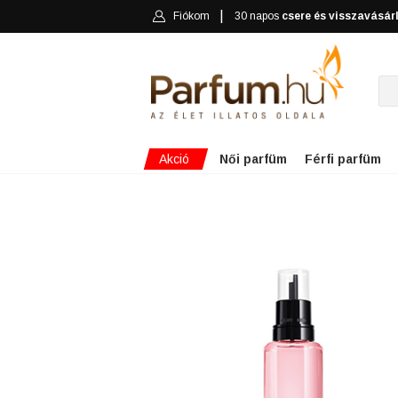
Fiókom
30 napos
csere és visszavásár
Akció
Női parfüm
Férfi parfüm