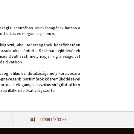
rszági Piacenzában. Munkásságának hatása a
tt stílus és elegancia jellemzi.
 dolgozni, ahol tehetségének köszönhetően
csolatokat épített. Szakmai fejlődésének
ni divatházat, mely napjainkig a világdivat
ős divatikon.
őség, stílus és időtállóság, mely körülveszi a
. A legnevesebb parfümőrök közreműködésével
rtosan elegáns, klasszikus virágillattal bíró
zép illatkreációkat világszerte.
ELÉRHETŐSÉGEINK