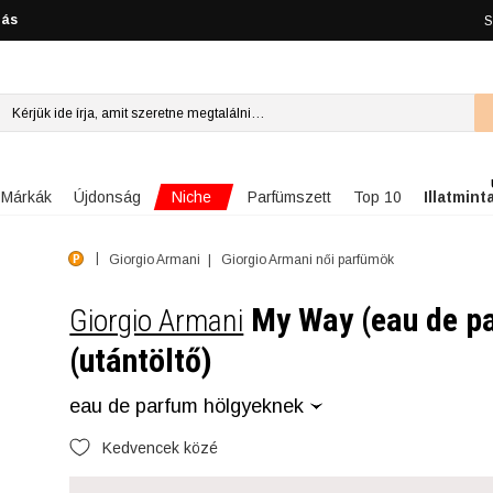
lás
S
Niche
Márkák
Újdonság
Parfümszett
Top 10
Illatmint
Giorgio Armani
Giorgio Armani női parfümök
My Way (eau de p
Giorgio Armani
(utántöltő)
eau de parfum hölgyeknek
Kedvencek közé