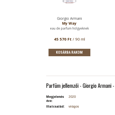
Giorgio Armani
My Way
eau de parfum hölgyeknek
45 570 Ft
/ 90 ml
KOSÁRBA RAKOM
Parfüm jellemzői - Giorgio Armani 
Megjelenés
2020
éve:
Illatcsalád:
virágos