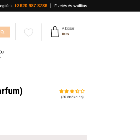
+3620 987 8786
egítünk:
Fizetés és szállítás
A kosár
üres
ÚJ
a
arfum)
(
20
értékelés)