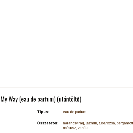
- My Way (eau de parfum) (utántöltő)
Típus:
eau de parfum
Összetétel:
narancsvirág, jázmin, tubarózsa, bergamott
mósusz, vanília