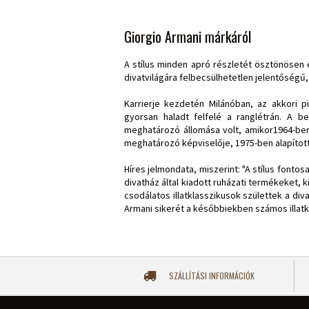
Giorgio Armani márkáról
A stílus minden apró részletét ösztönösen
divatvilágára felbecsülhetetlen jelentőségű, 
Karrierje kezdetén Milánóban, az akkori 
gyorsan haladt felfelé a ranglétrán. A 
meghatározó állomása volt, amikor1964-ben 
meghatározó képviselője, 1975-ben alapított
Híres jelmondata, miszerint: "A stílus fontos
divatház által kiadott ruházati termékeket
csodálatos illatklasszikusok születtek a div
Armani sikerét a későbbiekben számos illatkl
SZÁLLÍTÁSI INFORMÁCIÓK