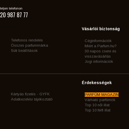
eljen telefonon
20 987 87 77
Vásárlói biztonság
Telefonos rendelés
Céginformációk
Összes parfummárka
Miért a Parfum.hu?
Süti beállítások
30 napos csere és
visszavásárlás
Jogi információk
Érdekességek
Kártyás fizetés - GYFK
PARFÜM MAGAZIN
Adatkezelési tájékoztató
Várható parfümök
Top 10 női illat
Top 10 férfi illat