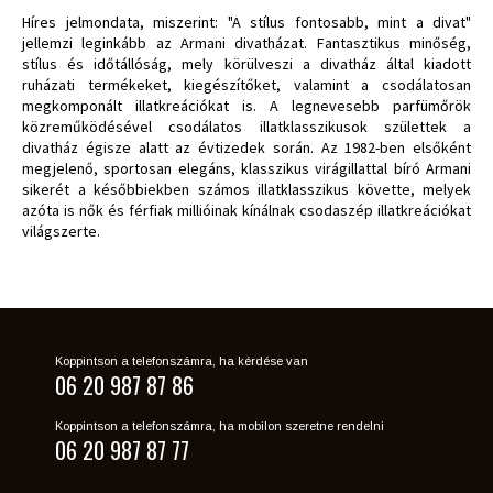
Híres jelmondata, miszerint: "A stílus fontosabb, mint a divat"
jellemzi leginkább az Armani divatházat. Fantasztikus minőség,
stílus és időtállóság, mely körülveszi a divatház által kiadott
ruházati termékeket, kiegészítőket, valamint a csodálatosan
megkomponált illatkreációkat is. A legnevesebb parfümőrök
közreműködésével csodálatos illatklasszikusok születtek a
divatház égisze alatt az évtizedek során. Az 1982-ben elsőként
megjelenő, sportosan elegáns, klasszikus virágillattal bíró Armani
sikerét a későbbiekben számos illatklasszikus követte, melyek
azóta is nők és férfiak millióinak kínálnak csodaszép illatkreációkat
világszerte.
Koppintson a telefonszámra, ha kérdése van
06 20 987 87 86
Koppintson a telefonszámra, ha mobilon szeretne rendelni
06 20 987 87 77