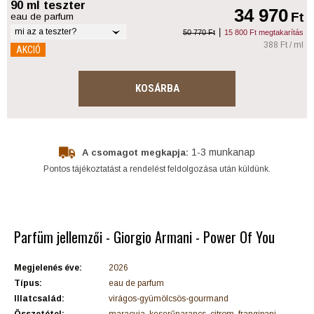
90 ml teszter
34 970
Ft
eau de parfum
mi az a teszter?
|
50 770 Ft
15 800 Ft megtakarítás
388 Ft / ml
AKCIÓ
KOSÁRBA
1-3 munkanap
A csomagot megkapja:
Pontos tájékoztatást a rendelést feldolgozása után küldünk.
Parfüm jellemzői - Giorgio Armani - Power Of You
Megjelenés éve:
2026
Típus:
eau de parfum
Illatcsalád:
virágos-gyümölcsös-gourmand
Összetétel:
maracuja, keserűnarancs, citrom, frangipani,