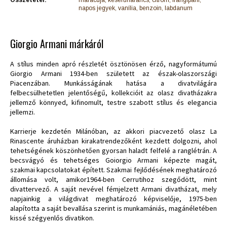
napos jegyek, vanília, benzoin, labdanum
Giorgio Armani márkáról
A stílus minden apró részletét ösztönösen érző, nagyformátumú
Giorgio Armani 1934-ben született az észak-olaszországi
Piacenzában. Munkásságának hatása a divatvilágára
felbecsülhetetlen jelentőségű, kollekcióit az olasz divatházakra
jellemző könnyed, kifinomult, testre szabott stílus és elegancia
jellemzi.
Karrierje kezdetén Milánóban, az akkori piacvezető olasz La
Rinascente áruházban kirakatrendezőként kezdett dolgozni, ahol
tehetségének köszönhetően gyorsan haladt felfelé a ranglétrán. A
becsvágyó és tehetséges Goiorgio Armani képezte magát,
szakmai kapcsolatokat épített. Szakmai fejlődésének meghatározó
állomása volt, amikor1964-ben Cerrutihoz szegődött, mint
divattervező. A saját nevével fémjelzett Armani divatházat, mely
napjainkig a világdivat meghatározó képviselője, 1975-ben
alapította a saját bevallása szerint is munkamániás, magánéletében
kissé szégyenlős divatikon.