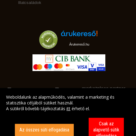
Illatcsaládok
Árukereső.hu
marketplace partner
Weboldalunk az alapműködés, valamint a marketing és
statisztika céljából sütiket használ.
A sütikről bővebb tájékoztatás
itt
érhető el.
A LEGJOBB AJÁNLATAINK AZ ÖN CÍMÉRE!
Csak az
Az összes süti elfogadása
alapvető sütik
elfogadása