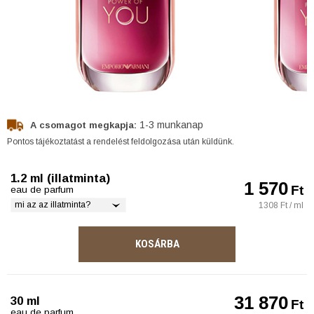
1-3 munkanap
A csomagot megkapja:
Pontos tájékoztatást a rendelést feldolgozása után küldünk.
1.2 ml (illatminta)
1 570
Ft
eau de parfum
mi az az illatminta?
1308 Ft / ml
KOSÁRBA
31 870
30 ml
Ft
eau de parfum