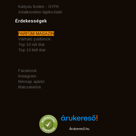
Kártyás fizetés - GYFK
Adatkezelési tájékoztató
Érdekességek
PARFÜM MAGAZIN
Várható parfümök
Top 10 női illat
Top 10 férfi illat
Facebook
Instagram
Névnap ajánló
Illatcsaládok
Árukereső.hu