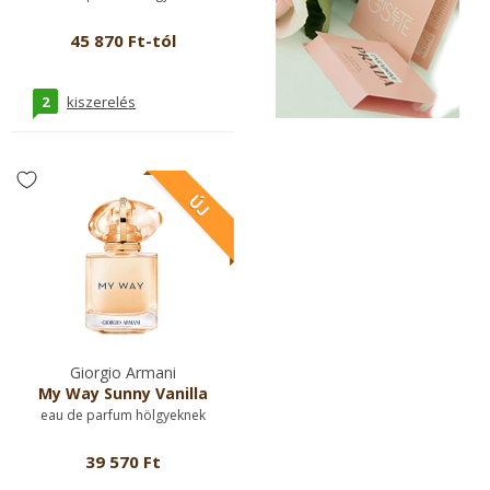
45 870 Ft-tól
2
kiszerelés
Giorgio Armani
My Way Sunny Vanilla
eau de parfum hölgyeknek
39 570 Ft