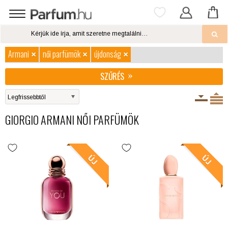
Armani
női parfümök
újdonság
SZŰRÉS
GIORGIO ARMANI NŐI PARFÜMÖK