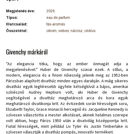
Megjelenés éve:
2026
Típus:
eau de parfum
Illatcsalád:
fás-aromás
Összetétel:
citrom, vetiver, nárcisz, cédrus
Givenchy márkáról
”Az elegancia titka, hogy az ember önmagát adja a
megjelenésével.” Huber de Givenchy szavai ezek. A stílus, a
modern, elegancia és a finom nőiesség jelenik meg az 1952-ben
Párizsban alapított divatház minden egyes darabján. A máig sikeres
divatház egyik leghíresebb ügyfele kétségkívül a bájos, amerikai
színésznő Audrey Hepburn volt, aki Huber de Givenchy
segítségével a divatház meghatározó arca és kora egyik
meghatározó divatikonja lett. Az évtizedek során hírességek sora,
Elizabeth Taylor, Grace monacói hercegnő és Jacqueline Kennedy is
szívesen választotta a mester alkotásait, akinek hatalmas szerepe
volt abban, hogy Párizs 1950 után a divatvilág középpontja lett.
Fiatal hírességek, mint például Liv Tyler és Justin Timberlake is
szívesen választják a divatház pompás, innovatív termékeit.