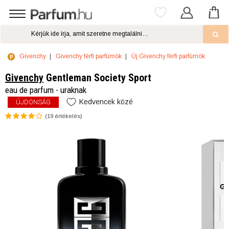
Givenchy
Givenchy férfi parfümök
Új Givenchy férfi parfümök
Givenchy
Gentleman Society Sport
eau de parfum - uraknak
Kedvencek közé
ÚJDONSÁG
(
19
értékelés)