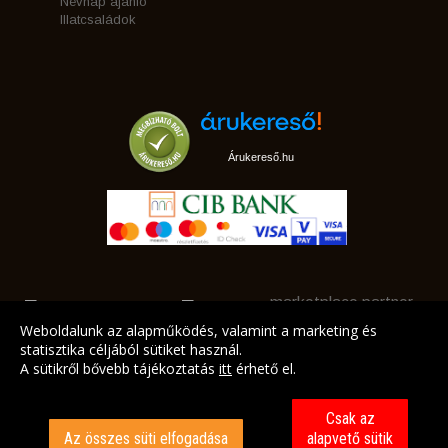
Névnap ajánló
Illatcsaládok
Árukereső.hu
marketplace partner
Weboldalunk az alapműködés, valamint a marketing és
statisztika céljából sütiket használ.
A sütikről bővebb tájékoztatás
itt
érhető el.
A LEGJOBB AJÁNLATAINK AZ ÖN CÍMÉRE!
Csak az
Az összes süti elfogadása
alapvető sütik