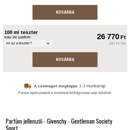
KOSÁRBA
100 ml teszter
26 770
Ft
eau de parfum
mi az a teszter?
267 Ft / ml
KOSÁRBA
1-3 munkanap
A csomagot megkapja:
Pontos tájékoztatást a rendelést feldolgozása után küldünk.
Parfüm jellemzői - Givenchy - Gentleman Society
Sport