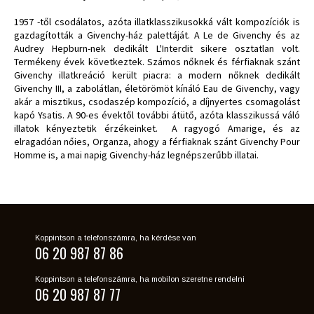
1957 -től csodálatos, azóta illatklasszikusokká vált kompozíciók is
gazdagították a Givenchy-ház palettáját. A Le de Givenchy és az
Audrey Hepburn-nek dedikált L'Interdit sikere osztatlan volt.
Termékeny évek következtek. Számos nőknek és férfiaknak szánt
Givenchy illatkreáció került piacra: a modern nőknek dedikált
Givenchy III, a zabolátlan, életörömöt kínáló Eau de Givenchy, vagy
akár a misztikus, csodaszép kompozíció, a díjnyertes csomagolást
kapó Ysatis. A 90-es évektől további átütő, azóta klasszikussá váló
illatok kényeztetik érzékeinket. A ragyogó Amarige, és az
elragadóan nőies, Organza, ahogy a férfiaknak szánt Givenchy Pour
Homme is, a mai napig Givenchy-ház legnépszerűbb illatai.
Koppintson a telefonszámra, ha kérdése van
06 20 987 87 86
Koppintson a telefonszámra, ha mobilon szeretne rendelni
06 20 987 87 77