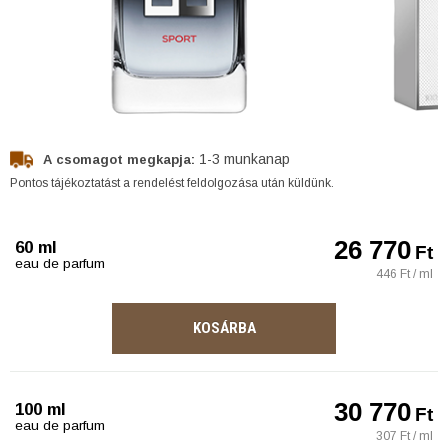
1-3 munkanap
A csomagot megkapja:
Pontos tájékoztatást a rendelést feldolgozása után küldünk.
26 770
60 ml
Ft
eau de parfum
446 Ft / ml
KOSÁRBA
30 770
100 ml
Ft
eau de parfum
307 Ft / ml