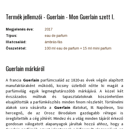
Termék jellemzői - Guerlain - Mon Guerlain szett I.
Megjelenés éve:
2017
Típus:
eau de parfum
Illatcsalád:
ámbrás-fás
Összetétel:
100 ml eau de parfum + 15 ml mini parfum
Guerlain márkáról
A francia
Guerlain
parfümcsalád az 1820-as évek végén alapított
manufaktúraként működő, kicsiny üzletből nőtte ki magát a
parfümvilág egyik legmeghatározóbb márkájává. A közel két
évszázados múltnak és tapasztalatoknak köszönhetően
elsajátították a parfümkészítés minden finom részletét. Történelmi
alakok sora vásárolta a
Guerlain
illatokat, III. Napóleon, Sisi
hercegnő, de az Orosz Birodalom gazdagabb rétegei is
öregbítették a cég jóhírét. Mindez és a világ minden tájáról érkező
gondosan válogatott alapanyagok járultak hozzá ahhoz, hogy a