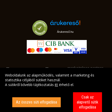
Árukereső.hu
marketplace partner
Weboldalunk az alapműködés, valamint a marketing és
statisztika céljából sütiket használ.
A sütikről bővebb tájékoztatás
itt
érhető el.
A LEGJOBB AJÁNLATAINK AZ ÖN CÍMÉRE!
Csak az
Az összes süti elfogadása
alapvető sütik
elfogadása