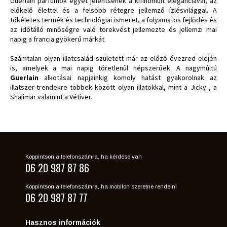
Guerlain parfümök egyet jelentsenek a kifinomult eleganciával, az
előkelő élettel és a felsőbb rétegre jellemző ízlésvilággal. A
tökéletes termék és technológiai ismeret, a folyamatos fejlődés és
az időtálló minőségre való törekvést jellemezte és jellemzi mai
napig a francia gyökerű márkát.
Számtalan olyan illatcsalád született már az előző évezred elején
is, amelyek a mai napig töretlenül népszerűek. A nagymúltú
Guerlain
alkotásai napjainkig komoly hatást gyakorolnak az
illatszer-trendekre többek között olyan illatokkal, mint a Jicky , a
Shalimar valamint a Vétiver.
Koppintson a telefonszámra, ha kérdése van
06 20 987 87 86
Koppintson a telefonszámra, ha mobilon szeretne rendelni
06 20 987 87 77
Hasznos információk