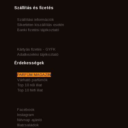
Szállítás és fizetés
Szállítási információk
Sikertelen kiszállítás esetén
Banki fizetési tájékoztató
Kártyás fizetés - GYFK
Adatkezelési tájékoztató
Érdekességek
PARFÜM MAGAZIN
Várható parfümök
Top 10 női illat
Top 10 férfi illat
Facebook
Instagram
Névnap ajánló
Illatcsaládok