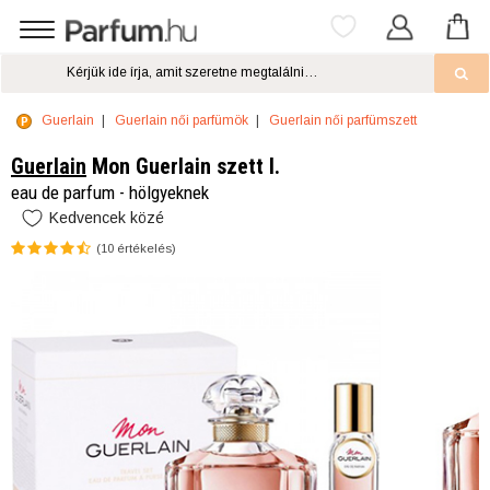
Guerlain
Guerlain női parfümök
Guerlain női parfümszett
Guerlain
Mon Guerlain szett I.
eau de parfum - hölgyeknek
Kedvencek közé
(
10
értékelés)