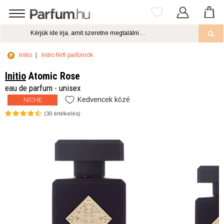
Initio
Initio férfi parfümök
Initio
Atomic Rose
eau de parfum - unisex
Kedvencek közé
NICHE
(
30
értékelés)