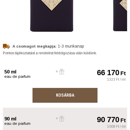
1-3 munkanap
A csomagot megkapja:
Pontos tájékoztatást a rendelést feldolgozása után küldünk.
66 170
50 ml
Ft
eau de parfum
1323 Ft / ml
KOSÁRBA
90 770
90 ml
Ft
eau de parfum
1008 Ft / ml