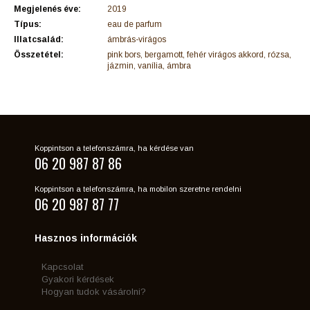
Megjelenés éve:
2019
Típus:
eau de parfum
Illatcsalád:
ámbrás-virágos
Összetétel:
pink bors, bergamott, fehér virágos akkord, rózsa,
jázmin, vanília, ámbra
Koppintson a telefonszámra, ha kérdése van
06 20 987 87 86
Koppintson a telefonszámra, ha mobilon szeretne rendelni
06 20 987 87 77
Hasznos információk
Kapcsolat
Gyakori kérdések
Hogyan tudok vásárolni?