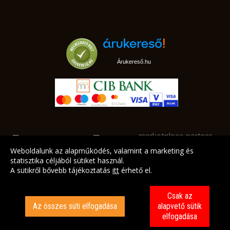
Árukereső.hu
marketplace partner
Weboldalunk az alapműködés, valamint a marketing és
statisztika céljából sütiket használ.
A sütikről bővebb tájékoztatás
itt
érhető el.
A LEGJOBB AJÁNLATAINK AZ ÖN CÍMÉRE!
Csak az
Az összes süti elfogadása
alapvető sütik
elfogadása