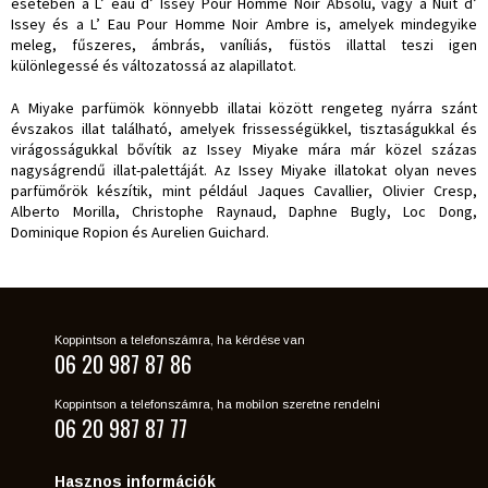
esetében a L’ eau d’ Issey Pour Homme Noir Absolu, vagy a Nuit d’
Issey és a L’ Eau Pour Homme Noir Ambre is, amelyek mindegyike
meleg, fűszeres, ámbrás, vaníliás, füstös illattal teszi igen
különlegessé és változatossá az alapillatot.
A Miyake parfümök könnyebb illatai között rengeteg nyárra szánt
évszakos illat található, amelyek frissességükkel, tisztaságukkal és
virágosságukkal bővítik az Issey Miyake mára már közel százas
nagyságrendű illat-palettáját. Az Issey Miyake illatokat olyan neves
parfümőrök készítik, mint például Jaques Cavallier, Olivier Cresp,
Alberto Morilla, Christophe Raynaud, Daphne Bugly, Loc Dong,
Dominique Ropion és Aurelien Guichard.
Koppintson a telefonszámra, ha kérdése van
06 20 987 87 86
Koppintson a telefonszámra, ha mobilon szeretne rendelni
06 20 987 87 77
Hasznos információk