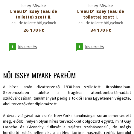
Issey Miyake
Issey Miyake
L'eau D' Issey (eau de
L'eau D' Issey (eau de
toilette) szett II.
toilette) szett I.
eau de toilette hölgyeknek
eau de toilette hölgyeknek
26 170 Ft
34 170 Ft
1
1
kiszerelés
kiszerelés
NŐI ISSEY MIYAKE PARFÜM
A híres japán divattervező 1938-ban született Hiroshima-ban.
Szerencsésen túlélte a tragikus atombomba-támadást
szülővárosában, tanulmányait pedig a tokiói Tama Egyetemen végezte,
ahol tervezőként diplomázott.
A divat világával párizsi és New-York-i tanulmányai során ismerkedett
meg, előbbi helyen olyan híres tervezőkkel dolgozott együtt, mint Guy
Laroche és Givenchy. Stílusát a sajátos szabásvonalú, de mégis
hordható ruhák jellemzik, a széles körben használt redők (angolul