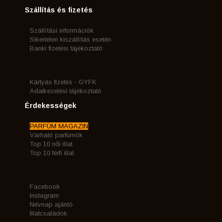
Szállítás és fizetés
Szállítási információk
Sikertelen kiszállítás esetén
Banki fizetési tájékoztató
Kártyás fizetés - GYFK
Adatkezelési tájékoztató
Érdekességek
PARFÜM MAGAZIN
Várható parfümök
Top 10 női illat
Top 10 férfi illat
Facebook
Instagram
Névnap ajánló
Illatcsaládok