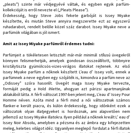
„pleats”) szinte már védjegyévé váltak, és egyben egyik parfüm-
kollekcióját is erről nevezte el („Pleats Please”).
Érdekesség, hogy Steve Jobs fekete garbóját is Issey Miyake
készítette, és miután Steve annyira megszerette ezt az egyszerű
ruhadarabot, rendelt belőle közel száz darabot. Issey Miyake neve a
parfümök világában is jól ismert.
Amit az Issey Miyake parfümről érdemes tudni:
Parfümjeit a tökéletesen letisztult már-már minimál stílusú üvegekről
könnyen felismerhetjük, amelyek gondosan összeállított, többnyire
kristálytiszta gyümölcsös-vizes-virágos illatokat rejtenek. Az első
Issey Miyake parfüm a nőknek készített L’eau d’ Issey volt, ennek a
parfümnek a neve egyben egy szójáték is, kimondva a parfüm neve az
„Odissey” szóra hasonlít. Üvegét maga Issey Miyake tervezte,
formáját pedig a Hold ihlette, ahogyan azt párizsi apartmanjának
ablakából látta. A férfi változat 1997-ben jelent meg, L’eau d’ Issey Pour
Homme néven. Azóta mind a férfi mind a női változatnak számos
flanker-e került piacra, és külön érdekesség, hogy időnként ezek a
változatok olyan illatjegyeket is hordoznak, ami alapvetően nem
jellemző az Issey Miyake illatokra. Ilyen például a nőknek kreált L’ eau d’
Issey Noir Absolu, amelyben a pézsma és az ámbra egy kifejezetten
meleg, keleties világot idéz. Ugyanilyen meglepő fordulat a férfi illatok