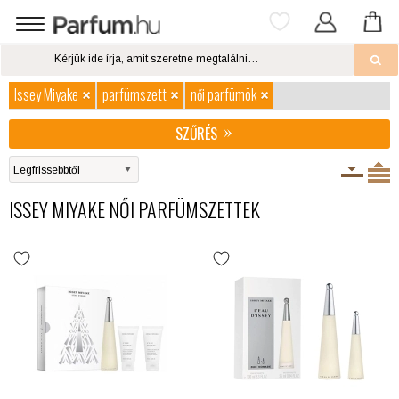
Issey Miyake
parfümszett
női parfümök
SZŰRÉS
ISSEY MIYAKE NŐI PARFÜMSZETTEK