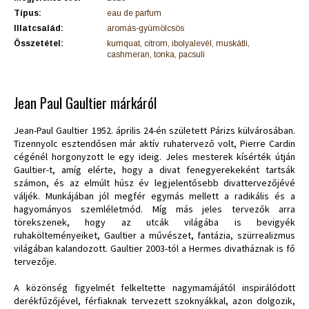
Típus:
eau de parfum
Illatcsalád:
aromás-gyümölcsös
Összetétel:
kumquat, citrom, ibolyalevél, muskátli,
cashmeran, tonka, pacsuli
Jean Paul Gaultier márkáról
Jean-Paul Gaultier 1952. április 24-én született Párizs külvárosában.
Tizennyolc esztendősen már aktív ruhatervező volt, Pierre Cardin
cégénél horgonyzott le egy ideig. Jeles mesterek kísérték útján
Gaultier-t, amíg elérte, hogy a divat fenegyerekeként tartsák
számon, és az elmúlt húsz év legjelentősebb divattervezőjévé
váljék. Munkájában jól megfér egymás mellett a radikális és a
hagyományos szemléletmód. Míg más jeles tervezők arra
törekszenek, hogy az utcák világába is bevigyék
ruhakölteményeiket, Gaultier a művészet, fantázia, szürrealizmus
világában kalandozott. Gaultier 2003-tól a Hermes divatháznak is fő
tervezője.
A közönség figyelmét felkeltette nagymamájától inspirálódott
derékfűzőjével, férfiaknak tervezett szoknyákkal, azon dolgozik,