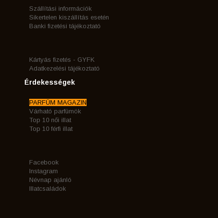
Szállítási információk
Sikertelen kiszállítás esetén
Banki fizetési tájékoztató
Kártyás fizetés - GYFK
Adatkezelési tájékoztató
Érdekességek
PARFÜM MAGAZIN
Várható parfümök
Top 10 női illat
Top 10 férfi illat
Facebook
Instagram
Névnap ajánló
Illatcsaládok