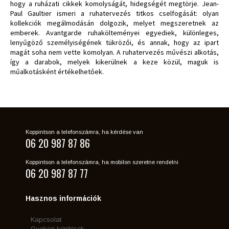
hogy a ruházati cikkek komolyságát, hidegségét megtörje. Jean-
Paul Gaultier ismeri a ruhatervezés titkos cselfogását: olyan
kollekciók megálmodásán dolgozik, melyet megszeretnek az
emberek. Avantgarde ruhakölteményei egyediek, különleges,
lenyűgöző személyiségének tükrözői, és annak, hogy az ipart
magát soha nem vette komolyan. A ruhatervezés művészi alkotás,
így a darabok, melyek kikerülnek a keze közül, maguk is
műalkotásként értékelhetőek.
Koppintson a telefonszámra, ha kérdése van
06 20 987 87 86
Koppintson a telefonszámra, ha mobilon szeretne rendelni
06 20 987 87 77
Hasznos információk
Kapcsolat
Gyakori kérdések