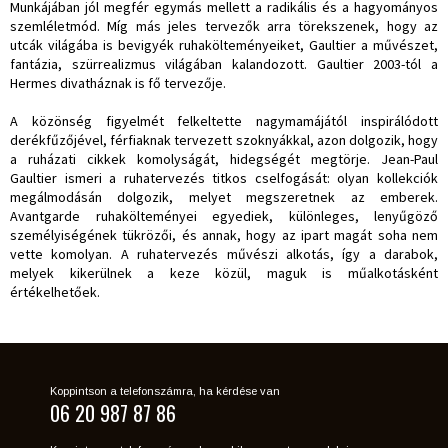
Munkájában jól megfér egymás mellett a radikális és a hagyományos
szemléletmód. Míg más jeles tervezők arra törekszenek, hogy az
utcák világába is bevigyék ruhakölteményeiket, Gaultier a művészet,
fantázia, szürrealizmus világában kalandozott. Gaultier 2003-tól a
Hermes divatháznak is fő tervezője.
A közönség figyelmét felkeltette nagymamájától inspirálódott
derékfűzőjével, férfiaknak tervezett szoknyákkal, azon dolgozik, hogy
a ruházati cikkek komolyságát, hidegségét megtörje. Jean-Paul
Gaultier ismeri a ruhatervezés titkos cselfogását: olyan kollekciók
megálmodásán dolgozik, melyet megszeretnek az emberek.
Avantgarde ruhakölteményei egyediek, különleges, lenyűgöző
személyiségének tükrözői, és annak, hogy az ipart magát soha nem
vette komolyan. A ruhatervezés művészi alkotás, így a darabok,
melyek kikerülnek a keze közül, maguk is műalkotásként
értékelhetőek.
Koppintson a telefonszámra, ha kérdése van
06 20 987 87 86