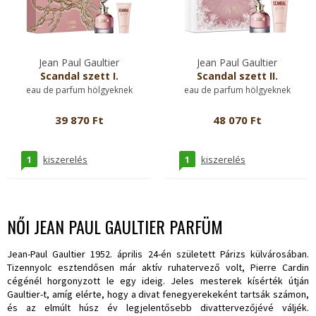
Jean Paul Gaultier
Jean Paul Gaultier
Scandal szett I.
Scandal szett II.
eau de parfum hölgyeknek
eau de parfum hölgyeknek
39 870 Ft
48 070 Ft
1
1
kiszerelés
kiszerelés
NŐI JEAN PAUL GAULTIER PARFÜM
Jean-Paul Gaultier 1952. április 24-én született Párizs külvárosában.
Tizennyolc esztendősen már aktív ruhatervező volt, Pierre Cardin
cégénél horgonyzott le egy ideig. Jeles mesterek kísérték útján
Gaultier-t, amíg elérte, hogy a divat fenegyerekeként tartsák számon,
és az elmúlt húsz év legjelentősebb divattervezőjévé váljék.