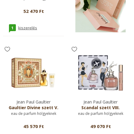
52 470 Ft
1
kiszerelés
Jean Paul Gaultier
Jean Paul Gaultier
Gaultier Divine szett V.
Scandal szett VIII.
eau de parfum hölgyeknek
eau de parfum hölgyeknek
45 570 Ft
49 070 Ft