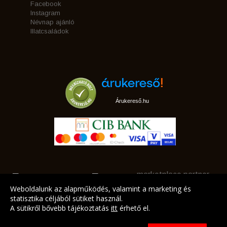
Facebook
Instagram
Névnap ajánló
Illatcsaládok
Árukereső.hu
marketplace partner
Weboldalunk az alapműködés, valamint a marketing és
statisztika céljából sütiket használ.
A sütikről bővebb tájékoztatás
itt
érhető el.
A LEGJOBB AJÁNLATAINK AZ ÖN CÍMÉRE!