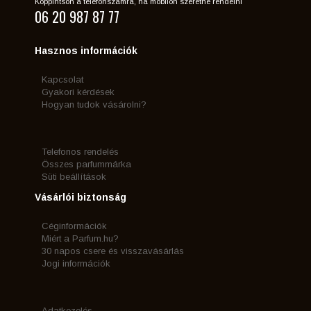
Koppintson a telefonszámra, ha mobilon szeretne rendelni
06 20 987 87 77
Hasznos információk
Kapcsolat
Gyakori kérdések
Hogyan tudok vásárolni?
Telefonos rendelés
Összes parfummárka
Süti beállítások
Vásárlói biztonság
Céginformációk
Miért a Parfum.hu?
30 napos csere és visszavásárlás
Jogi információk
Adatkezelés