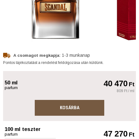
1-3 munkanap
A csomagot megkapja:
Pontos tájékoztatást a rendelést feldolgozása után küldünk.
40 470
50 ml
Ft
parfum
809 Ft / ml
KOSÁRBA
100 ml teszter
47 270
Ft
parfum