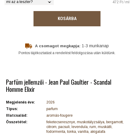
mi az a teszter?
472 Ft / ml
KOSÁRBA
1-3 munkanap
A csomagot megkapja:
Pontos tájékoztatást a rendelést feldolgozása után küldünk.
Parfüm jellemzői - Jean Paul Gaultier - Scandal
Homme Elixir
Megjelenés éve:
2026
Típus:
parfum
Illatcsalád:
aromás-fougere
Összetétel:
feketecseresznye, muskotályzsálya, bergamott,
citrom, pacsuli, levendula, rum, muskátli,
fodormenta, tonka, vanília, akigalafa