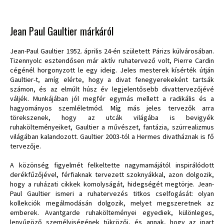
Jean Paul Gaultier márkáról
Jean-Paul Gaultier 1952. április 24-én született Párizs külvárosában.
Tizennyolc esztendősen már aktív ruhatervező volt, Pierre Cardin
cégénél horgonyzott le egy ideig. Jeles mesterek kísérték útján
Gaultier-t, amíg elérte, hogy a divat fenegyerekeként tartsák
számon, és az elmúlt húsz év legjelentősebb divattervezőjévé
váljék. Munkájában jól megfér egymás mellett a radikális és a
hagyományos szemléletmód. Míg más jeles tervezők arra
törekszenek, hogy az utcák világába is bevigyék
ruhakölteményeiket, Gaultier a művészet, fantázia, szürrealizmus
világában kalandozott. Gaultier 2003-tól a Hermes divatháznak is fő
tervezője.
A közönség figyelmét felkeltette nagymamájától inspirálódott
derékfűzőjével, férfiaknak tervezett szoknyákkal, azon dolgozik,
hogy a ruházati cikkek komolyságát, hidegségét megtörje. Jean-
Paul Gaultier ismeri a ruhatervezés titkos cselfogását: olyan
kollekciók megálmodásán dolgozik, melyet megszeretnek az
emberek. Avantgarde ruhakölteményei egyediek, különleges,
lenyűgöző személyiségének tükrözői, és annak, hogy az ipart