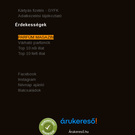
Kártyás fizetés - GYFK
Adatkezelési tájékoztató
Érdekességek
PARFÜM MAGAZIN
Várható parfümök
Top 10 női illat
Top 10 férfi illat
Facebook
Instagram
Névnap ajánló
Illatcsaládok
Árukereső.hu