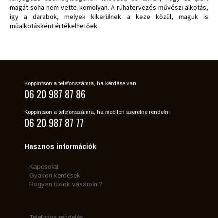
magát soha nem vette komolyan. A ruhatervezés művészi alkotás,
így a darabok, melyek kikerülnek a keze közül, maguk is
műalkotásként értékelhetőek.
Koppintson a telefonszámra, ha kérdése van
06 20 987 87 86
Koppintson a telefonszámra, ha mobilon szeretne rendelni
06 20 987 87 77
Hasznos információk
Kapcsolat
Gyakori kérdések
Hogyan tudok vásárolni?
Telefonos rendelés