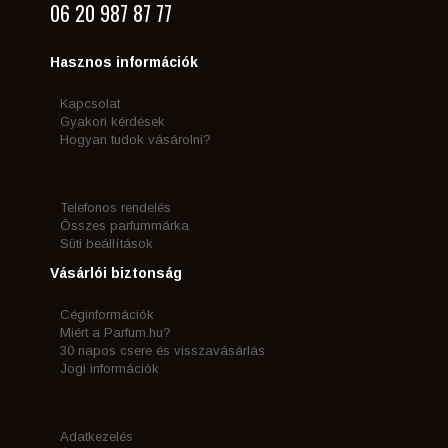
06 20 987 87 77
Hasznos információk
Kapcsolat
Gyakori kérdések
Hogyan tudok vásárolni?
Telefonos rendelés
Összes parfummárka
Süti beállítások
Vásárlói biztonság
Céginformációk
Miért a Parfum.hu?
30 napos csere és visszavásárlás
Jogi információk
Adatkezelés