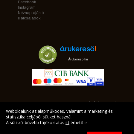
Facebook
Instagram
Névnap ajánló
Illatcsaládok
Árukereső.hu
marketplace partner
Weboldalunk az alapműködés, valamint a marketing és
statisztika céljából sütiket használ.
A sütikről bővebb tájékoztatás
itt
érhető el.
A LEGJOBB AJÁNLATAINK AZ ÖN CÍMÉRE!