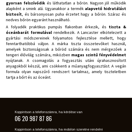
gyorsan felszívódik
és láthatatlan a bőrön. Nagyon jól működik
alapként a smink alá. Ugyanakkor a termék
alapvető hidratálást
biztosít
, és bársonyosan puha érzetet hagy a bőrön. Száraz és
nedves bőrön egyaránt használható.
A folyadék praktikus pumpás flakonban érkezik, és
tiszta &
óceánbarát formulával
rendelkezik. A Lancaster elkötelezett a
gyártási módszereinek folyamatos fejlesztése mellett, hogy
fenntarthatóbbá váljon. A márka tiszta összetevőket használ,
amelyek biztonságosak a bőröd számára és nem mérgezőek a
tengeri élővilág számára, miközben
magas szintű fényvédelmet
nyújtanak. A csomagolás a fogyasztás utáni újrahasznosított
anyagokból készül, ami csökkenti a műanyagfogyasztást. A vegán
formula olyan napszűrő rendszert tartalmaz, amely tiszteletben
tartja a bőrt és az óceánt.
Koppintson a telefonszámra, ha kérdése van
06 20 987 87 86
Koppintson a telefonszámra, ha mobilon szeretne rendelni