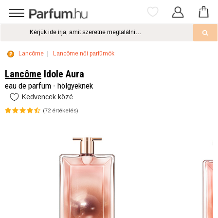
Lancôme
Lancôme női parfümök
Lancôme
Idole Aura
eau de parfum - hölgyeknek
Kedvencek közé
(
72
értékelés)