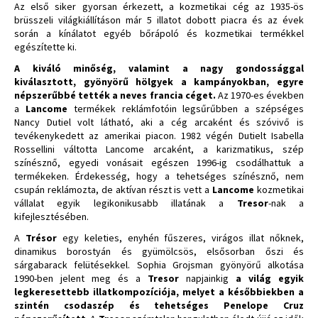
Az első siker gyorsan érkezett, a kozmetikai cég az 1935-ös
brüsszeli világkiállításon már 5 illatot dobott piacra és az évek
során a kínálatot egyéb bőrápoló és kozmetikai termékkel
egészítette ki.
A kiváló minőség, valamint a nagy gondossággal
kiválasztott, gyönyörű hölgyek a kampányokban, egyre
népszerűbbé tették a neves francia céget.
Az 1970-es években
a
Lancome
termékek reklámfotóin legsűrűbben a szépséges
Nancy Dutiel volt látható, aki a cég arcaként és szóvivő is
tevékenykedett az amerikai piacon. 1982 végén Dutielt Isabella
Rossellini váltotta Lancome arcaként, a karizmatikus, szép
színésznő, egyedi vonásait egészen 1996-ig csodálhattuk a
termékeken. Érdekesség, hogy a tehetséges színésznő, nem
csupán reklámozta, de aktívan részt is vett a
Lancome
kozmetikai
vállalat egyik legikonikusabb illatának a
Tresor
-nak a
kifejlesztésében.
A
Trésor
egy keleties, enyhén fűszeres, virágos illat nőknek,
dinamikus borostyán és gyümölcsös, elsősorban őszi és
sárgabarack felütésekkel. Sophia Grojsman gyönyörű alkotása
1990-ben jelent meg és a
Tresor
napjainkig
a világ egyik
legkeresettebb illatkompozíciója, melyet a későbbiekben a
szintén csodaszép és tehetséges Penelope Cruz