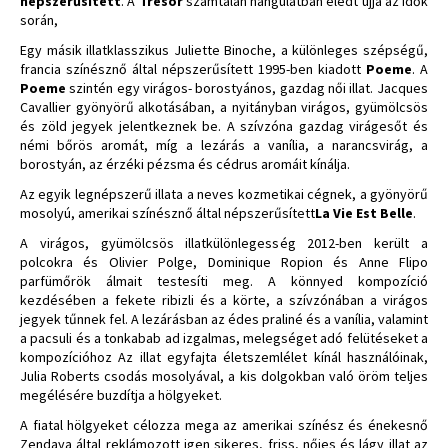
népszerűsített
. A
Tresor
számtalan hangulatban éledt újjá az idők
során,
Egy másik illatklasszikus Juliette Binoche, a különleges szépségű,
francia színésznő által népszerűsített 1995-ben kiadott
Poeme
. A
Poeme
szintén egy virágos- borostyános, gazdag női illat. Jacques
Cavallier gyönyörű alkotásában, a nyitányban virágos, gyümölcsös
és zöld jegyek jelentkeznek be. A szívzóna gazdag virágesőt és
némi bőrös aromát, míg a lezárás a vanília, a narancsvirág, a
borostyán, az érzéki pézsma és cédrus aromáit kínálja.
Az egyik legnépszerű illata a neves kozmetikai cégnek, a gyönyörű
mosolyú, amerikai színésznő által népszerűsített
La Vie Est Belle
.
A virágos, gyümölcsös illatkülönlegesség 2012-ben került a
polcokra és Olivier Polge, Dominique Ropion és Anne Flipo
parfümőrök álmait testesíti meg. A könnyed kompozíció
kezdésében a fekete ribizli és a körte, a szívzónában a virágos
jegyek tűnnek fel. A lezárásban az édes praliné és a vanília, valamint
a pacsuli és a tonkabab ad izgalmas, melegséget adó felütéseket a
kompozícióhoz Az illat egyfajta életszemlélet kínál használóinak,
Julia Roberts csodás mosolyával, a kis dolgokban való öröm teljes
megélésére buzdítja a hölgyeket.
A fiatal hölgyeket célozza mega az amerikai színész és énekesnő
Zendaya által reklámozott igen sikeres, friss, nőies és lágy illat az