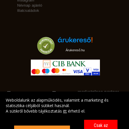
Instagram
Névnap ajánló
Illatcsaládok
Árukereső.hu
marketplace partner
Weboldalunk az alapműködés, valamint a marketing és
statisztika céljából sütiket használ.
A sütikről bővebb tájékoztatás
itt
érhető el.
A LEGJOBB AJÁNLATAINK AZ ÖN CÍMÉRE!
Csak az