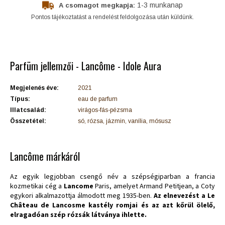
1-3 munkanap
A csomagot megkapja:
Pontos tájékoztatást a rendelést feldolgozása után küldünk.
Parfüm jellemzői - Lancôme - Idole Aura
Megjelenés éve:
2021
Típus:
eau de parfum
Illatcsalád:
virágos-fás-pézsma
Összetétel:
só, rózsa, jázmin, vanília, mósusz
Lancôme márkáról
Az egyik legjobban csengő név a szépségiparban a francia
kozmetikai cég a
Lancome
Paris, amelyet Armand Petitjean, a Coty
egykori alkalmazottja álmodott meg 1935-ben.
Az elnevezést a Le
Château de Lancosme kastély romjai és az azt kőrül ölelő,
elragadóan szép rózsák látványa ihlette.