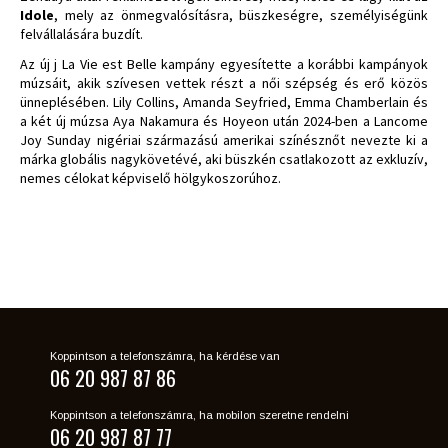
Idole
, mely az önmegvalósításra, büszkeségre, személyiségünk
felvállalására buzdít.
Az új j La Vie est Belle kampány egyesítette a korábbi kampányok
múzsáit, akik szívesen vettek részt a női szépség és erő közös
ünneplésében. Lily Collins, Amanda Seyfried, Emma Chamberlain és
a két új múzsa Aya Nakamura és Hoyeon után 2024-ben a Lancome
Joy Sunday nigériai származású amerikai színésznőt nevezte ki a
márka globális nagykövetévé, aki büszkén csatlakozott az exkluzív,
nemes célokat képviselő hölgykoszorúhoz.
Koppintson a telefonszámra, ha kérdése van
06 20 987 87 86
Koppintson a telefonszámra, ha mobilon szeretne rendelni
06 20 987 87 77