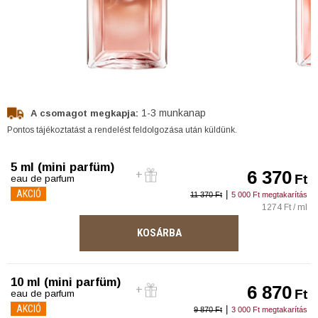
1-3 munkanap
A csomagot megkapja:
Pontos tájékoztatást a rendelést feldolgozása után küldünk.
5 ml (mini parfüm)
6 370
Ft
eau de parfum
AKCIÓ
|
11 370 Ft
5 000 Ft megtakarítás
1274 Ft / ml
KOSÁRBA
10 ml (mini parfüm)
6 870
Ft
eau de parfum
AKCIÓ
|
9 870 Ft
3 000 Ft megtakarítás