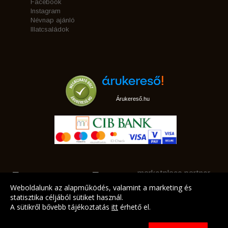
Facebook
Instagram
Névnap ajánló
Illatcsaládok
Árukereső.hu
marketplace partner
Weboldalunk az alapműködés, valamint a marketing és
statisztika céljából sütiket használ.
A sütikről bővebb tájékoztatás
itt
érhető el.
A LEGJOBB AJÁNLATAINK AZ ÖN CÍMÉRE!