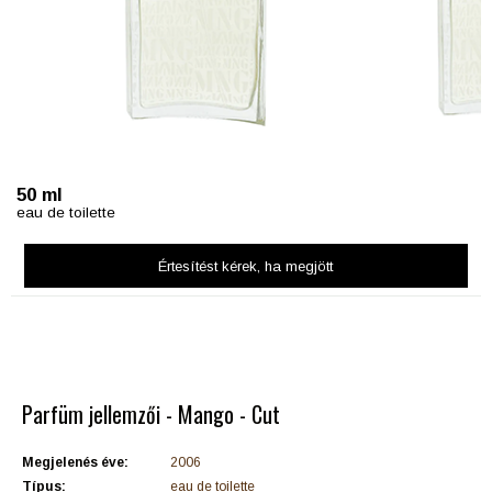
50 ml
eau de toilette
Értesítést kérek
, ha megjött
Parfüm jellemzői - Mango - Cut
Megjelenés éve:
2006
Típus:
eau de toilette