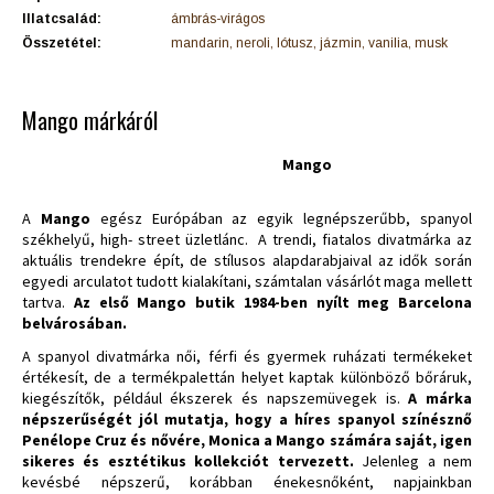
Illatcsalád:
ámbrás-virágos
Összetétel:
mandarin, neroli, lótusz, jázmin, vanilia, musk
Mango márkáról
Mango
A
Mango
egész Európában az egyik legnépszerűbb, spanyol
székhelyű, high- street üzletlánc. A trendi, fiatalos divatmárka az
aktuális trendekre épít, de stílusos alapdarabjaival az idők során
egyedi arculatot tudott kialakítani, számtalan vásárlót maga mellett
tartva.
Az első Mango butik 1984-ben nyílt meg Barcelona
belvárosában.
A spanyol divatmárka női, férfi és gyermek ruházati termékeket
értékesít, de a termékpalettán helyet kaptak különböző bőráruk,
kiegészítők, például ékszerek és napszemüvegek is.
A márka
népszerűségét jól mutatja, hogy a híres spanyol színésznő
Penélope Cruz és nővére, Monica a Mango számára saját, igen
sikeres és esztétikus kollekciót tervezett.
Jelenleg a nem
kevésbé népszerű, korábban énekesnőként, napjainkban