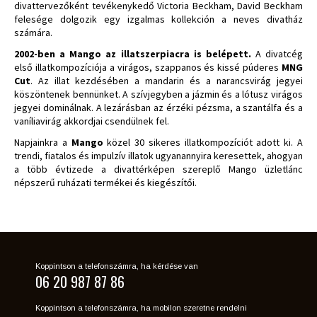
divattervezőként tevékenykedő Victoria Beckham, David Beckham
felesége dolgozik egy izgalmas kollekción a neves divatház
számára.
2002-ben a Mango az illatszerpiacra is belépett.
A divatcég
első illatkompozíciója a virágos, szappanos és kissé púderes
MNG
Cut
. Az illat kezdésében a mandarin és a narancsvirág jegyei
köszöntenek bennünket. A szívjegyben a jázmin és a lótusz virágos
jegyei dominálnak. A lezárásban az érzéki pézsma, a szantálfa és a
vaníliavirág akkordjai csendülnek fel.
Napjainkra a
Mango
közel 30 sikeres illatkompozíciót adott ki. A
trendi, fiatalos és impulzív illatok ugyanannyira keresettek, ahogyan
a több évtizede a divattérképen szereplő Mango üzletlánc
népszerű ruházati termékei és kiegészítői.
Koppintson a telefonszámra, ha kérdése van
06 20 987 87 86
Koppintson a telefonszámra, ha mobilon szeretne rendelni