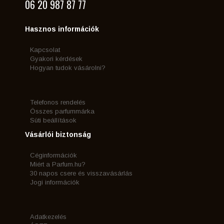
06 20 987 87 77
Hasznos információk
Kapcsolat
Gyakori kérdések
Hogyan tudok vásárolni?
Telefonos rendelés
Összes parfummárka
Süti beállítások
Vásárlói biztonság
Céginformációk
Miért a Parfum.hu?
30 napos csere és visszavásárlás
Jogi információk
Adatkezelés