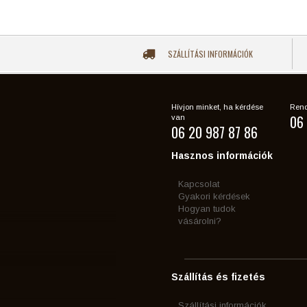
SZÁLLÍTÁSI INFORMÁCIÓK
Hívjon minket, ha kérdése
Rend
06 
van
06 20 987 87 86
Hasznos információk
Kapcsolat
Gyakori kérdések
Hogyan tudok
vásárolni?
Szállítás és fizetés
Szállítási információk