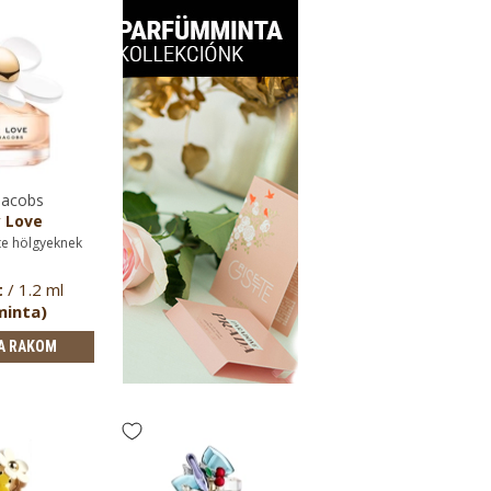
Jacobs
 Love
te hölgyeknek
t
/ 1.2 ml
minta)
A RAKOM