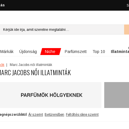
lás
S
Niche
Márkák
Újdonság
Parfümszett
Top 10
Illatmint
mök
Marc Jacobs női illatminták
ARC JACOBS NŐI ILLATMINTÁK
egnépszerűbbtől
Ár szerint
Betűrendben
Feltöltés ideje szerint