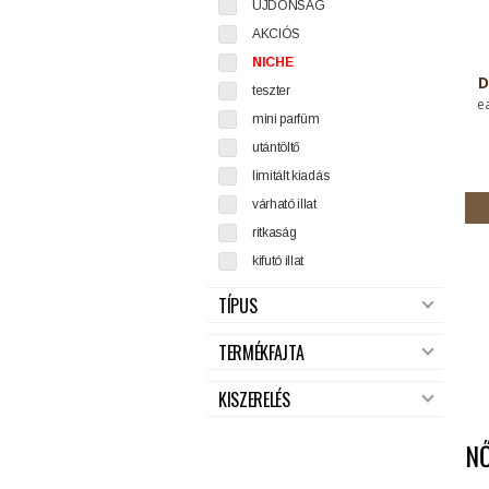
ÚJDONSÁG
AKCIÓS
NICHE
D
teszter
e
mini parfüm
utántöltő
limitált kiadás
várható illat
ritkaság
kifutó illat
TÍPUS
TERMÉKFAJTA
KISZERELÉS
N