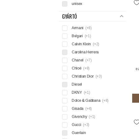
unisex
GYÁRTÓ
Armani
(+8)
Bvlgari
(+1)
Calvin Klein
(+2)
Carolina Herrera
Chanel
(+7)
Chloé
(+8)
e
Christian Dior
(+3)
Diesel
DKNY
(+1)
Dolce & Gabbana
(+8)
Gisada
(+4)
Givenchy
(+1)
Gucci
(+3)
Guerlain