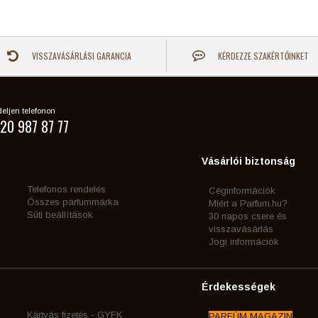
VISSZAVÁSÁRLÁSI GARANCIA
KÉRDEZZE SZAKÉRTŐINKET
eljen telefonon
20 987 87 77
Vásárlói biztonság
Telefonos rendelés
Céginformációk
Összes parfummárka
Miért a Parfum.hu?
Süti beállítások
30 napos csere és
visszavásárlás
Jogi információk
Érdekességek
Kártyás fizetés - GYFK
PARFÜM MAGAZIN