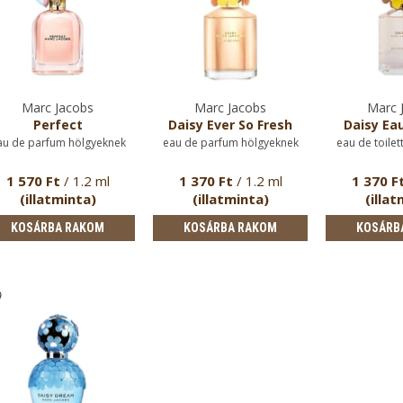
Marc Jacobs
Marc Jacobs
Marc 
Perfect
Daisy Ever So Fresh
Daisy Eau
au de parfum hölgyeknek
eau de parfum hölgyeknek
eau de toilet
1 570 Ft
/ 1.2 ml
1 370 Ft
/ 1.2 ml
1 370 F
(illatminta)
(illatminta)
(illat
KOSÁRBA RAKOM
KOSÁRBA RAKOM
KOSÁRB