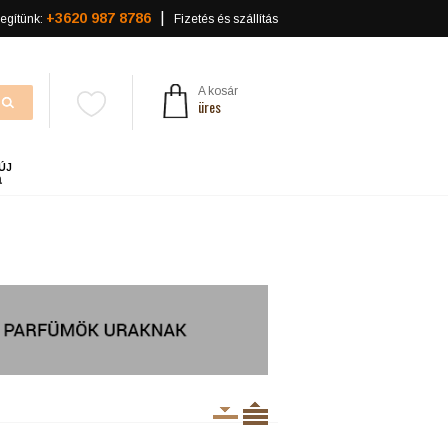
+3620 987 8786
egítünk:
Fizetés és szállítás
A kosár
üres
ÚJ
a