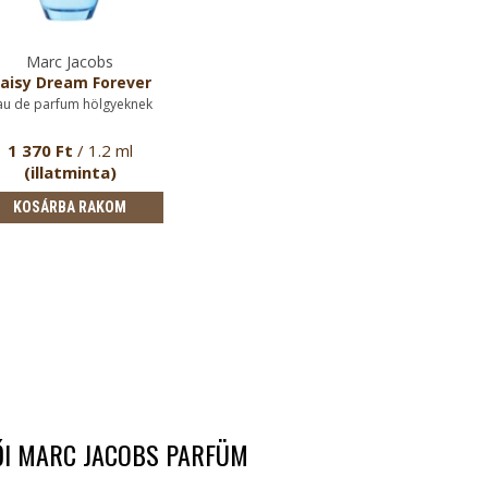
Marc Jacobs
aisy Dream Forever
au de parfum hölgyeknek
1 370 Ft
/ 1.2 ml
(illatminta)
KOSÁRBA RAKOM
ŐI MARC JACOBS PARFÜM