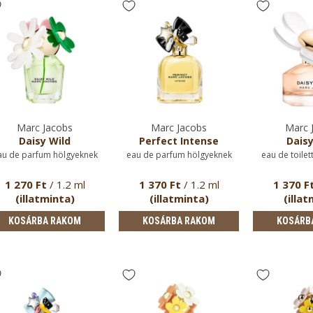
Marc Jacobs
Marc Jacobs
Marc 
Daisy Wild
Perfect Intense
Daisy
au de parfum hölgyeknek
eau de parfum hölgyeknek
eau de toilet
1 270 Ft
/ 1.2 ml
1 370 Ft
/ 1.2 ml
1 370 F
(illatminta)
(illatminta)
(illat
KOSÁRBA RAKOM
KOSÁRBA RAKOM
KOSÁRB