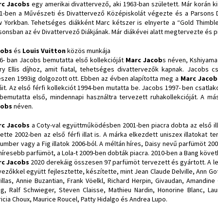
rc Jacobs
egy amerikai divattervező, aki 1963-ban született. Már korán ki
1-ben a Művészeti és Divattervező Középiskolát végezte és a Parsons Di
 Yorkban. Tehetséges diákként Marc kétszer is elnyerte a “Gold Thimble”
sonsban az év Divattervező Diákjának. Már diákévei alatt megtervezte és pia
cobs
és
Louis Vuitton
közös munkája
6- ban Jacobs bemutatta első kollekcióját
Marc Jacob
s néven, Kshiyama
ry Ellis díjhoz, amit fiatal, tehetséges divattervezők kapnak. Jacobs c
szen 1993ig dolgozott ott. Ebben az évben alapította meg a
Marc Jacob
áit. Az első férfi kollekciót 1994-ben mutatta be. Jacobs 1997- ben csatlak
bemutatta első, mindennapi használtra tervezett ruhakollekcióját. A m
cobs
néven.
rc Jacobs
a Coty-val együttműködésben 2001-ben piacra dobta az első ill
ette 2002-ben az első férfi illat is. A márka elkezdett uniszex illatokat t
umber vagy a Fig illatok 2006-ból. A méltán híres, Daisy nevű parfümöt 20
híresebb parfümöt, a Lola-t 2009-ben dobták piacra. 2010-ben a Bang követ
rc Jacobs
2020 derekáig összesen 97 parfümöt tervezett és gyártott. A l
vezőkkel együtt fejlesztette, készítette, mint Jean Claude Delville, Ann G
illas, Annie Buzantian, Frank Vöelkl, Richard Herpin, Givaudan, Amandine 
g, Ralf Schwieger, Steven Claisse, Mathieu Nardin, Honorine Blanc, Lau
ricia Choux, Maurice Roucel, Patty Hidalgo és Andrea Lupo.