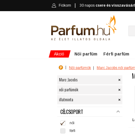
Fiókom
30 napos
csere és visszavásár
Akció
Női parfüm
Férfi parfüm
Női parfümök
Marc Jacobs női parfü
M
×
Marc Jacobs
×
női parfümök
×
illatminta
SZŰRÉS
CÉLCSOPORT
L
női
férfi