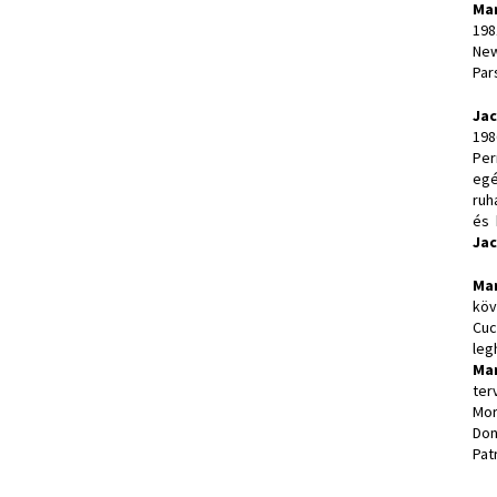
Ma
198
New
Par
Ja
198
Per
egé
ruh
és 
Ja
Ma
köv
Cuc
leg
Ma
ter
Mor
Don
Pat