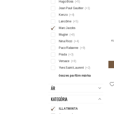
Hugo Boss
(+5)
Jean Paul Gaultier
(+1)
Kenzo
(+4)
Lancôme
(+5)
Marc Jacobs
Mugler
(+8)
e
Nina Ricci
(+4)
Paco Rabanne
(+9)
Prada
(+3)
Versace
(+8)
Yves Saint-Laurent
(+2)
összes parfüm márka
ÁR
KATEGÓRIA
ILLATMINTA