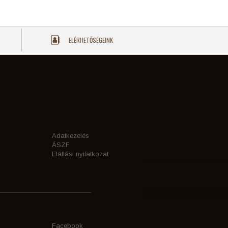
ELÉRHETŐSÉGEINK
Adatkezelés
ÁSZF
Elállási nyilatkozat
Facebook