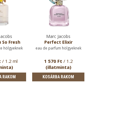
Jacobs
Marc Jacobs
 So Fresh
Perfect Elixir
te hölgyeknek
eau de parfum hölgyeknek
t
/ 1.2 ml
1 570 Ft
/ 1.2
minta)
(illatminta)
A RAKOM
KOSÁRBA RAKOM