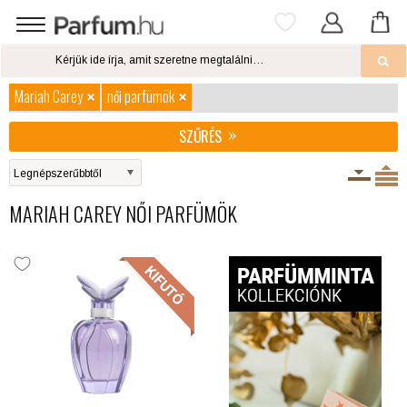
Mariah Carey
női parfümök
SZŰRÉS
MARIAH CAREY NŐI PARFÜMÖK