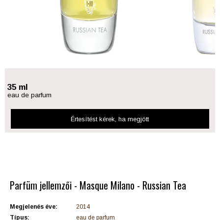
35 ml
eau de parfum
Értesítést kérek
, ha megjött
Parfüm jellemzői - Masque Milano - Russian Tea
Megjelenés éve:
2014
Típus:
eau de parfum