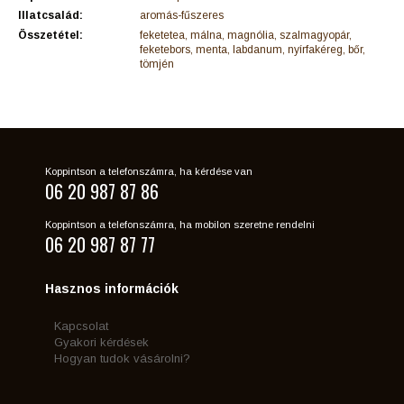
Illatcsalád:
aromás-fűszeres
Összetétel:
feketetea, málna, magnólia, szalmagyopár,
feketebors, menta, labdanum, nyírfakéreg, bőr,
tömjén
Koppintson a telefonszámra, ha kérdése van
06 20 987 87 86
Koppintson a telefonszámra, ha mobilon szeretne rendelni
06 20 987 87 77
Hasznos információk
Kapcsolat
Gyakori kérdések
Hogyan tudok vásárolni?