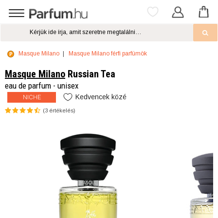
Masque Milano
Masque Milano férfi parfümök
Masque Milano
Russian Tea
eau de parfum - unisex
Kedvencek közé
NICHE
(
3
értékelés)