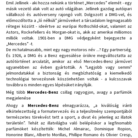
Emil Jellinek - aki hozza nekünk a történet „Mercedes” elemét - egy
másik vezető alak volt az autó világában. Jellinek gazdag autóipari
vállalkozó és autóverseny rajongó volt. Dolgozott a DMG-vel, és
előmozdította a „ló nélküli” járműveiket a társadalom legmagasabb
rétegei között - ideértve az európai Rothschild-okat, valamint az
Astors, Rockefellers és Morgan-okat is, akik az amerikai milliomos
milliók voltak. 1901-ben a DMG védjegyként bejegyezte a
„Mercedes” -t.
De mi hatalmasabb, mint egy nagy motoros név ...? Egy partnerség.
És 1926, a DMG és a Benz egyesülése örökre megváltoztatta az
autótörténet arculatát, amikor az első Mercedes-Benz járművet
ugyanebben az évben gyártották. A "Legjobb vagy semmi"
jelmondatukkal a biztonság és megbízhatóság a kiemelkedő
technológiai tervezésnek köszönhetően voltak - a kulcsszavak
továbbra is minden egyes lépésüket irányítják.
Még több
Mercedes-Benz
csillag ragyogjon, avagy a parfümök
megjelenése
Ahogy a
Mercedes-Benz
elmagyarázza, „a kiválóság iránti
elkötelezettség a formatervezés és a teljesítmény szempontjából
természetes törekvést tett a sport, a divat és jelenleg az illatok
területén”. Tehát az illatvilágba való belépéskor a legfinomabb
parfümöket készítették: Michel Almairac, Dominique Ropion,
Honorine Blanc, Alberto Morillas, Phillipe Romano és Olivier Cresp,