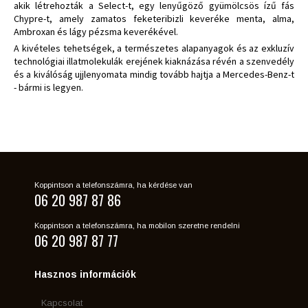
akik létrehozták a Select-t, egy lenyűgöző gyümölcsös ízű fás
Chypre-t, amely zamatos feketeribizli keveréke menta, alma,
Ambroxan és lágy pézsma keverékével.
A kivételes tehetségek, a természetes alapanyagok és az exkluzív
technológiai illatmolekulák erejének kiaknázása révén a szenvedély
és a kiválóság ujjlenyomata mindig tovább hajtja a Mercedes-Benz-t
- bármi is legyen.
Koppintson a telefonszámra, ha kérdése van
06 20 987 87 86
Koppintson a telefonszámra, ha mobilon szeretne rendelni
06 20 987 87 77
Hasznos információk
Kapcsolat