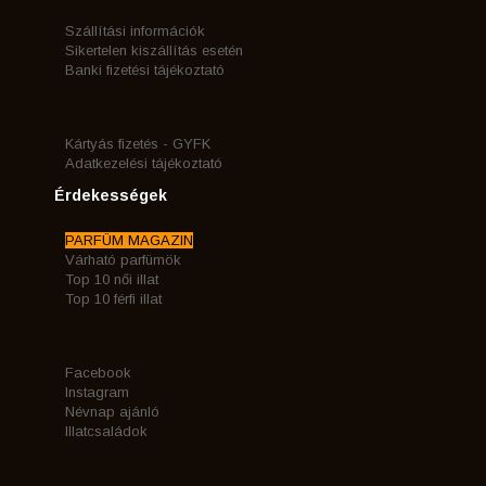
Szállítási információk
Sikertelen kiszállítás esetén
Banki fizetési tájékoztató
Kártyás fizetés - GYFK
Adatkezelési tájékoztató
Érdekességek
PARFÜM MAGAZIN
Várható parfümök
Top 10 női illat
Top 10 férfi illat
Facebook
Instagram
Névnap ajánló
Illatcsaládok