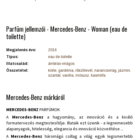
Parfüm jellemzői - Mercedes-Benz - Woman (eau de
toilette)
Megjelenés éve:
2016
Típus:
eau de toilette
Illatcsalád:
ámbrás-virágos
Összetétel:
körte, gardénia, ribizlilevél, narancsvirág, jázmin,
szantál, vanília, mósusz, kasmírfa
Mercedes-Benz márkáról
MERCEDES-BENZ
PARFÜMOK
A
Mercedes-Benz
a hagyomány, az innováció és a kiváló
formatervezés megtestesítője. Illataik ezt üzenik - a legnemesebb
alapanyagok, hitelesség, elegancia és innováció közvetítése ...
A
Mercedes-Benz
háromágú csillag a világ egyik legismertebb