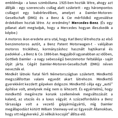
emblémája - a luxus szimbóluma. 1925-ben hozták létre, ahogy azt
állítják - egy szerencsés csillag alatt született - egy hárompontos
csillagot egy babérlevélben, amelyet a Daimler-Motoren-
Gesellschaft (DMG) és a Benz & Cie mérföldkő egyesülése
érdekében hoztak létre. Az eredmény?
Mercedes-Benz
. (És egy
pillanat alatt megtudjuk, hogy a Mercedes hogyan illeszkedik a
képbe.)
A motoros ikon eredete arra utal, hogy Karl Benz létrehozta az első
benzinmotoros autót, a Benz Patent Motorwagen-t - valójában
motoros triciklihez, kormányzáshoz használt hajtókarral és
padokkal -, a Benz & Co. 1886-ban. Nagyjából ugyanabban az időben,
Gottlieb Daimler - a nagy sebességű benzinmotor feltalálója - saját
útját járta. Cégét Daimler-Motoren-Gesellschaft (DMG) néven
nevezték el.
Mindkét látnoki fiatal férfi Németországban született. Mindkettő
megszállítottan valami egyedit akart látrehozni. Mindkettő
gyerekként kezdett gépeken dolgozni. Mindkettő célja egy „autó”
építése volt, amelynek még nem is létezett. És egyértelmű, hogy
mindkettő megérezte korunk szellemének megváltozását: a
kaland, az utazás és a luxus vágyát. A századfordulóra a Benz
társasága volt a vezető gépjárműgyártó, míg Daimler
megállapodást kötött William Steinway-vel az Egyesült Államokban,
hogy ott négykerekű „ló nélküli kocsiját” állítsa elő.