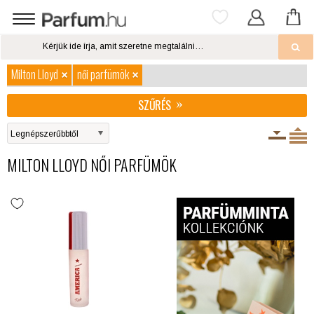
Milton Lloyd
női parfümök
SZŰRÉS
MILTON LLOYD NŐI PARFÜMÖK