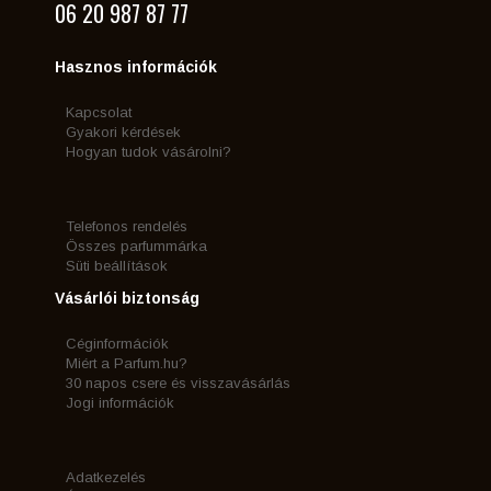
06 20 987 87 77
Hasznos információk
Kapcsolat
Gyakori kérdések
Hogyan tudok vásárolni?
Telefonos rendelés
Összes parfummárka
Süti beállítások
Vásárlói biztonság
Céginformációk
Miért a Parfum.hu?
30 napos csere és visszavásárlás
Jogi információk
Adatkezelés