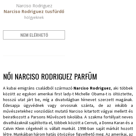
Narciso Rodriguez
Narciso Rodriguez tusfürdő
hölgyeknek
NEM ELÉRHETŐ
NŐI NARCISO RODRIGUEZ PARFÜM
A kubai emigráns családból származó
Narciso Rodriguez
, aki többek
között az egykori amerikai first lady-t Michelle Obama-t is öltöztette,
hosszú utat járt be, míg a divatvilágban hírnevet szerzett magának.
Édesapja ügyvédnek vagy orvosnak szánta, de az inkább a
művészetekhez vonzódást mutató Narciso kitartott vágyai mellett és
beiratkozott a Parsons Művészeti Iskolába. A szakma fortélyait neves
divatházaknál sajátította el, többek között a Cerruti, a Donna Karan és a
Calvin Klein cégeknél is vállalt munkát. 1998-ban saját márkát hozott
létre. Munkáiban három hatás ötvözése figyelhető meg. Az amerikai, az