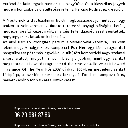
európai és latin jegyek harmonikus vegyítése és a klasszikus jegyek
modern köntösbe való átültetése jellemzi Narciso Rodriguez kreációit.
A Mesternek a divatszakmán belüli megbecsülését jól mutatja, hogy
amikor a sokszorosan kitüntetett tervező anyagi válságba került,
modelljei segítő kezet nyújtva, a cég fellendülését azzal segítették,
hogy ingyen mutatták be kollekcióit.
Az első Narciso Rodriguez parfüm a Shiseido-val karöltve, 2003-ban
jelent meg. A hölgyeknek komponált
For Her
egy fás- virágos illat
hangsúlyosan pézsmás jegyekkel. A túlfűtött kompozíció nagy szakmai
sikert aratott, melyet mi sem bizonyít jobban, minthogy az illat
megkapta a FiFi Award Fragrance Of The Year 2004 illetve a FiFi Award
Fragrance Of The Year Női 2007 díjakat. 2007-ben megjelent az illat
férfipárja, a szintén sikeresnek bizonyuló For Him kompozíció is,
melyet később több sikeres illat követett.
Koppintson a telefonszámra, ha kérdése van
06 20 987 87 86
Koppintson a telefonszámra, ha mobilon szeretne rendelni