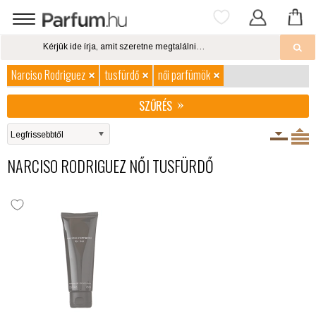
Narciso Rodriguez
tusfürdő
női parfümök
SZŰRÉS
NARCISO RODRIGUEZ NŐI TUSFÜRDŐ