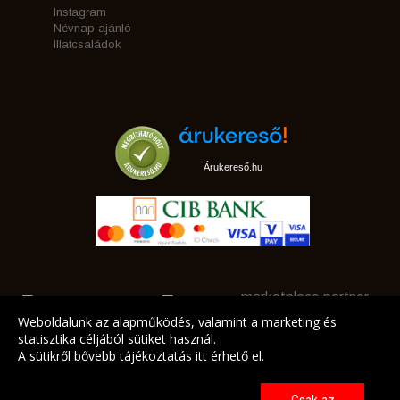
Instagram
Névnap ajánló
Illatcsaládok
Árukereső.hu
marketplace partner
Weboldalunk az alapműködés, valamint a marketing és
statisztika céljából sütiket használ.
A sütikről bővebb tájékoztatás
itt
érhető el.
A LEGJOBB AJÁNLATAINK AZ ÖN CÍMÉRE!