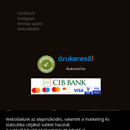
Facebook
Instagram
Névnap ajánló
Illatcsaládok
Árukereső.hu
marketplace partner
Weboldalunk az alapműködés, valamint a marketing és
statisztika céljából sütiket használ.