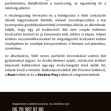
parfümmárka, illatalkotásait a merészség, az egyediség és a
minőség jellemzi.
A részletgazdag tervezést és a kidolgozást a több civilizáción
átívelő hagyományok ihlették, melyek összekapcsolása a mai
kozmopolita gondolkodásmóddal örömteljes kihívás az alkotóknak.
Vallják, hogy egy jól kiválasztott illat nem csupán kellemes
közérzetet biztosít és jó benyomást kelt, többre is képes. Képes
értékes visszaemlékezéseket és megvilágosító érzéseket kelteni
viselőjükben és viselőjük környezetében. A Nishane szó jelentése,
szimbólum.
Az alkotópáros, több neves parfümőr bevonásával számos illat
gyűjteményt jegyez. Az érzéki élményt nyújtó, művészeti értéket
képviselő kollekciókat egy-egy érzés-hangulat köré építik fel,
melyek közül a miniatűr illatkompozíciókból álló Prestise kollekció,
a
Rumi
kollekció és a
Shadow Play
kollekció a legismertebbek.
Koppintson a telefonszámra, ha kérdése van
06 20 987 87 86