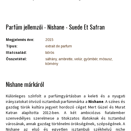
Parfüm jellemzői - Nishane - Suede Et Safran
Megjelenés éve:
2015
Típus:
extrait de parfum
Illatcsalád:
bőrös
Összetétel:
sáfrány, ambrette, velúr, gyömbér, mósusz,
kömény
Nishane márkáról
Különleges színfolt a parfümgyártásban a keleti és a nyugati
irányzatokat ötvöző isztambuli parfümmárka a
Nishane
. A színes és
gazdag török kultúra jegyeit hordozó céget Mert Güzel és Murat
Katran alapította 2012-ben. A két ambiciózus fiatalember
szenvedélyes szerelmese a titokzatos illatoknak és Isztambul
városának, annak gazdag történelmi örökségének, szépségének. A
Nishane az első és egyetlen isztambuli székhelyű niche