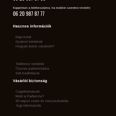
Koppintson a telefonszámra, ha mobilon szeretne rendelni
06 20 987 87 77
Hasznos információk
Kapcsolat
Gyakori kérdések
Hogyan tudok vásárolni?
Telefonos rendelés
Összes parfummárka
Süti beállítások
Vásárlói biztonság
Céginformációk
Miért a Parfum.hu?
30 napos csere és visszavásárlás
Jogi információk