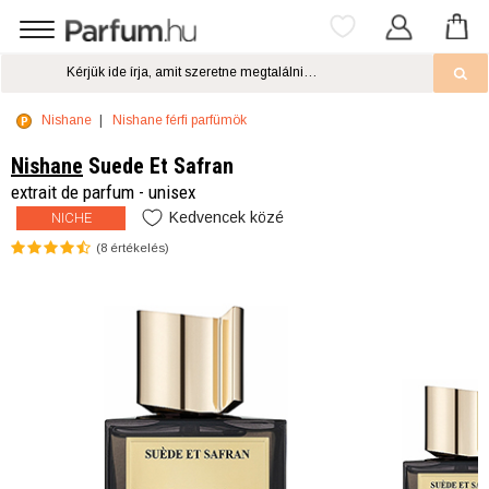
Nishane
Nishane férfi parfümök
Nishane
Suede Et Safran
extrait de parfum - unisex
Kedvencek közé
NICHE
(
8
értékelés)