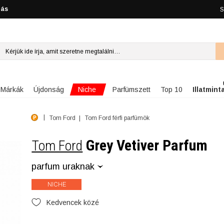
lás
S
Niche
Márkák
Újdonság
Parfümszett
Top 10
Illatmint
Tom Ford
Tom Ford férfi parfümök
Grey Vetiver Parfum
Tom Ford
parfum uraknak
NICHE
Kedvencek közé