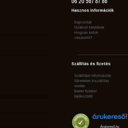
06 20 987 87 86
Hasznos információk
Kapcsolat
Gyakori kérdések
Hogyan tudok
vásárolni?
Szállítás és fizetés
Szállítási információk
Sikertelen kiszállítás
esetén
Banki fizetési
tájékoztató
Árukereső.hu