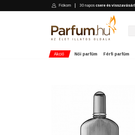
Fiókom
30 napos
csere és visszavásár
Akció
Női parfüm
Férfi parfüm