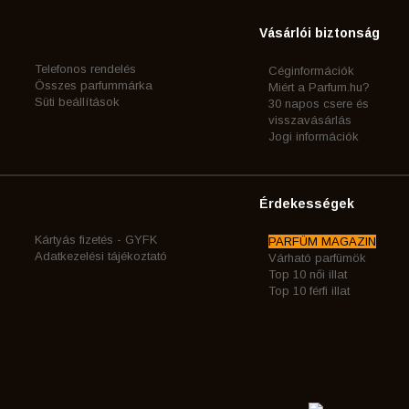
Vásárlói biztonság
Telefonos rendelés
Céginformációk
Összes parfummárka
Miért a Parfum.hu?
Süti beállítások
30 napos csere és
visszavásárlás
Jogi információk
Érdekességek
Kártyás fizetés - GYFK
PARFÜM MAGAZIN
Adatkezelési tájékoztató
Várható parfümök
Top 10 női illat
Top 10 férfi illat