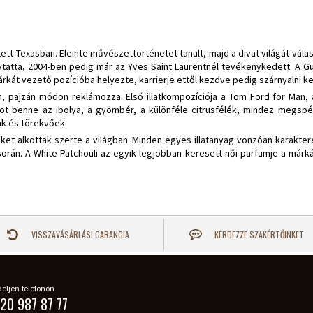
tt Texasban. Eleinte művészettörténetet tanult, majd a divat világát válas
olytatta, 2004-ben pedig már az Yves Saint Laurentnél tevékenykedett. A Gu
rkát vezető pozícióba helyezte, karrierje ettől kezdve pedig szárnyalni k
 pajzán módon reklámozza. Első illatkompozíciója a Tom Ford for Man, a
ot benne az ibolya, a gyömbér, a különféle citrusfélék, mindez megspékel
ak és törekvőek.
reket alkottak szerte a világban. Minden egyes illatanyag vonzóan karakte
rán. A White Patchouli az egyik legjobban keresett női parfümje a márkán
VISSZAVÁSÁRLÁSI GARANCIA
KÉRDEZZE SZAKÉRTŐINKET
eljen telefonon
20 987 87 77