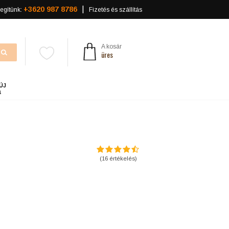
+3620 987 8786
egítünk:
Fizetés és szállítás
A kosár
üres
ÚJ
a
(
16
értékelés)