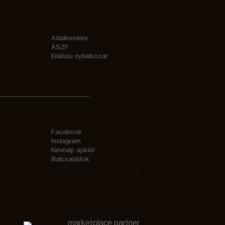
Adatkezelés
ÁSZF
Elállási nyilatkozat
Facebook
Instagram
Névnap ajánló
Illatcsaládok
marketplace partner