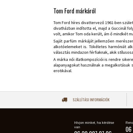
Tom Ford márkáról
Tom Ford híres divattervező 1961-ben születe
divatházban indította el, majd a Guccinál f
volt, amikor Tom oda került, ám ő mindkét má
Saját parfüm márkáját jellemzően merészen,
alkotóelemeket is. Tökéletes harmóniát alk
választás mindazon férfiaknak, akik stílusos
A márka női illatkompozíciói is rendre sike
alapanyagokat használnak a megalkotásuk so
erotikával.
SZÁLLÍTÁSI INFORMÁCIÓK
Hívjon minket, ha kérdése
Rend
06 
van