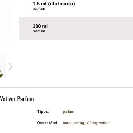
1.5 ml (illatminta)
parfum
100 ml
parfum
 Vetiver Parfum
Típus:
parfum
Összetétel:
narancsvirág, sáfrány, vetiver