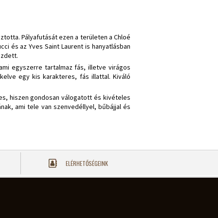
ztotta. Pályafutását ezen a területen a Chloé
cci és az Yves Saint Laurent is hanyatlásban
ezdett.
mi egyszerre tartalmaz fás, illetve virágos
ve egy kis karakteres, fás illattal. Kiváló
res, hiszen gondosan válogatott és kivételes
ak, ami tele van szenvedéllyel, bűbájjal és
ELÉRHETŐSÉGEINK