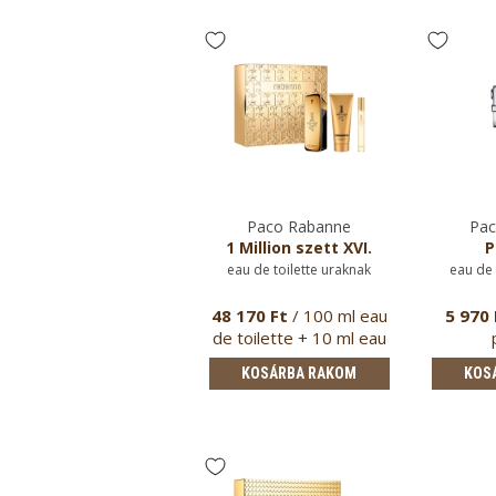
Paco Rabanne
Paco Rabanne
Pac
1 Million szett XVII.
1 Million szett XVI.
P
eau de toilette uraknak
eau de toilette uraknak
eau de 
31 870 Ft
/ 50 ml eau
48 170 Ft
/ 100 ml eau
5 970 
e toilette + 10 ml eau
de toilette + 10 ml eau
de t…
de …
KOSÁRBA RAKOM
KOSÁRBA RAKOM
KOS