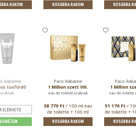
spray …
tusfürd
ÁRBA RAKOM
KOSÁRBA RAKOM
KOSÁRBA R
o Rabanne
Paco Rabanne
Paco Rab
tus tusfürdő
1 Million szett VIII.
1 Million sze
uraknak
eau de toilette uraknak
eau de toilette
38 770 Ft
/ 100 ml eau
51 170 Ft
/ 10
M ELÉRHETŐ
de toilette + 100 ml
de toilette + 1
tusfürdő
pa…
EGNÉZEM
KOSÁRBA RAKOM
KOSÁRBA R