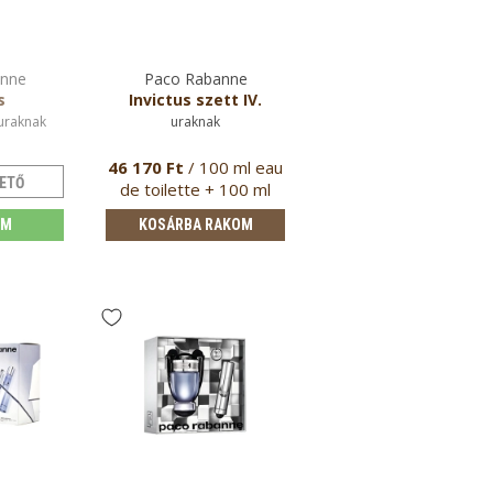
anne
Paco Rabanne
Paco Rabanne
s
Invictus szett IV.
Invictus szett II.
 uraknak
uraknak
eau de toilette uraknak
46 170 Ft
/ 100 ml eau
45 070 Ft
/ 100 ml e
ETŐ
de toilette + 100 ml
de toilette + 100 ml
tusfür…
tusfürdő
EM
KOSÁRBA RAKOM
KOSÁRBA RAKOM