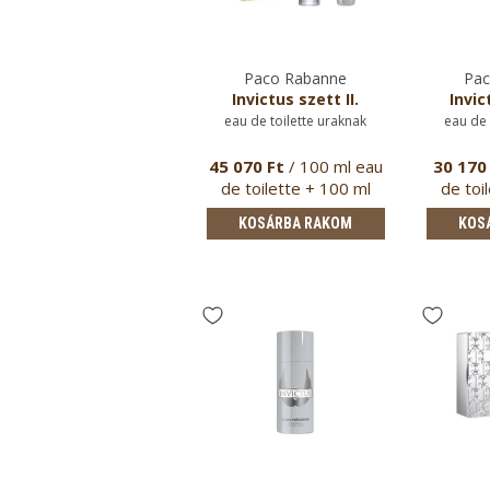
Paco Rabanne
Paco Rabanne
Pac
Invictus szett IV.
Invictus szett II.
Invic
uraknak
eau de toilette uraknak
eau de 
6 170 Ft
/ 100 ml eau
45 070 Ft
/ 100 ml eau
30 170
de toilette + 100 ml
de toilette + 100 ml
de toi
tusfür…
tusfürdő
KOSÁRBA RAKOM
KOSÁRBA RAKOM
KOS