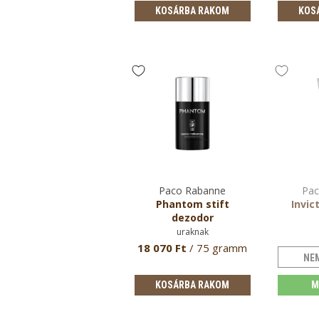
spray …
KOSÁRBA RAKOM
KOSÁRBA RAKOM
KOS
KCIÓ
Paco Rabanne
Paco Rabanne
Pac
1 Million szett XV.
Phantom stift
Invic
dezodor
eau de toilette uraknak
uraknak
8 870 Ft
/ 100 ml eau
18 070 Ft
/ 75 gramm
NE
de toilette + 150 ml
spray …
KOSÁRBA RAKOM
KOSÁRBA RAKOM
M