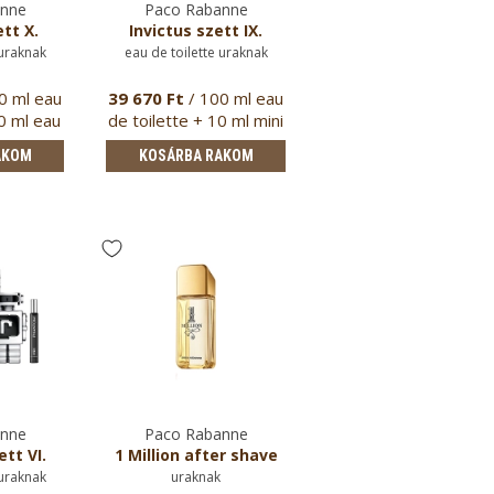
anne
Paco Rabanne
Paco Rabanne
ett X.
Invictus szett IX.
Invictus spray
dezodor
 uraknak
eau de toilette uraknak
uraknak
0 ml eau
39 670 Ft
/ 100 ml eau
12 470 Ft
/ 150 ml
20 ml eau
de toilette + 10 ml mini
pa…
AKOM
KOSÁRBA RAKOM
KOSÁRBA RAKOM
anne
Paco Rabanne
Paco Rabanne
tt VI.
1 Million after shave
Invictus stift dezod
 uraknak
uraknak
uraknak