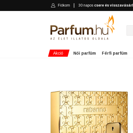
Fiókom
30 napos
csere és visszavásár
Akció
Női parfüm
Férfi parfüm