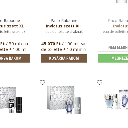
o Rabanne
Paco Rabanne
Paco Rab
tus szett XI.
Invictus szett XII.
Invictu
toilette uraknak
eau de toilette uraknak
eau de toilette
 Ft
/ 50 ml eau
45 070 Ft
/ 100 ml eau
NEM ELÉRH
lette + 100 ml
de toilette + 10 ml mini
tusfürdő
pa…
ÁRBA RAKOM
KOSÁRBA RAKOM
MEGNÉZ