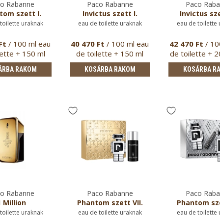
o Rabanne
Paco Rabanne
Paco Rab
tom szett I.
Invictus szett I.
Invictus sz
toilette uraknak
eau de toilette uraknak
eau de toilette
Ft
/ 100 ml eau
40 470 Ft
/ 100 ml eau
42 470 Ft
/ 10
lette + 150 ml
de toilette + 150 ml
de toilette + 
spray …
spray …
de …
ÁRBA RAKOM
KOSÁRBA RAKOM
KOSÁRBA R
o Rabanne
Paco Rabanne
Paco Rab
1 Million
Phantom szett VII.
Phantom sze
toilette uraknak
eau de toilette uraknak
eau de toilette