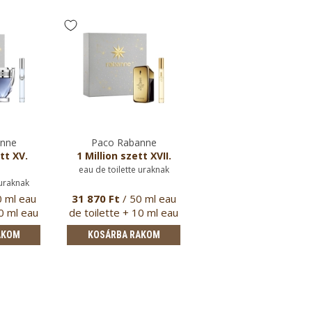
anne
Paco Rabanne
Paco Rabanne
tt XV.
1 Million szett XVII.
1 Million szett XVI.
eau de toilette uraknak
eau de toilette uraknak
 uraknak
0 ml eau
31 870 Ft
/ 50 ml eau
48 170 Ft
/ 100 ml e
10 ml eau
de toilette + 10 ml eau
de toilette + 10 ml e
de t…
de …
AKOM
KOSÁRBA RAKOM
KOSÁRBA RAKOM