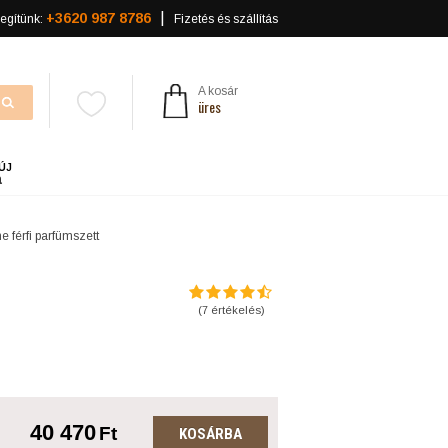
+3620 987 8786
egítünk:
Fizetés és szállítás
A kosár
üres
ÚJ
a
 férfi parfümszett
(
7
értékelés)
40 470
Ft
KOSÁRBA