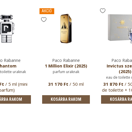
AKCIÓ
o Rabanne
Paco Rabanne
Paco Rab
hantom
1 Million Elixir (2025)
Invictus sze
(2025)
toilette uraknak
parfum uraknak
eau de toilette
Ft
/ 5 ml (mini
31 170 Ft
/ 50 ml
31 870 Ft
/ 5
parfüm)
de toilette + 
de t…
ÁRBA RAKOM
KOSÁRBA RAKOM
KOSÁRBA R