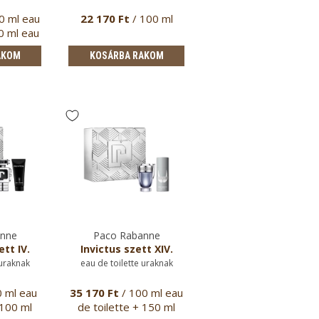
0 ml eau
22 170 Ft
/ 100 ml
17 070 Ft
/ 75 ml
10 ml eau
AKOM
KOSÁRBA RAKOM
KOSÁRBA RAKOM
anne
Paco Rabanne
Paco Rabanne
tt IV.
Invictus szett XIV.
1 Million stift dezod
 uraknak
eau de toilette uraknak
uraknak
0 ml eau
35 170 Ft
/ 100 ml eau
13 570 Ft
/ 75 gram
 100 ml
de toilette + 150 ml