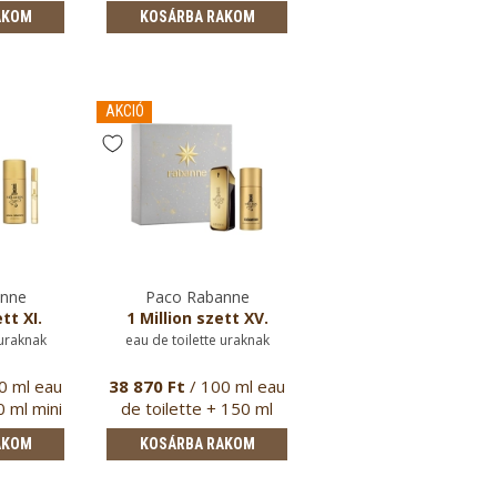
ő
spray …
AKOM
KOSÁRBA RAKOM
KOSÁRBA RAKOM
AKCIÓ
anne
Paco Rabanne
Paco Rabanne
tt XI.
1 Million szett XV.
Phantom stift
dezodor
 uraknak
eau de toilette uraknak
uraknak
0 ml eau
38 870 Ft
/ 100 ml eau
18 070 Ft
/ 75 gram
0 ml mini
de toilette + 150 ml
spray …
AKOM
KOSÁRBA RAKOM
KOSÁRBA RAKOM