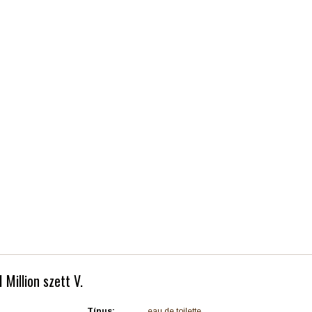
Million szett V.
Típus:
eau de toilette