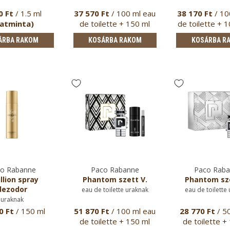
0 Ft
/ 1.5 ml
37 570 Ft
/ 100 ml eau
38 170 Ft
/ 10
llatminta)
de toilette + 150 ml
de toilette + 
spray …
de …
ÁRBA RAKOM
KOSÁRBA RAKOM
KOSÁRBA R
o Rabanne
Paco Rabanne
Paco Rab
llion spray
Phantom szett V.
Phantom sze
dezodor
eau de toilette uraknak
eau de toilette
uraknak
0 Ft
/ 150 ml
51 870 Ft
/ 100 ml eau
28 770 Ft
/ 5
de toilette + 150 ml
de toilette +