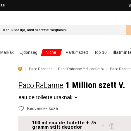
lás
S
Niche
Márkák
Újdonság
Parfümszett
Top 10
Illatmint
Paco Rabanne
Paco Rabanne férfi parfümök
Paco Rabanne
1 Million szett V.
Paco Rabanne
eau de toilette uraknak
Kedvencek közé
100 ml eau de toilette + 75
gramm stift dezodor