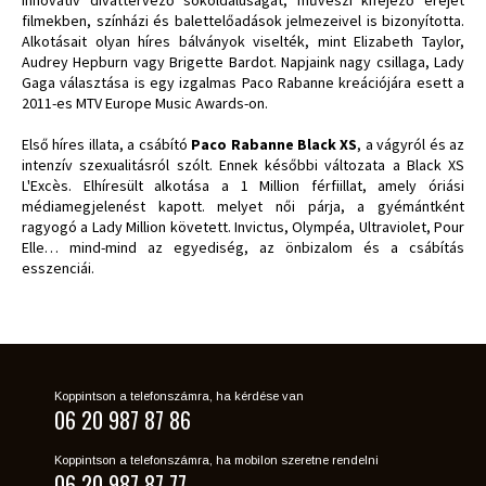
filmekben, színházi és balettelőadások jelmezeivel is bizonyította.
Alkotásait olyan híres bálványok viselték, mint Elizabeth Taylor,
Audrey Hepburn vagy Brigette Bardot. Napjaink nagy csillaga, Lady
Gaga választása is egy izgalmas Paco Rabanne kreációjára esett a
2011-es MTV Europe Music Awards-on.
Első híres illata, a csábító
Paco Rabanne Black XS
, a vágyról és az
intenzív szexualitásról szólt. Ennek későbbi változata a Black XS
L'Excès. Elhíresült alkotása a 1 Million férfiillat, amely óriási
médiamegjelenést kapott. melyet női párja, a gyémántként
ragyogó a Lady Million követett. Invictus, Olympéa, Ultraviolet, Pour
Elle… mind-mind az egyediség, az önbizalom és a csábítás
esszenciái.
Koppintson a telefonszámra, ha kérdése van
06 20 987 87 86
Koppintson a telefonszámra, ha mobilon szeretne rendelni
06 20 987 87 77