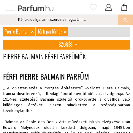
Pierre Balmain
férfi parfümök
SZŰRÉS
PIERRE BALMAIN FÉRFI PARFÜMÖK
FÉRFI PIERRE BALMAIN PARFÜM
„ A divattervezés a mozgás építészete” –vallotta Piere Balmain,
francia divattervező, a II. világháborút követő időszak divatguruja. Az
1914-es születésű Balmain szüleitől örökölhette a divathoz való
különleges érzékét, hiszen mindketten a szépségiparban
tevékenykedtek.
Balmain az Ecole des Beaux Arts művészeti iskola elvégzése után
Edward Molyneaux oldalán kezdett dolgozni, majd 1945-ben
megalapította saját divatházát. Az ’40-es évek végének ünnepelt