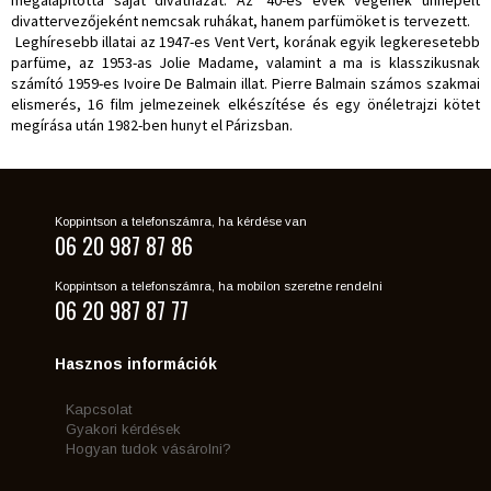
divattervezőjeként nemcsak ruhákat, hanem parfümöket is tervezett.
Leghíresebb illatai az 1947-es Vent Vert, korának egyik legkeresetebb
parfüme, az 1953-as Jolie Madame, valamint a ma is klasszikusnak
számító 1959-es Ivoire De Balmain illat. Pierre Balmain számos szakmai
elismerés, 16 film jelmezeinek elkészítése és egy önéletrajzi kötet
megírása után 1982-ben hunyt el Párizsban.
Koppintson a telefonszámra, ha kérdése van
06 20 987 87 86
Koppintson a telefonszámra, ha mobilon szeretne rendelni
06 20 987 87 77
Hasznos információk
Kapcsolat
Gyakori kérdések
Hogyan tudok vásárolni?