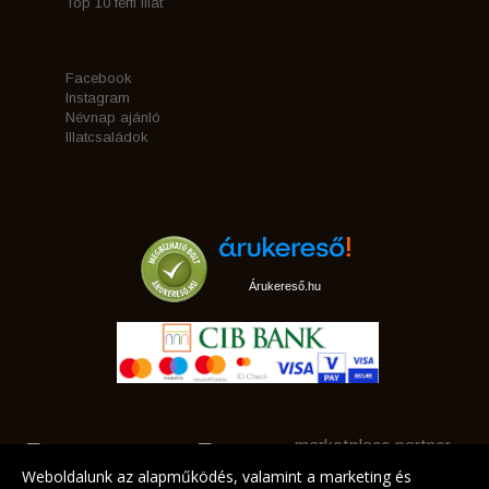
Top 10 férfi illat
Facebook
Instagram
Névnap ajánló
Illatcsaládok
Árukereső.hu
marketplace partner
Weboldalunk az alapműködés, valamint a marketing és