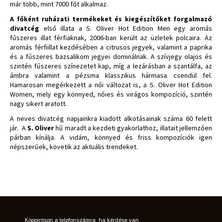
már több, mint 7000 főt alkalmaz.
A főként ruházati termékeket és kiegészítőket forgalmazó
divatcég
első illata a S. Oliver Hot Edition Men egy aromás
fűszeres illat férfiaknak, 2006-ban került az üzletek polcaira. Az
aromás férfiillat kezdésében a citrusos jegyek, valamint a paprika
és a fűszeres bazsalikom jegyei dominálnak. A szívjegy olajos és
szintén fűszeres színezetet kap, míg a lezárásban a szantálfa, az
ámbra valamint a pézsma klasszikus hármasa csendül fel.
Hamarosan megérkezett a női változat is, a S. Oliver Hot Edition
Women, mely egy könnyed, nőies és virágos kompozíció, szintén
nagy sikert aratott.
A neves divatcég napjainkra kiadott alkotásainak száma 60 felett
jár. A
S. Oliver
hű maradt a kezdeti gyakorlathoz, illatait jellemzően
párban kínálja. A vidám, könnyed és friss kompozíciók igen
népszerűek, követik az aktuális trendeket.
Koppintson a telefonszámra, ha kérdése van