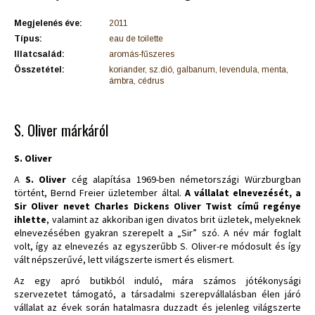
Megjelenés éve:
2011
Típus:
eau de toilette
Illatcsalád:
aromás-fűszeres
Összetétel:
koriander, sz.dió, galbanum, levendula, menta,
ámbra, cédrus
S. Oliver márkáról
S. Oliver
A
S. Oliver
cég alapítása 1969-ben németországi Würzburgban
történt, Bernd Freier üzletember által.
A vállalat elnevezését, a
Sir Oliver nevet Charles Dickens Oliver Twist című regénye
ihlette
, valamint az akkoriban igen divatos brit üzletek, melyeknek
elnevezésében gyakran szerepelt a „Sir” szó. A név már foglalt
volt, így az elnevezés az egyszerűbb S. Oliver-re módosult és így
vált népszerűvé, lett világszerte ismert és elismert.
Az egy apró butikból induló, mára számos jótékonysági
szervezetet támogató, a társadalmi szerepvállalásban élen járó
vállalat az évek során hatalmasra duzzadt és jelenleg világszerte