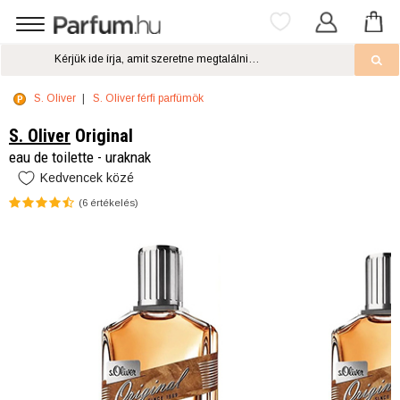
S. Oliver
S. Oliver férfi parfümök
S. Oliver
Original
eau de toilette - uraknak
Kedvencek közé
(
6
értékelés)