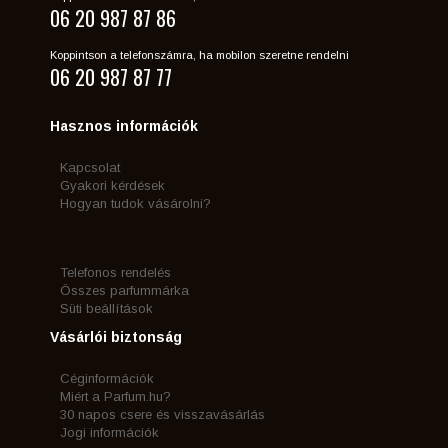
06 20 987 87 86
Koppintson a telefonszámra, ha mobilon szeretne rendelni
06 20 987 87 77
Hasznos információk
Kapcsolat
Gyakori kérdések
Hogyan tudok vásárolni?
Telefonos rendelés
Összes parfummárka
Süti beállítások
Vásárlói biztonság
Céginformációk
Miért a Parfum.hu?
30 napos csere és visszavásárlás
Jogi információk