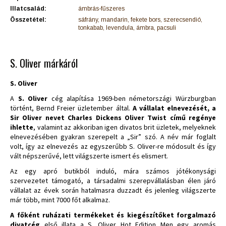
Illatcsalád:
ámbrás-fűszeres
Összetétel:
sáfrány, mandarin, fekete bors, szerecsendió,
tonkabab, levendula, ámbra, pacsuli
S. Oliver márkáról
S. Oliver
A
S. Oliver
cég alapítása 1969-ben németországi Würzburgban
történt, Bernd Freier üzletember által.
A vállalat elnevezését, a
Sir Oliver nevet Charles Dickens Oliver Twist című regénye
ihlette
, valamint az akkoriban igen divatos brit üzletek, melyeknek
elnevezésében gyakran szerepelt a „Sir” szó. A név már foglalt
volt, így az elnevezés az egyszerűbb S. Oliver-re módosult és így
vált népszerűvé, lett világszerte ismert és elismert.
Az egy apró butikból induló, mára számos jótékonysági
szervezetet támogató, a társadalmi szerepvállalásban élen járó
vállalat az évek során hatalmasra duzzadt és jelenleg világszerte
már több, mint 7000 főt alkalmaz.
A főként ruházati termékeket és kiegészítőket forgalmazó
divatcég
első illata a S. Oliver Hot Edition Men egy aromás