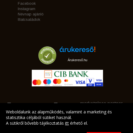
Facebook
Instagram
Névnap ajánló
Illatcsaládok
Árukereső.hu
marketplace partner
Weboldalunk az alapműködés, valamint a marketing és
statisztika céljából sütiket használ.
A sütikről bővebb tájékoztatás
itt
érhető el.
A LEGJOBB AJÁNLATAINK AZ ÖN CÍMÉRE!