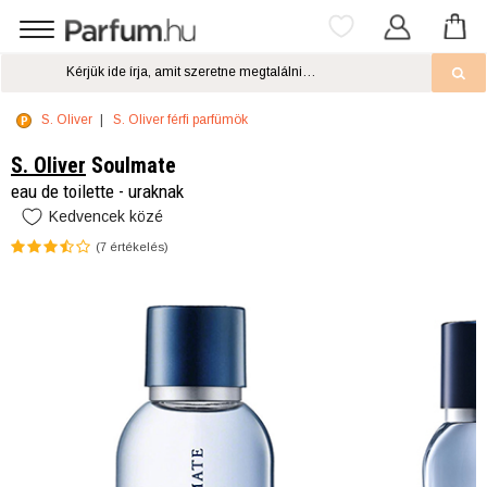
S. Oliver
S. Oliver férfi parfümök
S. Oliver
Soulmate
eau de toilette - uraknak
Kedvencek közé
(
7
értékelés)