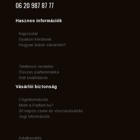
06 20 987 87 77
Hasznos információk
Kapcsolat
Gyakori kérdések
Hogyan tudok vásárolni?
Telefonos rendelés
Összes parfummárka
Süti beállítások
Vásárlói biztonság
Céginformációk
Miért a Parfum.hu?
30 napos csere és visszavásárlás
Jogi információk
Adatkezelés