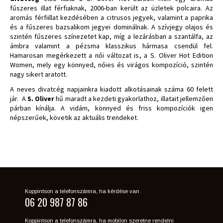
fűszeres illat férfiaknak, 2006-ban került az üzletek polcaira. Az
aromás férfiillat kezdésében a citrusos jegyek, valamint a paprika
és a fűszeres bazsalikom jegyei dominálnak. A szívjegy olajos és
szintén fűszeres színezetet kap, míg a lezárásban a szantálfa, az
ámbra valamint a pézsma klasszikus hármasa csendül fel.
Hamarosan megérkezett a női változat is, a S. Oliver Hot Edition
Women, mely egy könnyed, nőies és virágos kompozíció, szintén
nagy sikert aratott.
A neves divatcég napjainkra kiadott alkotásainak száma 60 felett
jár. A
S. Oliver
hű maradt a kezdeti gyakorlathoz, illatait jellemzően
párban kínálja. A vidám, könnyed és friss kompozíciók igen
népszerűek, követik az aktuális trendeket.
Koppintson a telefonszámra, ha kérdése van
06 20 987 87 86
Koppintson a telefonszámra, ha mobilon szeretne rendelni