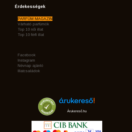
Érdekességek
PARFÜM MAGAZIN
Várható parfümök
Top 10 női illat
Top 10 férfi illat
Facebook
Instagram
Névnap ajánló
Illatcsaládok
Árukereső.hu