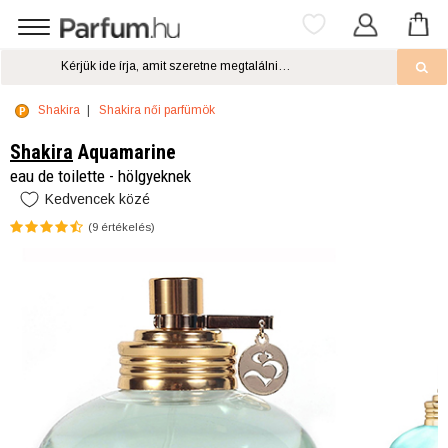
Shakira
Shakira női parfümök
Shakira
Aquamarine
eau de toilette - hölgyeknek
Kedvencek közé
(
9
értékelés)