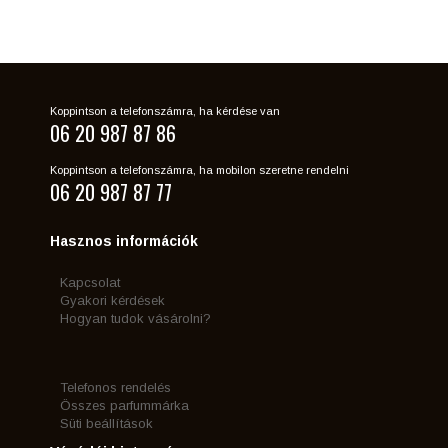
Koppintson a telefonszámra, ha kérdése van
06 20 987 87 86
Koppintson a telefonszámra, ha mobilon szeretne rendelni
06 20 987 87 77
Hasznos információk
Kapcsolat
Gyakori kérdések
Hogyan tudok vásárolni?
Telefonos rendelés
Összes parfummárka
Süti beállítások