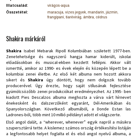
Illatcsalád:
virágos-aqua
Összetétel:
maracuja, vizes jegyek, mandarin, jázmin,
frangipani, tiarévirág, ámbra, cédrus
Shakira márkáról
Shakira
Isabel Mebarak Ripoll Kolumbiában született 1977-ben.
Zenetehetsége és nagyszerű hangja hamar kiderült, iskolai
előadásokban és musical-ekben kezdett fellépni. Akkor vált
ismertté, amikor az 1990- es évek elején és közepén lépett be a
kolumbiai zenei életbe. Az első két albuma nem hozott akkora
sikert és
Shakira
úgy döntött, hogy nem dolgozik tovább
producerével. Úgy érezte, hogy saját stílusának fejlesztése
gyümölcsözőbb zenei produkciókat eredményezhet. Az 1995- ben
kiadott Pies Descalzos albuma meghozta a várva várt hírnevet
énekesként és dalszerzőként egyaránt, Dél-Amerikában és
Spanyolországban. Következő albumából, a Donde Estan las
Ladrones-ból, több mint 10 millió példányt adott el világszerte.
Első angol dalát, a “wherever, whenever” egyik napról a másikra
szupersztárrá tette. A kislemez számos ország értékesítési listáján
a legfontosabb helyet foglalta el és első angol nyelvű albuma, a