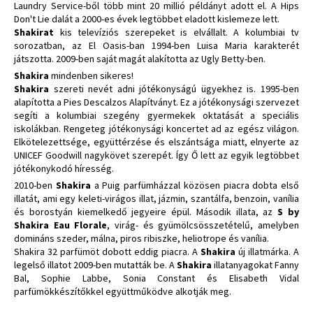
Laundry Service-ből több mint 20 millió példányt adott el. A Hips
Don't Lie dalát a 2000-es évek legtöbbet eladott kislemeze lett.
Shakirat
kis televíziós szerepeket is elvállalt. A kolumbiai tv
sorozatban, az El Oasis-ban 1994-ben Luisa Maria karakterét
játszotta. 2009-ben saját magát alakította az Ugly Betty-ben.
Shakira
mindenben sikeres!
Shakira
szereti nevét adni jótékonyságú ügyekhez is. 1995-ben
alapította a Pies Descalzos Alapítványt. Ez a jótékonysági szervezet
segíti a kolumbiai szegény gyermekek oktatását a speciális
iskolákban. Rengeteg jótékonysági koncertet ad az egész világon.
Elkötelezettsége, együttérzése és elszántsága miatt, elnyerte az
UNICEF Goodwill nagykövet szerepét. Így Ő lett az egyik legtöbbet
jótékonykodó híresség.
2010-ben
Shakira
a Puig parfümházzal közösen piacra dobta első
illatát, ami egy keleti-virágos illat, jázmin, szantálfa, benzoin, vanília
és borostyán kiemelkedő jegyeire épül. Második illata, az
S by
Shakira Eau Florale
, virág- és gyümölcsösszetételű, amelyben
domináns szeder, málna, piros ribiszke, heliotrope és vanília.
Shakira 32 parfümöt dobott eddig piacra. A
Shakira
új illatmárka. A
legelső illatot 2009-ben mutatták be. A
Shakira
illatanyagokat Fanny
Bal, Sophie Labbe, Sonia Constant és Elisabeth Vidal
parfümökkészítőkkel együttműködve alkotják meg.