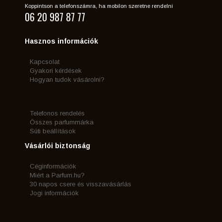
Koppintson a telefonszámra, ha mobilon szeretne rendelni
06 20 987 87 77
Hasznos információk
Kapcsolat
Gyakori kérdések
Hogyan tudok vásárolni?
Telefonos rendelés
Összes parfummárka
Süti beállítások
Vásárlói biztonság
Céginformációk
Miért a Parfum.hu?
30 napos csere és visszavásárlás
Jogi információk