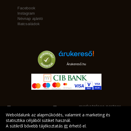
Facebook
Instagram
Névnap ajánló
Illatcsaládok
Árukereső.hu
marketplace partner
Weboldalunk az alapműködés, valamint a marketing és
statisztika céljából sütiket használ.
A sütikről bővebb tájékoztatás
itt
érhető el.