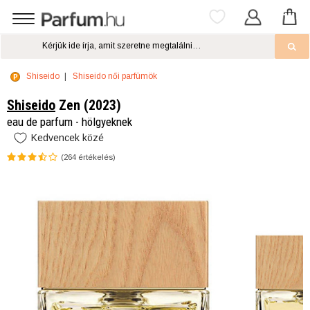
Shiseido
Shiseido női parfümök
Shiseido
Zen (2023)
eau de parfum - hölgyeknek
Kedvencek közé
(
264
értékelés)