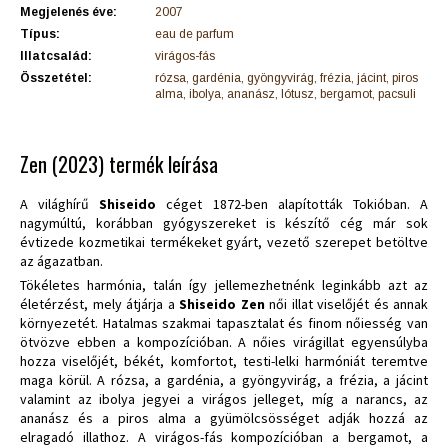
Megjelenés éve:
2007
Típus:
eau de parfum
Illatcsalád:
virágos-fás
Összetétel:
rózsa, gardénia, gyöngyvirág, frézia, jácint, piros
alma, ibolya, ananász, lótusz, bergamot, pacsuli
Zen (2023) termék leírása
A világhírű
Shiseido
céget 1872-ben alapították Tokióban. A
nagymúltú, korábban gyógyszereket is készítő cég már sok
évtizede kozmetikai termékeket gyárt, vezető szerepet betöltve
az ágazatban.
Tökéletes harmónia, talán így jellemezhetnénk leginkább azt az
életérzést, mely átjárja a
Shiseido Zen
női illat viselőjét és annak
környezetét. Hatalmas szakmai tapasztalat és finom nőiesség van
ötvözve ebben a kompozícióban. A nőies virágillat egyensúlyba
hozza viselőjét, békét, komfortot, testi-lelki harmóniát teremtve
maga körül. A rózsa, a gardénia, a gyöngyvirág, a frézia, a jácint
valamint az ibolya jegyei a virágos jelleget, míg a narancs, az
ananász és a piros alma a gyümölcsösséget adják hozzá az
elragadó illathoz. A virágos-fás kompozícióban a bergamot, a