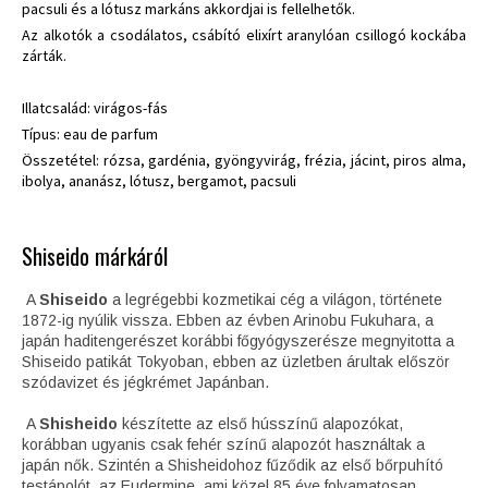
pacsuli és a lótusz markáns akkordjai is fellelhetők.
Az alkotók a csodálatos, csábító elixírt aranylóan csillogó kockába
zárták.
Illatcsalád: virágos-fás
Típus: eau de parfum
Összetétel: rózsa, gardénia, gyöngyvirág, frézia, jácint, piros alma,
ibolya, ananász, lótusz, bergamot, pacsuli
Shiseido márkáról
A
Shiseido
a legrégebbi kozmetikai cég a világon, története
1872-ig nyúlik vissza. Ebben az évben Arinobu Fukuhara, a
japán haditengerészet korábbi főgyógyszerésze megnyitotta a
Shiseido patikát Tokyoban, ebben az üzletben árultak először
szódavizet és jégkrémet Japánban.
A
Shisheido
készítette az első hússzínű alapozókat,
korábban ugyanis csak fehér színű alapozót használtak a
japán nők. Szintén a Shisheidohoz fűződik az első bőrpuhító
testápolót, az Eudermine, ami közel 85 éve folyamatosan