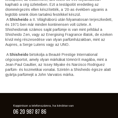
kapható a cég üzleteiben. Ezt a testápolót eredetileg az
ólommérgezés ellen készítették, a ’20-as években ugyanis a
legtöbb smink ólom tartalmú festékkel készül.
A
Shisheido
a II. Világháború után folyamatosan terjeszkedett,
és 1971-ben már minden kontinensen volt üzlete. A
Shisheidonak számos saját parfümje is van mint például a
Shisheido Zen, vagy az Energising Fragrance illatok, de ezeken
kívül még részesedése van olyan parfümházakban, mint az
Aupres, a Serge Lutens vagy az UNO.
A
Shisheido
birtokolja a Beauté Prestige International
cégcsoportot, amely olyan márkákat tömnörít magába, mint a
Jean-Paul Gaultier, az Issey Miyake és Narcisco Rodriguez
parfüm- és kozmetikai vonalai. Szintén a Shisheido égisze alatt
gyártja parfümejit a John Varvatos márka.
Koppintson a telefonszámra, ha kérdése van
06 20 987 87 86