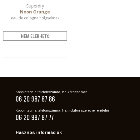
Superdry
Neon Orange
eau de cologne hölgyeknek
NEM ELÉRHETŐ
Koppintson a telefonszámra, ha kérdése van
06 20 987 87 86
Koppintson a telefonszámra, ha mobilon szeretne rendelni
06 20 987 87 77
Hasznos információk