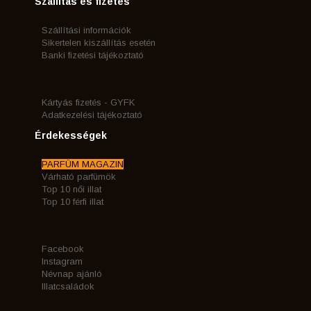
Szállítás és fizetés
Szállítási információk
Sikertelen kiszállítás esetén
Banki fizetési tájékoztató
Kártyás fizetés - GYFK
Adatkezelési tájékoztató
Érdekességek
PARFÜM MAGAZIN
Várható parfümök
Top 10 női illat
Top 10 férfi illat
Facebook
Instagram
Névnap ajánló
Illatcsaládok