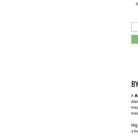
R
B
A
B
ele
meg
mai
Míg
a k