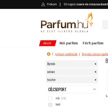
Fiókom
30 napos
csere és visszavásár
Akció
Női parfüm
Férfi parfüm
Unisex parfümök
Byredo unisex parf
B
×
Byredo
×
unisex
×
teszter
SZŰRÉS
CÉLCSOPORT
L
női
(+3)
férfi