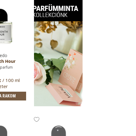
edo
th Hour
 parfum
t
/ 100 ml
zter
A RAKOM