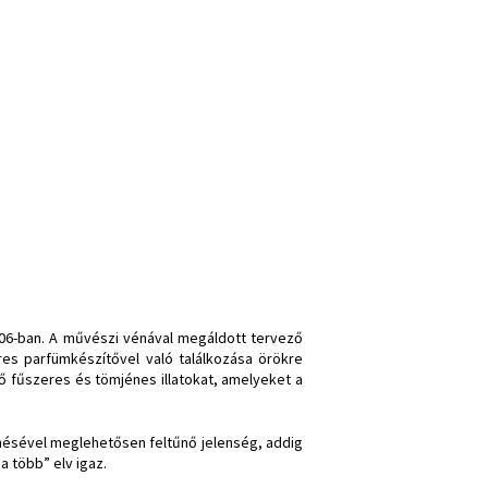
06-ban. A művészi vénával megáldott tervező
res parfümkészítővel való találkozása örökre
ző fűszeres és tömjénes illatokat, amelyeket a
ésével meglehetősen feltűnő jelenség, addig
 több” elv igaz.