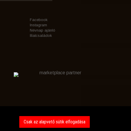
Facebook
Instagram
Névnap ajánló
Illatcsaládok
marketplace partner
Csak az alapvető sütik elfogadása