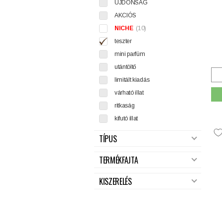
ÚJDONSÁG
AKCIÓS
NICHE
(10)
teszter
mini parfüm
utántöltő
limitált kiadás
várható illat
ritkaság
kifutó illat
TÍPUS
TERMÉKFAJTA
KISZERELÉS