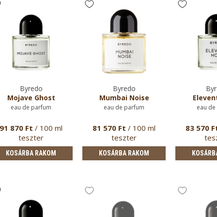
Byredo
Byredo
Byr
Mojave Ghost
Mumbai Noise
Eleven
eau de parfum
eau de parfum
eau de
91 870 Ft
/ 100 ml
81 570 Ft
/ 100 ml
83 570 F
teszter
teszter
tes
KOSÁRBA RAKOM
KOSÁRBA RAKOM
KOSÁRB