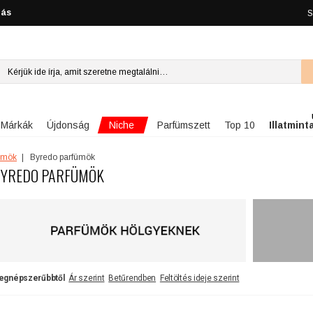
lás
S
Niche
Márkák
Újdonság
Parfümszett
Top 10
Illatmint
ümök
Byredo parfümök
YREDO PARFÜMÖK
egnépszerűbbtől
Ár szerint
Betűrendben
Feltöltés ideje szerint