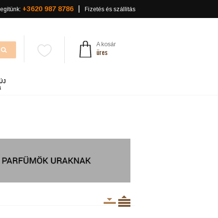
+3620 987 8786
egítünk:
Fizetés és szállítás
A kosár
üres
ÚJ
a