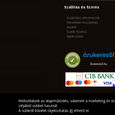
Szállítás és fizetés
Szállítási információk
Sikertelen kiszállítás
esetén
Banki fizetési
tájékoztató
Árukereső.hu
Weboldalunk az alapműködés, valamint a marketing és sta
céljából sütiket használ.
A sütikről bővebb tájékoztatás
itt
érhető el.
A LEGJOBB AJÁNLATA