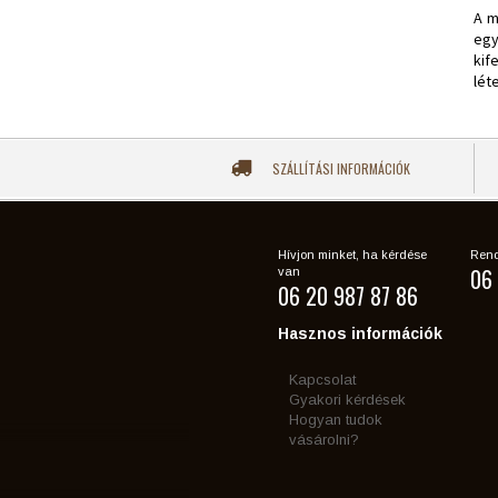
A m
egy
kif
lét
SZÁLLÍTÁSI INFORMÁCIÓK
Hívjon minket, ha kérdése
Rend
06 
van
06 20 987 87 86
Hasznos információk
Kapcsolat
Gyakori kérdések
Hogyan tudok
vásárolni?