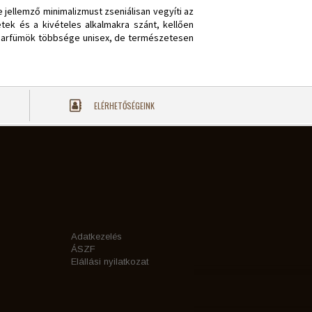
jellemző minimalizmust zseniálisan vegyíti az
tek és a kivételes alkalmakra szánt, kellően
o parfümök többsége unisex, de természetesen
ELÉRHETŐSÉGEINK
Adatkezelés
ÁSZF
Elállási nyilatkozat