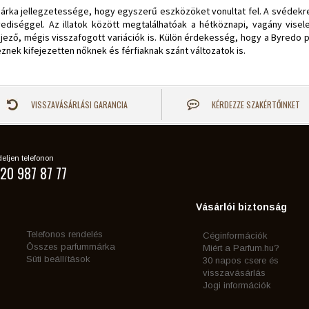
árka jellegzetessége, hogy egyszerű eszközöket vonultat fel. A svédekre 
ediséggel. Az illatok között megtalálhatóak a hétköznapi, vagány visele
ejező, mégis visszafogott variációk is. Külön érdekesség, hogy a Byred
eznek kifejezetten nőknek és férfiaknak szánt változatok is.
VISSZAVÁSÁRLÁSI GARANCIA
KÉRDEZZE SZAKÉRTŐINKET
eljen telefonon
20 987 87 77
Vásárlói biztonság
Telefonos rendelés
Céginformációk
Összes parfummárka
Miért a Parfum.hu?
Süti beállítások
30 napos csere és
visszavásárlás
Jogi információk