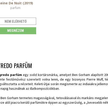
eine De Nuit (2019)
parfum
NEM ELÉRHETŐ
MEGNÉZEM
YREDO PARFÜM
yredo parfüm
egy svéd kortársmárka, amelyet Ben Gorham alapított 20
inte festőművész szeretett volna lenni, de egy bizonyos Pierre Wuff, hí
változtatta a nézeteit. Keleti útjai során megismerte az indiaiakra jellem
 napig használnak az illatkompozíciókban.
 Ben Gorham termetes magasságával, tetoválásaival és markáns megjelen
eze alól piacra kerülő parfümökre éppen az egyszerűség, a „kevesebb néha