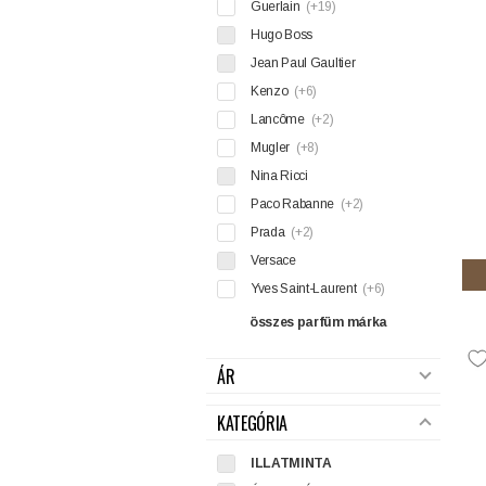
Guerlain
(+19)
Hugo Boss
Jean Paul Gaultier
Kenzo
(+6)
Lancôme
(+2)
Mugler
(+8)
Nina Ricci
Paco Rabanne
(+2)
Prada
(+2)
Versace
Yves Saint-Laurent
(+6)
összes parfüm márka
ÁR
KATEGÓRIA
ILLATMINTA