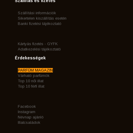
Szállítás és fizetés
Szállítási információk
Sikertelen kiszállítás esetén
Banki fizetési tájékoztató
Kártyás fizetés - GYFK
Adatkezelési tájékoztató
Érdekességek
PARFÜM MAGAZIN
Várható parfümök
Top 10 női illat
Top 10 férfi illat
Facebook
Instagram
Névnap ajánló
Illatcsaládok