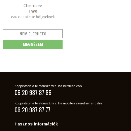
Chiemsee
Two
eau de toilette hölgyeknek
NEM ELÉRHETŐ
MEGNÉZEM
Koppintson a telefonszámra, ha kérdése van
06 20 987 87 86
Koppintson a telefonszámra, ha mobilon szeretne rendelni
06 20 987 87 77
Hasznos információk