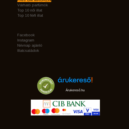
Várható parfümök
Top 10 női illat
Top 10 férfi illat
Facebook
Instagram
Névnap ajánló
Illatcsaládok
Árukereső.hu