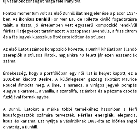
új vásárlóközönséget maga felé irányítva.
Fontos momentum volt az első Dunhill illat megjelenése a piacon 1934-
ben. Az ikonikus
Dunhill
For Men Eau de Toilette kiváló fogadtatásra
talált, a tiszta, jó értelemben vett egyszerű kompozíció rendkívül
férfias illatjegyeket tartalmazott. A szappanos levendula, a friss citrom
és a fás jegyek klasszikus ötvözete időtlen és stílusos.
Az első illatot számos kompozíció követte, a Dunhill kínálatában állandó
szereplők a stílusos illatok, napjainkra 40 felett jár ezen esszenciák
száma.
Érdekesség, hogy a portfólióban egy női illat is helyet kapott, ez a
2001-ben kiadott
Desire.
A különlegesen gazdag alkotást Maurice
Roucel álmodta meg. A lime, a narancs, a virágos jegyek pompás
elegye a karamell, a vanília, a szantálfa, az ámbra és a pézsma csodás
fúziójával forrnak egybe.
A Dunhill illatokat a márka többi termékéhez hasonlóan a férfi
luxusfogyasztók számára tervezték.
Férfias energiák
, elegancia,
luxus és karizma. Ezt nyújtja a vásárlóknak 1883-óta az időtlen angol
divatcég, a Dunhill.