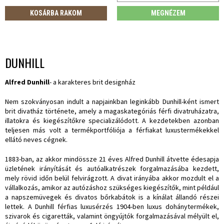
KOSÁRBA RAKOM
MEGNÉZEM
DUNHILL
Alfred Dunhill
- a karakteres brit designház
Nem szokványosan indult a napjainkban leginkább Dunhill-ként ismert
brit divatház története, amely a magaskategóriás férfi divatruházatra,
illatokra és kiegészítőkre specializálódott. A kezdetekben azonban
teljesen más volt a termékportfóliója a férfiakat luxustermékekkel
ellátó neves cégnek.
1883-ban, az akkor mindössze 21 éves Alfred Dunhill átvette édesapja
üzletének irányítását és autóalkatrészek forgalmazásába kezdett,
mely rövid időn belül felvirágzott. A divat irányába akkor mozdult el a
vállalkozás, amikor az autózáshoz szükséges kiegészítők, mint például
a napszemüvegek és divatos bőrkabátok is a kínálat állandó részei
lettek. A Dunhill férfias luxusérzés 1904-ben luxus dohánytermékek,
szivarok és cigaretták, valamint öngyújtók forgalmazásával mélyült el,