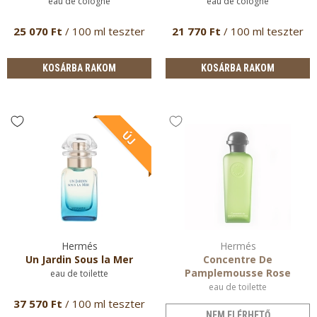
eau de cologne
eau de cologne
25 070 Ft
/ 100 ml teszter
21 770 Ft
/ 100 ml teszter
KOSÁRBA RAKOM
KOSÁRBA RAKOM
Hermés
Hermés
Un Jardin Sous la Mer
Concentre De
Pamplemousse Rose
eau de toilette
eau de toilette
37 570 Ft
/ 100 ml teszter
NEM ELÉRHETŐ