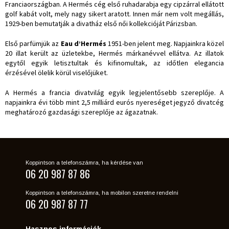
Franciaországban. A Hermés cég első ruhadarabja egy cipzárral ellátott
golf kabát volt, mely nagy sikert aratott. Innen már nem volt megállás,
1929-ben bemutatják a divatház első női kollekcióját Párizsban.
Első parfümjük az
Eau d’Hermés
1951-ben jelent meg. Napjainkra közel
20 illat került az üzletekbe, Hermés márkanévvel ellátva. Az illatok
egytől egyik letisztultak és kifinomultak, az időtlen elegancia
érzésével ölelik körül viselőjüket.
A Hermés a francia divatvilág egyik legjelentősebb szereplője. A
napjainkra évi több mint 2,5 milliárd eurós nyereséget jegyző divatcég
meghatározó gazdasági szereplője az ágazatnak.
Koppintson a telefonszámra, ha kérdése van
06 20 987 87 86
Koppintson a telefonszámra, ha mobilon szeretne rendelni
06 20 987 87 77
Hasznos információk