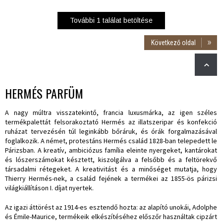
További
1
találat betöltése
Következő oldal
HERMÉS PARFÜM
A nagy múltra visszatekintő, francia luxusmárka, az igen széles
termékpalettát felsorakoztató Hermés az illatszeripar és konfekció
ruházat tervezésén túl leginkább bőráruk, és órák forgalmazásával
foglalkozik. A német, protestáns Hermés család 1828-ban telepedett le
Párizsban. A kreatív, ambiciózus família eleinte nyergeket, kantárokat
és lószerszámokat késztett, kiszolgálva a felsőbb és a feltörekvő
társadalmi rétegeket. A kreativitást és a minőséget mutatja, hogy
Thierry Hermés-nek, a család fejének a termékei az 1855-ös párizsi
világkiállításon I. díjat nyertek.
Az igazi áttörést az 1914-es esztendő hozta: az alapító unokái, Adolphe
és Émile-Maurice, termékeik elkészítéséhez előszőr használtak cipzárt