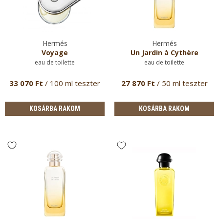
Hermés
Hermés
Voyage
Un Jardin à Cythère
eau de toilette
eau de toilette
33 070 Ft
/ 100 ml teszter
27 870 Ft
/ 50 ml teszter
KOSÁRBA RAKOM
KOSÁRBA RAKOM