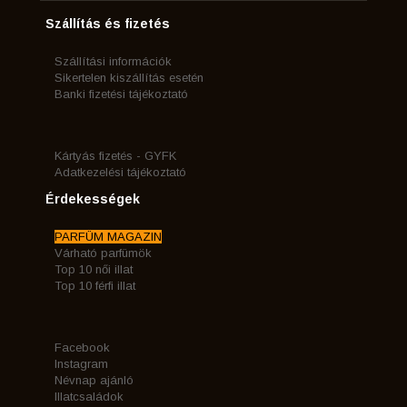
Szállítás és fizetés
Szállítási információk
Sikertelen kiszállítás esetén
Banki fizetési tájékoztató
Kártyás fizetés - GYFK
Adatkezelési tájékoztató
Érdekességek
PARFÜM MAGAZIN
Várható parfümök
Top 10 női illat
Top 10 férfi illat
Facebook
Instagram
Névnap ajánló
Illatcsaládok