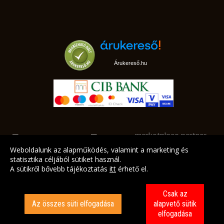
Árukereső.hu
marketplace partner
Weboldalunk az alapműködés, valamint a marketing és
statisztika céljából sütiket használ.
A sütikről bővebb tájékoztatás
itt
érhető el.
A LEGJOBB AJÁNLATAINK AZ ÖN CÍMÉRE!
Csak az
Az összes süti elfogadása
alapvető sütik
elfogadása