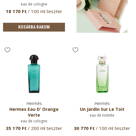
eau de cologne
18 170 Ft
/ 100 ml teszter
KOSÁRBA RAKOM
Hermés
Hermés
Hermes Eau D' Orange
Un Jardin Sur Le Toit
Verte
eau de toilette
eau de cologne
35 170 Ft
/ 200 ml teszter
30 770 Ft
/ 100 ml teszter