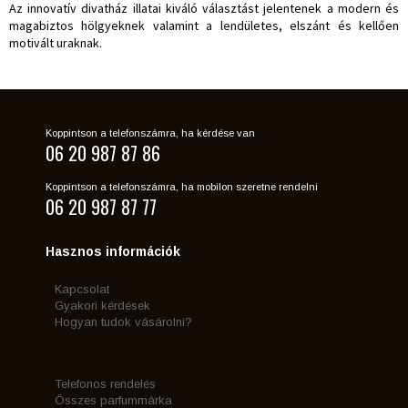
Az innovatív divatház illatai kiváló választást jelentenek a modern és
magabiztos hölgyeknek valamint a lendületes, elszánt és kellően
motivált uraknak.
Koppintson a telefonszámra, ha kérdése van
06 20 987 87 86
Koppintson a telefonszámra, ha mobilon szeretne rendelni
06 20 987 87 77
Hasznos információk
Kapcsolat
Gyakori kérdések
Hogyan tudok vásárolni?
Telefonos rendelés
Összes parfummárka