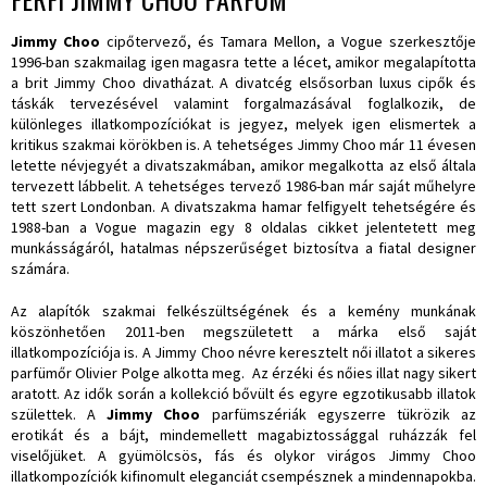
Jimmy Choo
cipőtervező, és Tamara Mellon, a Vogue szerkesztője
1996-ban szakmailag igen magasra tette a lécet, amikor megalapította
a brit Jimmy Choo divatházat. A divatcég elsősorban luxus cipők és
táskák tervezésével valamint forgalmazásával foglalkozik, de
különleges illatkompozíciókat is jegyez, melyek igen elismertek a
kritikus szakmai körökben is. A tehetséges Jimmy Choo már 11 évesen
letette névjegyét a divatszakmában, amikor megalkotta az első általa
tervezett lábbelit. A tehetséges tervező 1986-ban már saját műhelyre
tett szert Londonban. A divatszakma hamar felfigyelt tehetségére és
1988-ban a Vogue magazin egy 8 oldalas cikket jelentetett meg
munkásságáról, hatalmas népszerűséget biztosítva a fiatal designer
számára.
Az alapítók szakmai felkészültségének és a kemény munkának
köszönhetően 2011-ben megszületett a márka első saját
illatkompozíciója is. A Jimmy Choo névre keresztelt női illatot a sikeres
parfümőr Olivier Polge alkotta meg. Az érzéki és nőies illat nagy sikert
aratott. Az idők során a kollekció bővült és egyre egzotikusabb illatok
születtek. A
Jimmy Choo
parfümszériák egyszerre tükrözik az
erotikát és a bájt, mindemellett magabiztossággal ruházzák fel
viselőjüket. A gyümölcsös, fás és olykor virágos Jimmy Choo
illatkompozíciók kifinomult eleganciát csempésznek a mindennapokba.