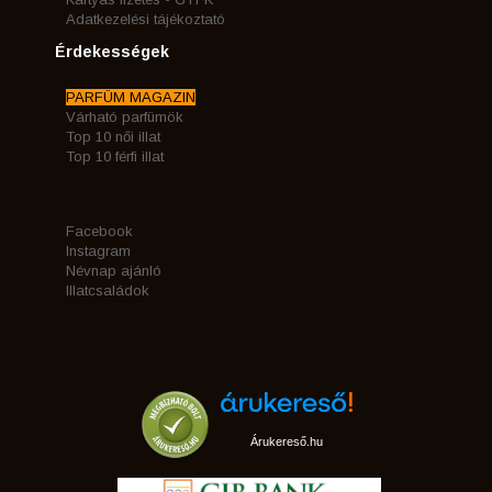
Adatkezelési tájékoztató
Érdekességek
PARFÜM MAGAZIN
Várható parfümök
Top 10 női illat
Top 10 férfi illat
Facebook
Instagram
Névnap ajánló
Illatcsaládok
Árukereső.hu