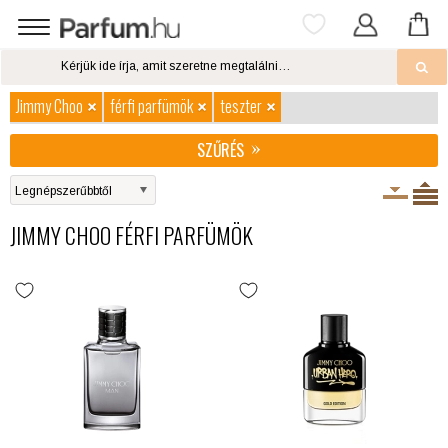
Jimmy Choo
férfi parfümök
teszter
SZŰRÉS
JIMMY CHOO FÉRFI PARFÜMÖK