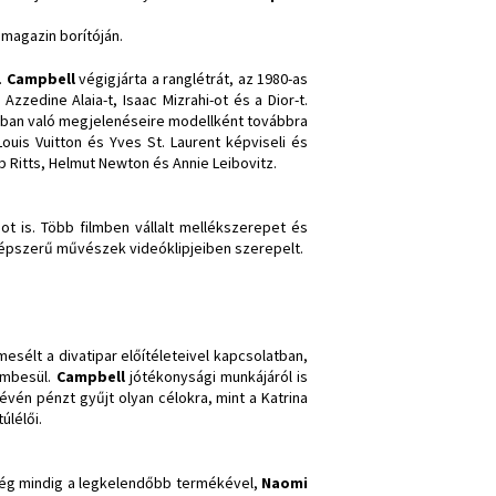
 magazin borítóján.
.
Campbell
végigjárta a ranglétrát, az 1980-as
zzedine Alaia-t, Isaac Mizrahi-ot és a Dior-t.
kban való megjelenéseire modellként továbbra
ouis Vuitton és Yves St. Laurent képviseli és
 Ritts, Helmut Newton és Annie Leibovitz.
ot is. Több filmben vállalt mellékszerepet és
 népszerű művészek videóklipjeiben szerepelt.
mesélt a divatipar előítéleteivel kapcsolatban,
embesül.
Campbell
jótékonysági munkájáról is
évén pénzt gyűjt olyan célokra, mint a Katrina
úlélői.
 még mindig a legkelendőbb termékével,
Naomi