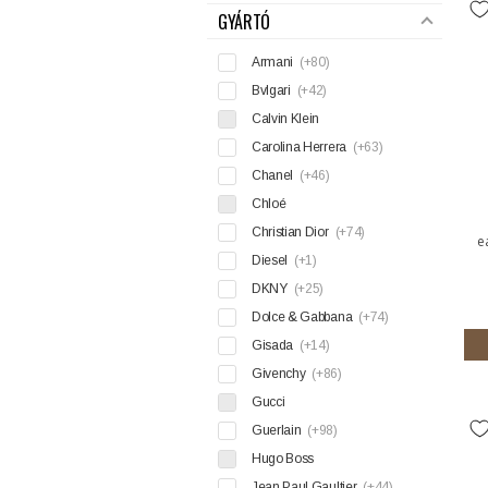
GYÁRTÓ
Armani
(+80)
Bvlgari
(+42)
Calvin Klein
Carolina Herrera
(+63)
Chanel
(+46)
Chloé
Christian Dior
(+74)
e
Diesel
(+1)
DKNY
(+25)
Dolce & Gabbana
(+74)
Gisada
(+14)
Givenchy
(+86)
Gucci
Guerlain
(+98)
Hugo Boss
Jean Paul Gaultier
(+44)