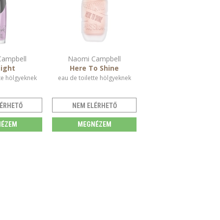
ampbell
Naomi Campbell
ight
Here To Shine
te hölgyeknek
eau de toilette hölgyeknek
ÉRHETŐ
NEM ELÉRHETŐ
ÉZEM
MEGNÉZEM