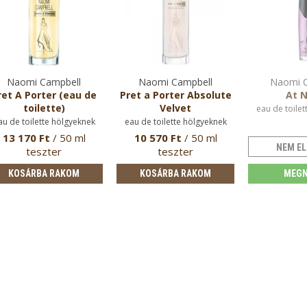
Naomi Campbell
Naomi Campbell
Naomi C
ret A Porter (eau de
Pret a Porter Absolute
At N
toilette)
Velvet
eau de toilet
au de toilette hölgyeknek
eau de toilette hölgyeknek
13 170 Ft
/ 50 ml
10 570 Ft
/ 50 ml
NEM EL
teszter
teszter
KOSÁRBA RAKOM
KOSÁRBA RAKOM
MEGN