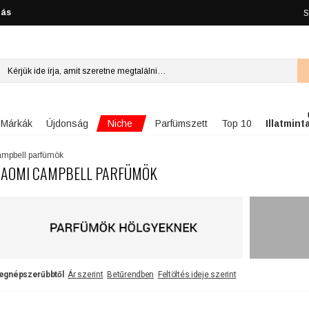
lás
S
Niche
Márkák
Újdonság
Parfümszett
Top 10
Illatmint
mpbell parfümök
AOMI CAMPBELL PARFÜMÖK
egnépszerűbbtől
Ár szerint
Betűrendben
Feltöltés ideje szerint