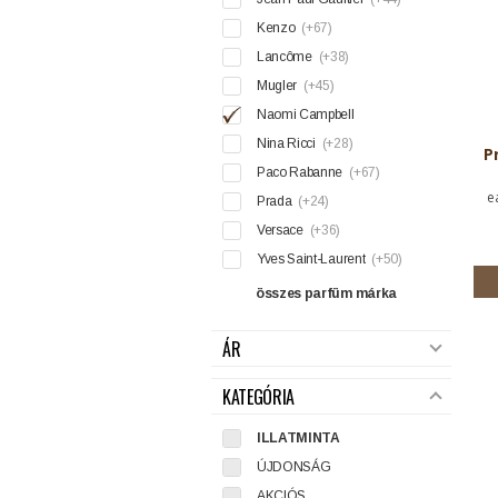
Kenzo
(+67)
Lancôme
(+38)
Mugler
(+45)
Naomi Campbell
Nina Ricci
(+28)
P
Paco Rabanne
(+67)
e
Prada
(+24)
Versace
(+36)
Yves Saint-Laurent
(+50)
összes parfüm márka
ÁR
KATEGÓRIA
ILLATMINTA
ÚJDONSÁG
AKCIÓS