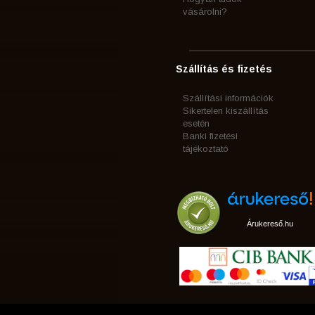
vásárolni?
Szállítás és fizetés
Szállítási információk
Sikertelen kiszállítás
esetén
Banki fizetési
tájékoztató
Árukereső.hu