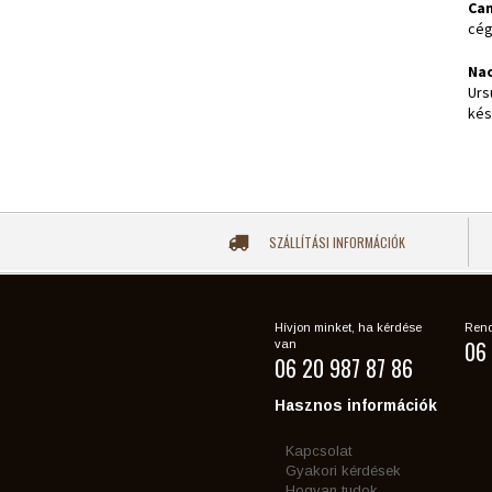
Ca
cég
Na
Urs
kés
SZÁLLÍTÁSI INFORMÁCIÓK
Hívjon minket, ha kérdése
Rend
06 
van
06 20 987 87 86
Hasznos információk
Kapcsolat
Gyakori kérdések
Hogyan tudok