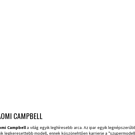
AOMI CAMPBELL
omi Campbell
a világ egyik leghíresebb arca. Az ipar egyik legnépszerűb
ik legkeresettebb modell, ennek köszönehtően karrierje a "szupermodel