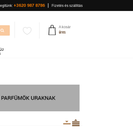
+3620 987 8786
egítünk:
Fizetés és szállítás
A kosár
üres
ÚJ
a