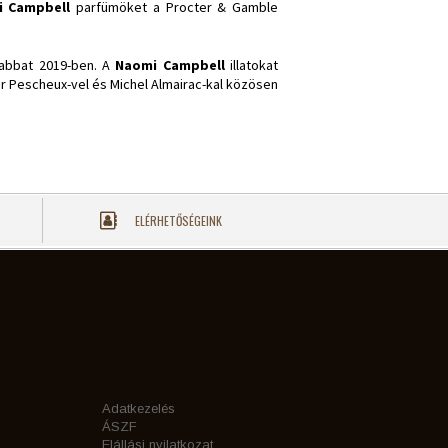
 Campbell
parfümöket a Procter & Gamble
jabbat 2019-ben. A
Naomi Campbell
illatokat
ier Pescheux-vel és Michel Almairac-kal közösen
ELÉRHETŐSÉGEINK
Adatkezelés
ÁSZF
Elállási nyilatkozat