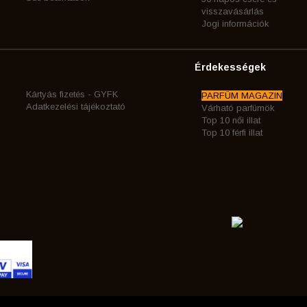
visszavásárlás
Jogi információk
Érdekességek
Kártyás fizetés - GYFK
PARFÜM MAGAZIN
Adatkezelési tájékoztató
Várható parfümök
Top 10 női illat
Top 10 férfi illat