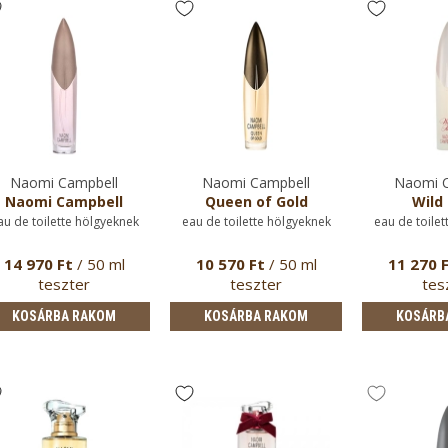
Naomi Campbell
Naomi Campbell
Naomi C
Naomi Campbell
Queen of Gold
Wild 
au de toilette hölgyeknek
eau de toilette hölgyeknek
eau de toilet
14 970 Ft
/ 50 ml
10 570 Ft
/ 50 ml
11 270 
teszter
teszter
tes
KOSÁRBA RAKOM
KOSÁRBA RAKOM
KOSÁRB