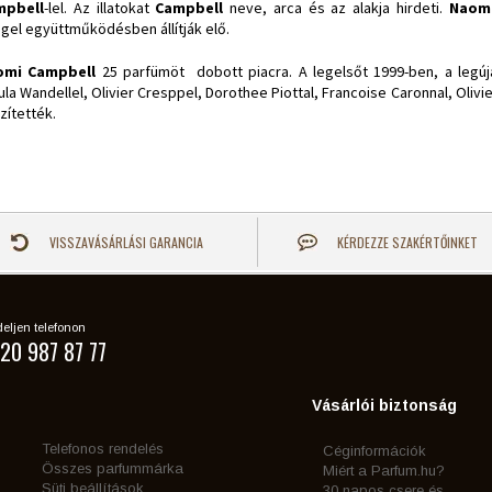
mpbell
-lel. Az illatokat
Campbell
neve, arca és az alakja hirdeti.
Naomi
gel együttműködésben állítják elő.
omi Campbell
25 parfümöt dobott piacra. A legelsőt 1999-ben, a legú
ula Wandellel, Olivier Cresppel, Dorothee Piottal, Francoise Caronnal, Oliv
zítették.
VISSZAVÁSÁRLÁSI GARANCIA
KÉRDEZZE SZAKÉRTŐINKET
eljen telefonon
20 987 87 77
Vásárlói biztonság
Telefonos rendelés
Céginformációk
Összes parfummárka
Miért a Parfum.hu?
Süti beállítások
30 napos csere és