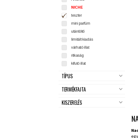
NICHE
teszter
mini parfüm
utántöltő
limitált kiadás
várható illat
ritkaság
kifutó illat
TÍPUS
TERMÉKFAJTA
KISZERELÉS
N
Na
egy