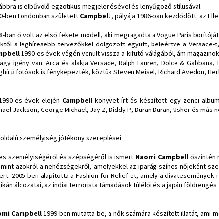
ábbra is elbűvölő egzotikus megjelenésével és lenyűgöző stílusával.
0-ben Londonban született
Campbell
, pályája 1986-ban kezdődött, az Elle
8-ban ő volt az első fekete modell, aki megragadta a Vogue Paris borítóját
ktől a leghíresebb tervezőkkel dolgozott együtt, beleértve a Versace-t, A
mpbell
1990-es évek végén vonult vissza a kifutó válágából, ám magazino
nagy igény van. Arca és alakja Versace, Ralph Lauren, Dolce & Gabbana, L
ághírű fotósok is fényképezték, köztük Steven Meisel, Richard Avedon, Herb
1990-es évek elején
Campbell
könyvet írt és készített egy zenei album
hael Jackson, George Michael, Jay Z, Diddy P., Duran Duran, Usher és más
oldalú személyiség jótékony szereplései
es személyiségéről és szépségéről is ismert
Naomi Campbell
őszintén 
amint azokról a nehézségekről, amelyekkel az iparág színes nőjeként sz
ert. 2005-ben alapította a Fashion for Relief-et, amely a divatesemények r
rikán áldozatai, az indiai terrorista támadások túlélői és a japán földrengés t
omi Campbell
1999-ben mutatta be, a nők számára készített illatát, ami