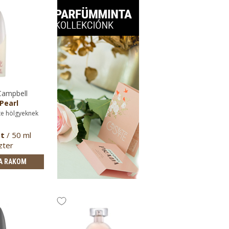
ampbell
Pearl
te hölgyeknek
Ft
/ 50 ml
zter
A RAKOM