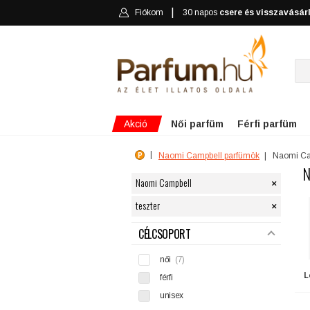
Fiókom
30 napos
csere és visszavásár
Akció
Női parfüm
Férfi parfüm
Naomi Campbell parfümök
Naomi Ca
N
×
Naomi Campbell
×
teszter
SZŰRÉS
CÉLCSOPORT
női
(7)
L
férfi
unisex