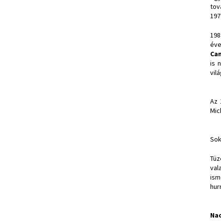
tov
197
198
éve
Ca
is 
vil
Az 
Mic
Sok
Tüz
val
ism
hur
Na