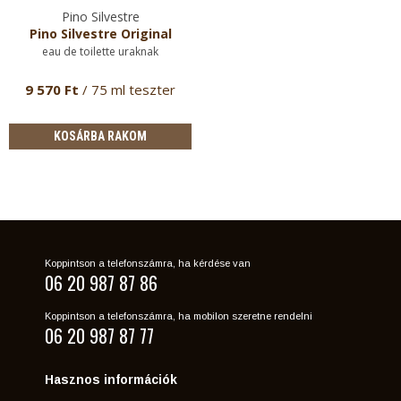
Pino Silvestre
Pino Silvestre Original
eau de toilette uraknak
9 570 Ft
/ 75 ml teszter
KOSÁRBA RAKOM
Koppintson a telefonszámra, ha kérdése van
06 20 987 87 86
Koppintson a telefonszámra, ha mobilon szeretne rendelni
06 20 987 87 77
Hasznos információk