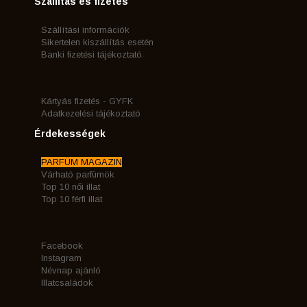
Szállítás és fizetés
Szállítási információk
Sikertelen kiszállítás esetén
Banki fizetési tájékoztató
Kártyás fizetés - GYFK
Adatkezelési tájékoztató
Érdekességek
PARFÜM MAGAZIN
Várható parfümök
Top 10 női illat
Top 10 férfi illat
Facebook
Instagram
Névnap ajánló
Illatcsaládok