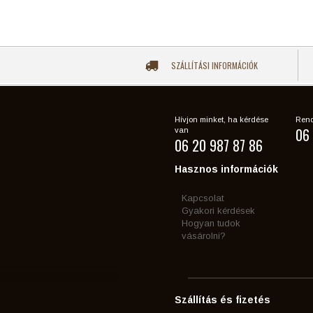
SZÁLLÍTÁSI INFORMÁCIÓK
Hívjon minket, ha kérdése
Rend
06 
van
06 20 987 87 86
Hasznos információk
Kapcsolat
Gyakori kérdések
Hogyan tudok
vásárolni?
Szállítás és fizetés