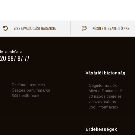
VISSZAVÁSÁRLÁSI GARANCIA
KÉRDEZZE SZAKÉRTŐINKET
eljen telefonon
20 987 87 77
Vásárlói biztonság
Telefonos rendelés
Céginformációk
Összes parfummárka
Miért a Parfum.hu?
Süti beállítások
30 napos csere és
visszavásárlás
Jogi információk
Érdekességek