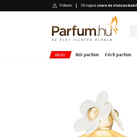
Fiókom
30 napos
csere és visszavásár
Akció
Női parfüm
Férfi parfüm