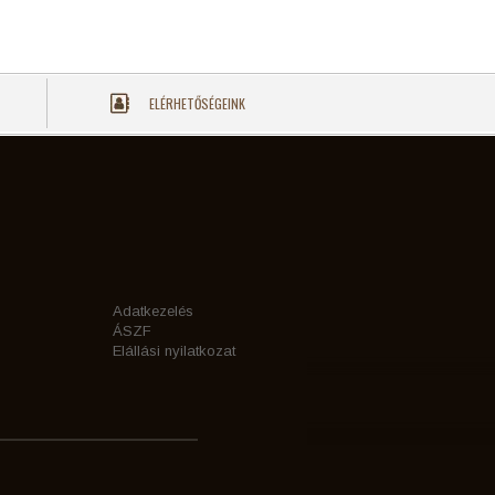
ELÉRHETŐSÉGEINK
Adatkezelés
ÁSZF
Elállási nyilatkozat