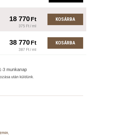
18 770
Ft
KOSÁRBA
375 Ft / ml
38 770
Ft
KOSÁRBA
387 Ft / ml
1-3 munkanap
gozása után küldünk.
ázmin,