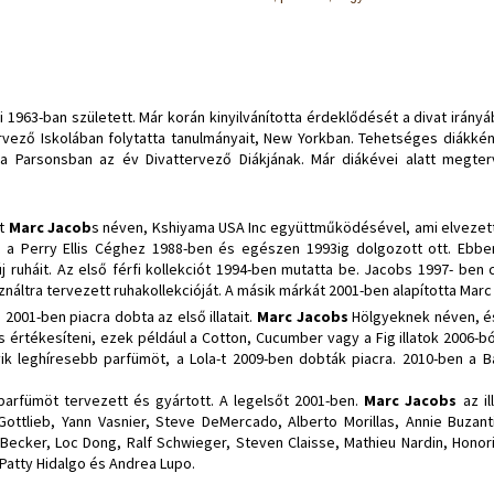
 1963-ban született. Már korán kinyilvánította érdeklődését a divat irán
vező Iskolában folytatta tanulmányait, New Yorkban. Tehetséges diákkén
 a Parsonsban az év Divattervező Diákjának. Már diákévei alatt megte
át
Marc Jacob
s néven, Kshiyama USA Inc együttműködésével, ami elvezette 
t a Perry Ellis Céghez 1988-ben és egészen 1993ig dolgozott ott. Ebb
j ruháit. Az első férfi kollekciót 1994-ben mutatta be. Jacobs 1997- ben c
náltra tervezett ruhakollekcióját. A másik márkát 2001-ben alapította Mar
001-ben piacra dobta az első illatait.
Marc Jacobs
Hölgyeknek néven, és e
s értékesíteni, ezek például a Cotton, Cucumber vagy a Fig illatok 2006-b
ik leghíresebb parfümöt, a Lola-t 2009-ben dobták piacra. 2010-ben a B
arfümöt tervezett és gyártott. A legelsőt 2001-ben.
Marc Jacobs
az il
Gottlieb, Yann Vasnier, Steve DeMercado, Alberto Morillas, Annie Buzant
 Becker, Loc Dong, Ralf Schwieger, Steven Claisse, Mathieu Nardin, Honori
 Patty Hidalgo és Andrea Lupo.