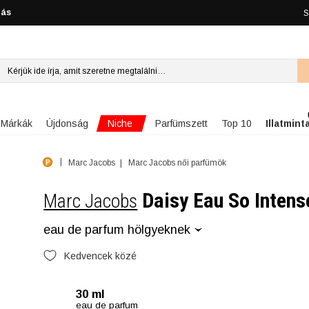
lás
S
Niche
Márkák
Újdonság
Parfümszett
Top 10
Illatmint
Marc Jacobs
Marc Jacobs női parfümök
Daisy Eau So Intens
Marc Jacobs
eau de parfum hölgyeknek
Kedvencek közé
30 ml
eau de parfum