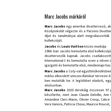
Marc Jacobs márkáról
Marc Jacobs
egy amerikai divattervező, aki
Középiskolát végezte és a Parsons Divatter
díjat és tanulmányai alatt megválaszották
kollekcióját.
Jacobs
és
Louis Vuitton
közös munkája
1986- ban Jacobs bemutatta első kollekciój
divattervezők kapnak. Jacobs csatlakozot
International-t és bemutatta ezen a néven ú
igazgató és bemutatta első, mindennapi hasz
Marc Jacobs
a Coty-val együttműködésben 2
márka elkezdett uniszex illatokat tervezni é
ben mutatták be. A legtöbbet eladott, egy
elsősorban.
Marc Jacobs
2020 derekáig összesen 97 p
készítette, mint Jean Claude Delville, Ann 
Amandine Clerc-Marie, Olivier Cresp, Calice
Vera Vanore, Patricia Choux, Maurice Roucel,