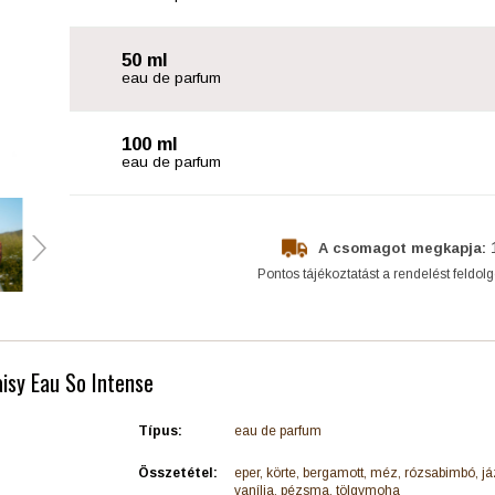
50 ml
eau de parfum
100 ml
eau de parfum
A csomagot megkapja:
Pontos tájékoztatást a rendelést feldol
aisy Eau So Intense
Típus:
eau de parfum
Összetétel:
eper, körte, bergamott, méz, rózsabimbó, j
vanília, pézsma, tölgymoha