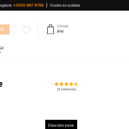
+3620 987 8786
egítünk:
Fizetés és szállítás
A kosár
üres
ÚJ
a
e
(
8
értékelés)
Értesítést kérek