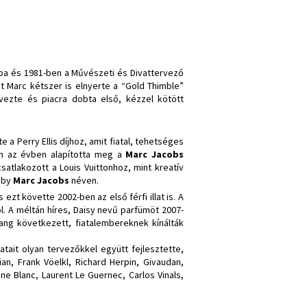
yába és 1981-ben a Művészeti és Divattervező
t Marc kétszer is elnyerte a “Gold Thimble”
rvezte és piacra dobta első, kézzel kötött
a Perry Ellis díjhoz, amit fiatal, tehetséges
en az évben alapította meg a
Marc Jacobs
satlakozott a Louis Vuittonhoz, mint kreatív
c by
Marc Jacobs
néven.
zt követte 2002-ben az első férfi illat is. A
ól. A méltán híres, Daisy nevű parfümöt 2007-
ang következett, fiatalembereknek kínálták
latait olyan tervezőkkel együtt fejlesztette,
ian, Frank Vöelkl, Richard Herpin, Givaudan,
ne Blanc, Laurent Le Guernec, Carlos Vinals,